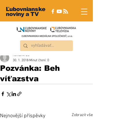
Ľubovnianske
noviny a TV
roman4723
30. 1. 2018
Minut čtení: 0
Pozvánka: Beh
víťazstva
Zobrazit vše
Nejnovější příspěvky