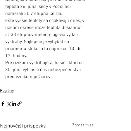
teplota 26. júna, kedy v Podolínci 
namerali 30,7 stupňa Celzia.
Ešte vyššie teploty sa očakávajú dnes, v 
našom okrese môže teplota dosiahnuť 
až 33 stupňov, meteorológovia vydali 
výstrahy. Najlepšie je vyhýbať sa 
priamemu slnku, a to najmä od 13. do 
17. hodiny. 
Pre rizikom vystríhajú aj hasiči, ktorí od 
30. júna vyhlásili čas nebezpečenstva 
pred vznikom požiarov. 
Regióny
Zobrazit vše
Nejnovější příspěvky