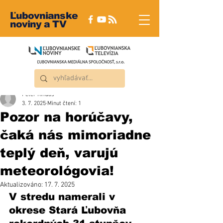
Ľubovnianske
noviny a TV
Peter Rindoš
3. 7. 2025
Minut čtení: 1
Pozor na horúčavy,
čaká nás mimoriadne
teplý deň, varujú
meteorológovia!
Aktualizováno:
17. 7. 2025
V stredu namerali v 
okrese Stará Ľubovňa 