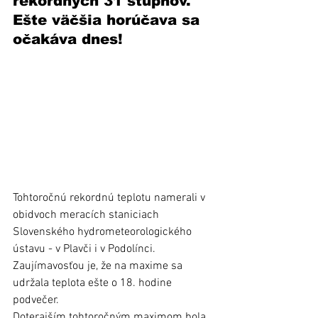
rekordných 31 stupňov. 
Ešte väčšia horúčava sa 
očakáva dnes!
Tohtoročnú rekordnú teplotu namerali v 
obidvoch meracích staniciach 
Slovenského hydrometeorologického 
ústavu - v Plavči i v Podolínci. 
Zaujímavosťou je, že na maxime sa 
udržala teplota ešte o 18. hodine 
podvečer.
Doterajším tohtoročným maximom bola 