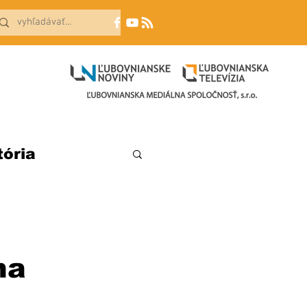
tória
na