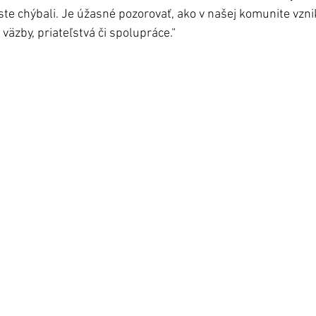
ste chýbali. Je úžasné pozorovať, ako v našej komunite vzni
äzby, priateľstvá či spolupráce.“ 