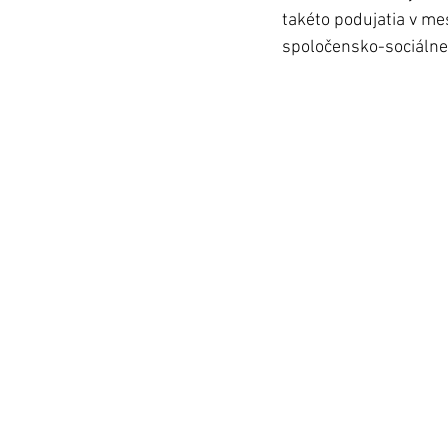
takéto podujatia v me
spoločensko-sociálne v