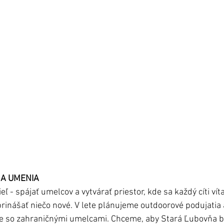
 A UMENIA
eľ - spájať umelcov a vytvárať priestor, kde sa každý cíti ví
a prinášať niečo nové. V lete plánujeme outdoorové podujati
 so zahraničnými umelcami. Chceme, aby Stará Ľubovňa b