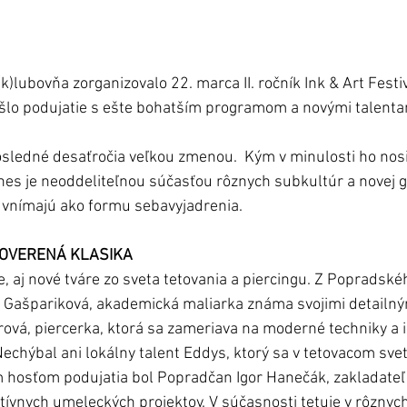
)lubovňa zorganizovalo 22. marca II. ročník Ink & Art Festiv
lo podujatie s ešte bohatším programom a novými talentam
osledné desaťročia veľkou zmenou.  Kým v minulosti ho nosil
 dnes je neoddeliteľnou súčasťou rôznych subkultúr a novej 
o vnímajú ako formu sebavyjadrenia.
 OVERENÁ KLASIKA
e, aj nové tváre zo sveta tetovania a piercingu. Z Popradské
a Gašpariková, akademická maliarka známa svojimi detailný
ová, piercerka, ktorá sa zameriava na moderné techniky a i
Nechýbal ani lokálny talent Eddys, ktorý sa v tetovacom sve
m hosťom podujatia bol Popradčan Igor Hanečák, zakladateľ 
atívnych umeleckých projektov. V súčasnosti tetuje v rôznych