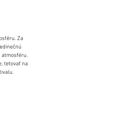
osféru. Za 
jedinečnú 
ú atmosféru. 
, tetovať na 
ivalu.