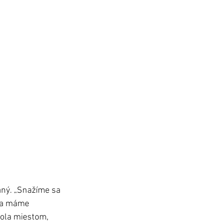
taný. „Snažíme sa 
a a máme 
ola miestom, 