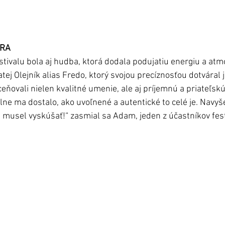
ÉRA
stivalu bola aj hudba, ktorá dodala podujatiu energiu a atm
tej Olejník alias Fredo, ktorý svojou precíznosťou dotváral 
eňovali nielen kvalitné umenie, ale aj príjemnú a priateľsk
ne ma dostalo, ako uvoľnené a autentické to celé je. Navyše
musel vyskúšať!“ zasmial sa Adam, jeden z účastníkov fest