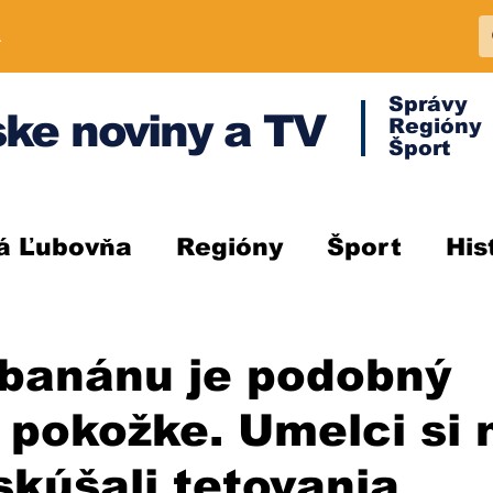
A
Správy
ke noviny a TV
Regióny
Šport
á Ľubovňa
Regióny
Šport
His
 banánu je podobný
 pokožke. Umelci si 
kúšali tetovania