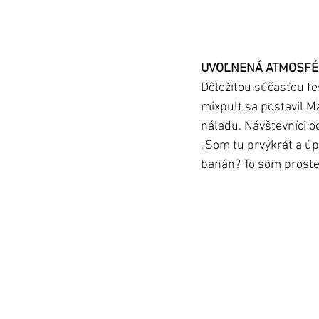
UVOĽNENÁ ATMOSF
Dôležitou súčasťou fe
mixpult sa postavil Ma
náladu. Návštevníci oc
„Som tu prvýkrát a úpl
banán? To som proste 