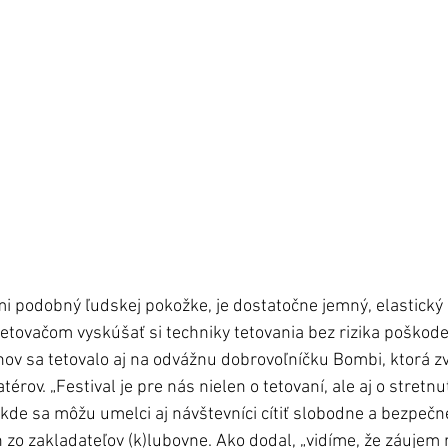
i podobný ľudskej pokožke, je dostatočne jemný, elastický
etovačom vyskúšať si techniky tetovania bez rizika poškode
v sa tetovalo aj na odvážnu dobrovoľníčku Bombi, ktorá zve
érov. „Festival je pre nás nielen o tetovaní, ale aj o stretnu
 kde sa môžu umelci aj návštevníci cítiť slobodne a bezpečne
zo zakladateľov (k)lubovne. Ako dodal, „vidíme, že záujem r