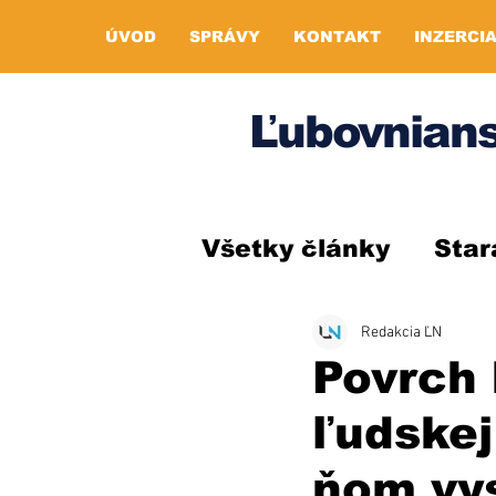
ÚVOD
SPRÁVY
KONTAKT
INZERCI
Ľubovnians
Všetky články
Star
Redakcia ĽN
Povrch
ľudskej
ňom vys