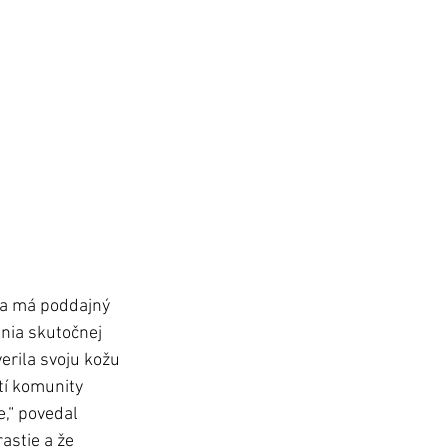
 a má poddajný 
nia skutočnej 
rila svoju kožu 
tí komunity 
,“ povedal 
astie a že 