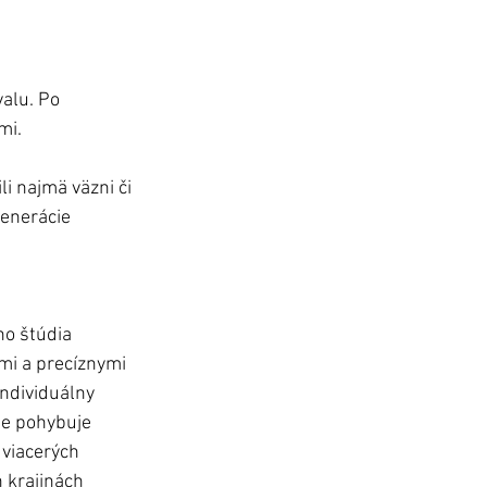
alu. Po 
i. 
i najmä väzni či 
generácie 
ho štúdia 
mi a precíznymi 
ndividuálny 
te pohybuje 
viacerých 
 krajinách 