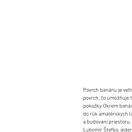
Povrch banánu je veľm
povrch, čo umožňuje t
pokožky. Okrem banáno
do rúk amatérskych tat
a budovaní priestoru,
Ľubomír Štefko, jeden 