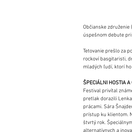
Občianske združenie (k
úspešnom debute priš
Tetovanie prešlo za p
rockoví basgitaristi,
mladých ľudí, ktorí h
ŠPECIÁLNI HOSTIA A
Festival privítal znám
pretlak dorazili Lenk
prácami. Sára Šnajder
prístup ku klientom. 
štvrtý rok. Špeciálny
alternatívnych a inov