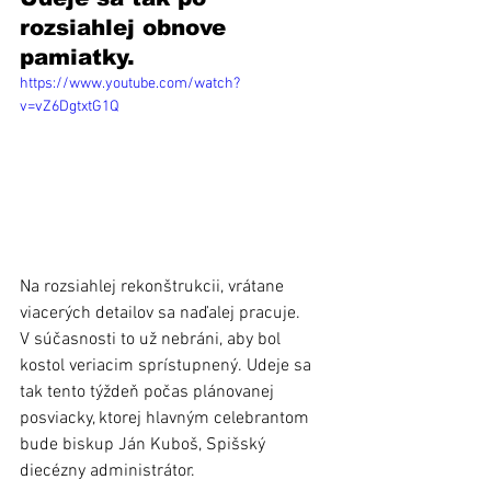
rozsiahlej obnove 
pamiatky.
https://www.youtube.com/watch?
v=vZ6DgtxtG1Q
Na rozsiahlej rekonštrukcii, vrátane 
viacerých detailov sa naďalej pracuje. 
V súčasnosti to už nebráni, aby bol 
kostol veriacim sprístupnený. Udeje sa 
tak tento týždeň počas plánovanej 
posviacky, ktorej hlavným celebrantom 
bude biskup Ján Kuboš, Spišský 
diecézny administrátor. 