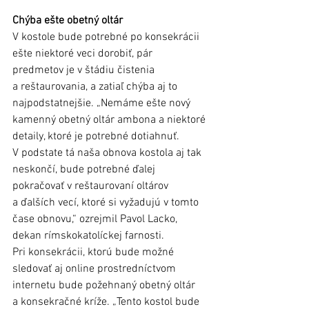
Chýba ešte obetný oltár 
V kostole bude potrebné po konsekrácii 
ešte niektoré veci dorobiť, pár 
predmetov je v štádiu čistenia 
a reštaurovania, a zatiaľ chýba aj to 
najpodstatnejšie. „Nemáme ešte nový 
kamenný obetný oltár ambona a niektoré 
detaily, ktoré je potrebné dotiahnuť. 
V podstate tá naša obnova kostola aj tak 
neskončí, bude potrebné ďalej 
pokračovať v reštaurovaní oltárov 
a ďalších vecí, ktoré si vyžadujú v tomto 
čase obnovu,“ ozrejmil Pavol Lacko, 
dekan rímskokatolíckej farnosti.
Pri konsekrácii, ktorú bude možné 
sledovať aj online prostredníctvom 
internetu bude požehnaný obetný oltár 
a konsekračné kríže. „Tento kostol bude 