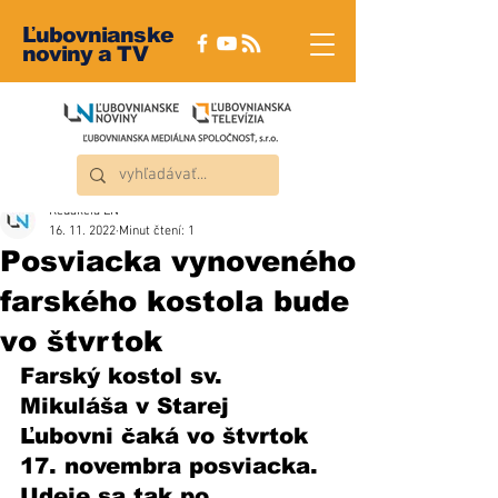
Ľubovnianske
noviny a TV
Redakcia ĽN
16. 11. 2022
Minut čtení: 1
Posviacka vynoveného
farského kostola bude
vo štvrtok
Farský kostol sv. 
Mikuláša v Starej 
Ľubovni čaká vo štvrtok 
17. novembra posviacka. 
Udeje sa tak po 