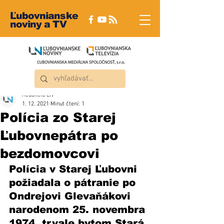
Ľubovnianske
noviny a TV
Redakcia ĽN
1. 12. 2021
Minut čtení: 1
Polícia zo Starej
Ľubovnepátra po
bezdomovcovi
Polícia v Starej Ľubovni  
požiadala o pátranie po 
Ondrejovi Glevaňákovi 
narodenom 25. novembra 
1974, trvale bytom Stará 