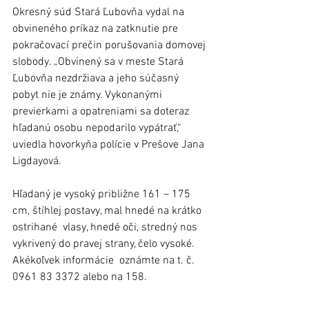
Okresný súd Stará Ľubovňa vydal na 
obvineného príkaz na zatknutie pre 
pokračovací prečin porušovania domovej 
slobody. „Obvinený sa v meste Stará 
Ľubovňa nezdržiava a jeho súčasný 
pobyt nie je známy. Vykonanými 
previerkami a opatreniami sa doteraz 
hľadanú osobu nepodarilo vypátrať,“ 
uviedla hovorkyňa polície v Prešove Jana 
Ligdayová.
Hľadaný je vysoký približne 161 – 175 
cm, štíhlej postavy, mal hnedé na krátko 
ostrihané  vlasy, hnedé oči, stredný nos 
vykrivený do pravej strany, čelo vysoké. 
Akékoľvek informácie  oznámte na t. č. 
0961 83 3372 alebo na 158.  