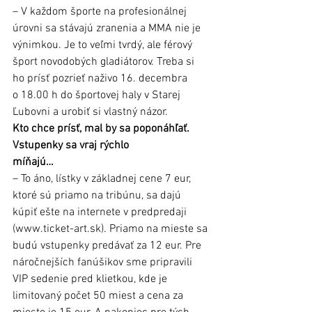
– V každom športe na profesionálnej 
úrovni sa stávajú zranenia a MMA nie je 
výnimkou. Je to veľmi tvrdý, ale férový 
šport novodobých gladiátorov. Treba si 
ho prísť pozrieť naživo 16. decembra 
o 18.00 h do športovej haly v Starej 
Ľubovni a urobiť si vlastný názor.
Kto chce prísť, mal by sa poponáhľať. 
Vstupenky sa vraj rýchlo 
míňajú…              
– To áno, lístky v základnej cene 7 eur, 
ktoré sú priamo na tribúnu, sa dajú 
kúpiť ešte na internete v predpredaji 
(www.ticket-art.sk). Priamo na mieste sa 
budú vstupenky predávať za 12 eur. Pre 
náročnejších fanúšikov sme pripravili 
VIP sedenie pred klietkou, kde je 
limitovaný počet 50 miest a cena za 