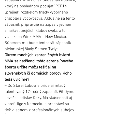
zápasníci. A to Poliak Sebastian Kotwica, 
ktorý na poslednom podujatí PCF14 
„prešiel“ rozdielom triedy výborného 
grapplera Vodovozova. Aktuálne sa tento 
zápasník pripravuje na zápas v jednom 
z najkvalitnejších klubov sveta, a to 
v Jackson Wink MMA – New Mexico. 
Súperom mu bude tentokrát zápasník 
bieloruskej školy Semen Tyrlya.
Okrem mnohých zahraničných hviezd 
MMA sa nadšenci tohto adrenalínového 
športu určite môžu tešiť aj na 
slovenských či domácich borcov. Koho 
teda uvidíme?          
– Do Starej Ľubovne príde aj mladý 
talentovaný 17-ročný zápasník Pit Gymu 
Levoča Ladislav Koky. Má skúsenosti aj 
v profi-lige v Nemecku a predstaví sa 
tiež v jednom z profesionálnych súbojov. 