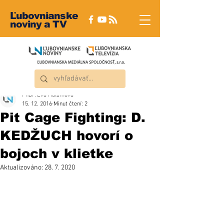
Ľubovnianske
noviny a TV
PhDr. Eva Halamová
15. 12. 2016
Minut čtení: 2
Pit Cage Fighting: D.
KEDŽUCH hovorí o
bojoch v klietke
Aktualizováno:
28. 7. 2020