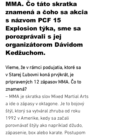
MMA. Čo táto skratka 
znamená a čoho sa akcia 
s názvom PCF 15 
Explosion týka, sme sa 
porozprávali s jej 
organizátorom Dávidom 
Kedžuchom.
Vieme, že v rámci podujatia, ktoré sa 
v Starej Ľubovni koná prvýkrát, je 
pripravených 12 zápasov MMA. Čo to 
znamená?
– MMA je skratka slov Mixed Martial Arts 
a ide o zápasy v oktagone. Je to bojový 
štýl, ktorý sa vytváral zhruba od roku 
1992 v Amerike, kedy sa začali 
porovnávať štýly ako napríklad džudo, 
zápasenie, box alebo karate. Postupom 