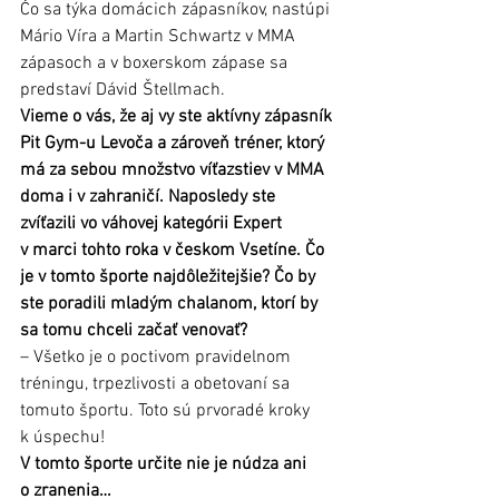
Čo sa týka domácich zápasníkov, nastúpi 
Mário Víra a Martin Schwartz v MMA 
zápasoch a v boxerskom zápase sa 
predstaví Dávid Štellmach.
Vieme o vás, že aj vy ste aktívny zápasník 
Pit Gym-u Levoča a zároveň tréner, ktorý 
má za sebou množstvo víťazstiev v MMA 
doma i v zahraničí. Naposledy ste 
zvíťazili vo váhovej kategórii Expert 
v marci tohto roka v českom Vsetíne. Čo 
je v tomto športe najdôležitejšie? Čo by 
ste poradili mladým chalanom, ktorí by 
sa tomu chceli začať venovať?
– Všetko je o poctivom pravidelnom 
tréningu, trpezlivosti a obetovaní sa 
tomuto športu. Toto sú prvoradé kroky 
k úspechu!
V tomto športe určite nie je núdza ani 
o zranenia…       