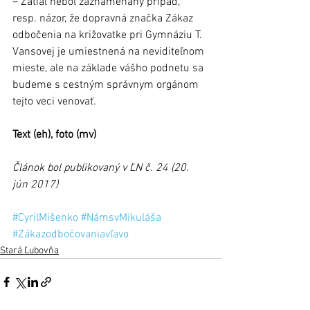
– Zatiaľ nebol zaznamenaný prípad, 
resp. názor, že dopravná značka Zákaz 
odbočenia na križovatke pri Gymnáziu T. 
Vansovej je umiestnená na neviditeľnom 
mieste, ale na základe vášho podnetu sa 
budeme s cestným správnym orgánom 
tejto veci venovať.
Text (eh), foto (mv)
Článok bol publikovaný v ĽN č. 24 (20. 
jún 2017)  
#CyrilMišenko
#NámsvMikuláša
#Zákazodbočovaniavľavo
Stará Ľubovňa