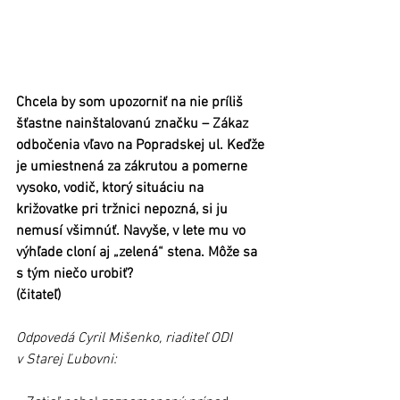
Chcela by som upozorniť na nie príliš 
šťastne nainštalovanú značku – Zákaz 
odbočenia vľavo na Popradskej ul. Keďže 
je umiestnená za zákrutou a pomerne 
vysoko, vodič, ktorý situáciu na 
križovatke pri tržnici nepozná, si ju 
nemusí všimnúť. Navyše, v lete mu vo 
výhľade cloní aj „zelená“ stena. Môže sa 
s tým niečo urobiť?
(čitateľ)
Odpovedá Cyril Mišenko, riaditeľ ODI 
v Starej Ľubovni: 