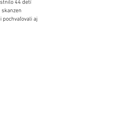
stnilo 44 detí 
a skanzen 
i pochvaľovali aj 