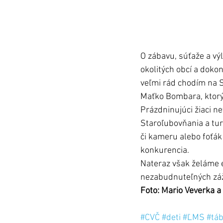
O zábavu, súťaže a vý
okolitých obcí a dokon
veľmi rád chodím na S
Maťko Bombara, ktorý 
Prázdninujúci žiaci ne
Staroľubovňania a turi
či kameru alebo foťák 
konkurencia.
Nateraz však želáme 
nezabudnuteľných záž
Foto: Mario Veverka a
#CVČ
#deti
#ĽMS
#tá