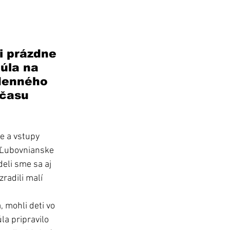
i prázdne 
úla na 
denného 
času 
e a vstupy 
a Ľubovnianske 
deli sme sa aj 
radili malí 
 mohli deti vo 
a pripravilo 