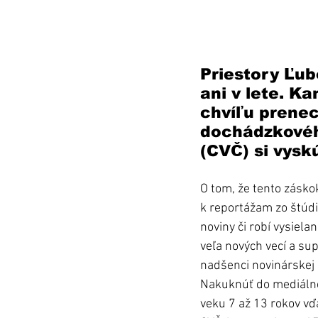
Priestory Ľub
ani v lete. K
chvíľu prenec
dochádzkovéh
(CVČ) si vysk
O tom, že tento zásko
k reportážam zo štúdia
noviny či robí vysiela
veľa nových vecí a sup
nadšenci novinárskej 
Nakuknúť do mediálnej
veku 7 až 13 rokov v