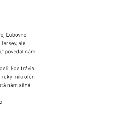
rej Ľubovne, 
Jersey, ale 
a,“ povedal nám 
eli, kde trávia 
o ruky mikrofón 
stá nám silná 
o 