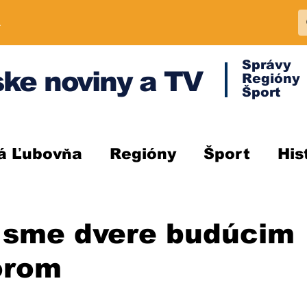
A
Správy
ke noviny a TV
Regióny
Šport
á Ľubovňa
Regióny
Šport
His
i sme dvere budúcim
orom