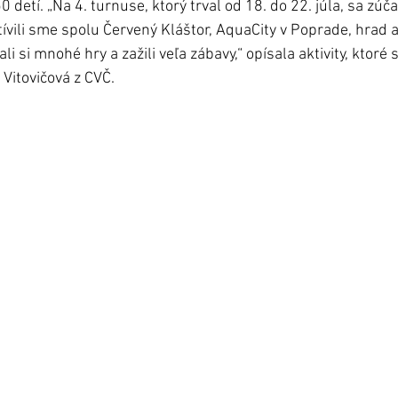
detí. „Na 4. turnuse, ktorý trval od 18. do 22. júla, sa zúča
tívili sme spolu Červený Kláštor, AquaCity v Poprade, hrad 
li si mnohé hry a zažili veľa zábavy,“ opísala aktivity, ktoré s
 Vitovičová z CVČ.