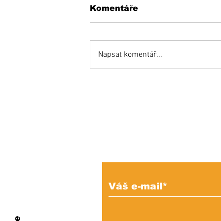
Komentáře
Napsat komentář...
Opäť si budeme do
mestského parlamentu
voliť maximálne možný
počet poslancov
Prihláste sa na od
e-mailových správ