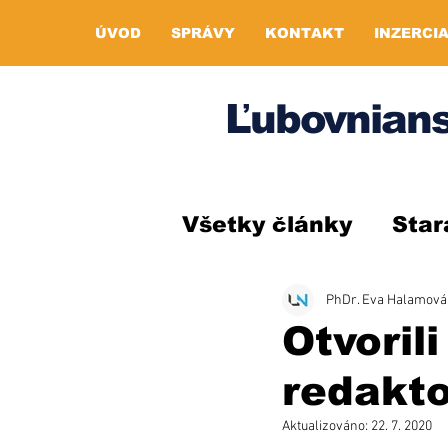
ÚVOD
SPRÁVY
KONTAKT
INZERCI
Ľubovnians
Všetky články
Star
PhDr. Eva Halamová
Otvoril
redakt
Aktualizováno:
22. 7. 2020