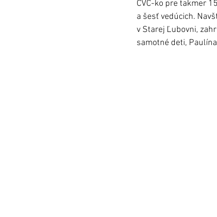
CVČ-ko pre takmer 150 
a šesť vedúcich. Navš
v Starej Ľubovni, zahra
samotné deti, Paulína