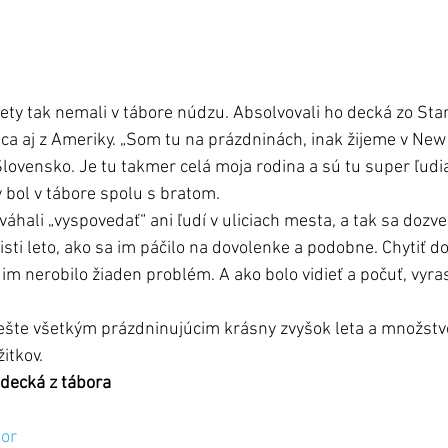
lety tak nemali v tábore núdzu. Absolvovali ho decká zo Sta
ca aj z Ameriky. „Som tu na prázdninách, inak žijeme v New 
lovensko. Je tu takmer celá moja rodina a sú tu super ľudi
bol v tábore spolu s bratom.
váhali „vyspovedať“ ani ľudí v uliciach mesta, a tak sa dozved
sti leto, ako sa im páčilo na dovolenke a podobne. Chytiť d
im nerobilo žiaden problém. A ako bolo vidieť a počuť, vyra
ešte všetkým prázdninujúcim krásny zvyšok leta a množstv
itkov.
 decká z tábora
bor