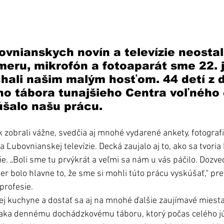
ovnianskych novín a televízie neostal
ameru, mikrofón a fotoaparát sme 22. j
hali našim malým hosťom. 44 detí z 
o tábora tunajšieho Centra voľného 
úšalo našu prácu.
k zobrali vážne, svedčia aj mnohé vydarené ankety, fotografi
 Ľubovnianskej televízie. Decká zaujalo aj to, ako sa tvori
nie. „Boli sme tu prvýkrát a veľmi sa nám u vás páčilo. Dozve
er bolo hlavne to, že sme si mohli túto prácu vyskúšať,“ prez
profesie.
 kuchyne a dostať sa aj na mnohé ďalšie zaujímavé miesta,
ďaka dennému dochádzkovému táboru, ktorý počas celého júl