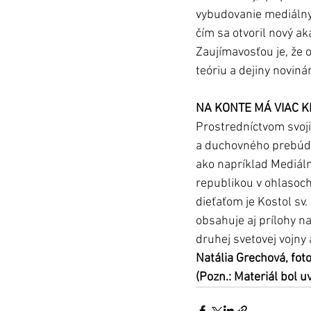
vybudovanie mediálnyc
čím sa otvoril nový a
Zaujímavosťou je, že 
teóriu a dejiny noviná
NA KONTE MÁ VIAC K
Prostredníctvom svoj
a duchovného prebúdza
ako napríklad Mediál
republikou v ohlasoc
dieťaťom je Kostol sv
obsahuje aj prílohy n
druhej svetovej vojny a
Natália Grechová, fot
(Pozn.: Materiál bol 