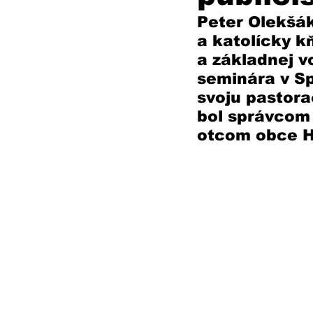
Peter Olekšák
a katolícky k
a základnej v
seminára v Sp
svoju pastor
bol správcom 
otcom obce H