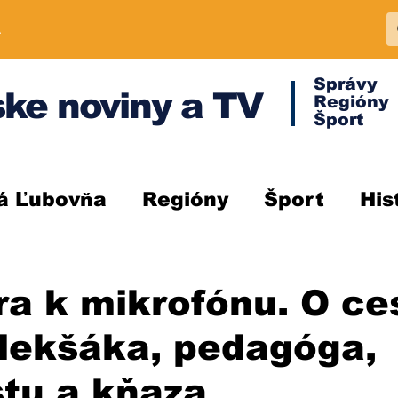
A
Správy
ke noviny a TV
Regióny
Šport
á Ľubovňa
Regióny
Šport
His
ra k mikrofónu. O ce
lekšáka, pedagóga,
stu a kňaza