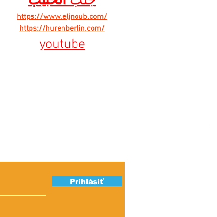
جلب 
الحبيب
https://www.eljnoub.com/
https://hurenberlin.com/
youtube
ber našich
Ú
S
Prihlásiť
K