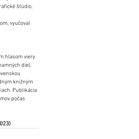
afické štúdio, 
om, vyučoval 
m hlasom viery 
namných diel, 
ovenskou 
edným knižným 
iach. Publikácia 
domov počas 
2023)