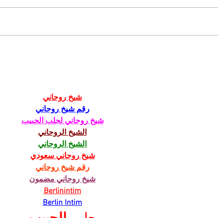
KEDYSI a DNES: V
Par
podhradí fungovala
ostá
kedysi kaviareň.
spo
Pamätáte si ju?
vyb
pos
شيخ روحاني
رقم شيخ روحاني
شيخ روحاني لجلب الحبيب
الشيخ الروحاني
الشيخ الروحاني
شيخ روحاني سعودي
رقم شيخ روحاني
شيخ روحاني مضمون
Berlinintim
Berlin Intim