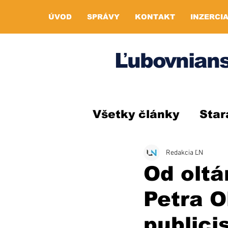
ÚVOD
SPRÁVY
KONTAKT
INZERCI
Ľubovnians
Všetky články
Star
Redakcia ĽN
Od oltá
Petra O
publici