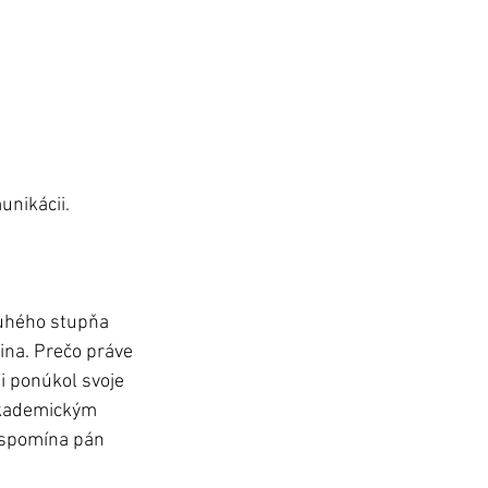
nikácii. 
uhého stupňa 
ina. Prečo práve 
 ponúkol svoje 
 akademickým 
“ spomína pán 