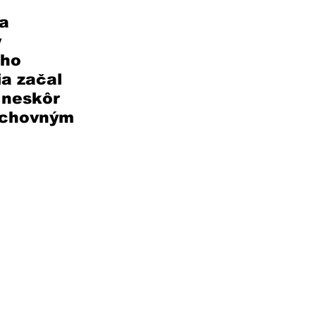
a 
 
ého 
a začal 
 neskôr 
uchovným 