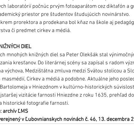
h laboratórií počnúc prvým fotoaparátom cez diktafón a gr
kademický priestor pre študentov študujúcich novinárstvo.
okrem prorektora a prodekana bol kňaz na škole aj pedagóg
rstva či predmet cirkev a médiá. 
NIŽNÝCH DIEL
ich mnohých knižných diel sa Peter Olekšák stal výnimočný
nia kresťanov. Do literárnej scény sa zapísal s radom výz
na výchova, Medzištátna zmluva medzi Svätou stolicou a Sl
h masmédií, Cirkev a médiá a podobne. Aktuálne jeho posl
. Bartolomeja v Hniezdnom v kultúrno-historických súvislost
ajstaršej vizitácie farnosti Hniezdne z roku 1635, prehľad 
 historické fotografie farnosti. 
o: archív ĽMS
uverejnený v Ľubovnianskych novinách č. 46, 13. decembra 