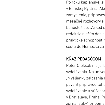
Po roku kaplánskej s
v Banskej Bystrici. A
zamyslenia, pripravova
mesačné rozhovory s p
bohoslužieb. „Aj keď 
redakcia niečím dosia
praktické schopnosti 
cestu do Nemecka za 
KŇAZ PEDAGÓGOM 
Peter Olekšák nie je 
vzdelávania. Na unive
„Myšlienky založenia m
poveril prípravou toh
vzdelávanie a súčasne
v Bratislave, Prahe, P
žurnalistiky,“ pripome