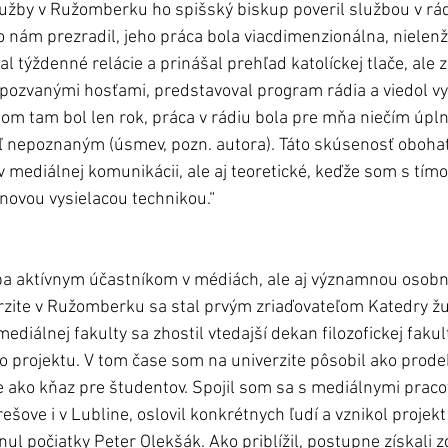
lužby v Ružomberku ho spišský biskup poveril službou v r
ko nám prezradil, jeho práca bola viacdimenzionálna, nielen
l týždenné relácie a prinášal prehľad katolíckej tlače, ale 
ozvanými hosťami, predstavoval program rádia a viedol vy
som tam bol len rok, práca v rádiu bola pre mňa niečím úpln
ľ nepoznaným (úsmev, pozn. autora). Táto skúsenosť obohat
v mediálnej komunikácii, ale aj teoretické, keďže som s tím
novou vysielacou technikou.“
iba aktívnym účastníkom v médiách, ale aj významnou osobno
rzite v Ružomberku sa stal prvým zriaďovateľom Katedry žur
ediálnej fakulty sa zhostil vtedajší dekan filozofickej fakul
to projektu. V tom čase som na univerzite pôsobil ako prode
 ako kňaz pre študentov. Spojil som sa s mediálnymi praco
rešove i v Lubline, oslovil konkrétnych ľudí a vznikol projekt
nul počiatky Peter Olekšák. Ako priblížil, postupne získali z