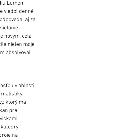
ádiu Lumen 
že viedol denné 
zodpovedal aj za 
sielanie 
e novým, celá 
ila nielen moje 
om absolvoval 
sťou v oblasti 
nalistiky. 
ty, ktorý ma 
kan pre 
viskami 
 katedry 
droje na 