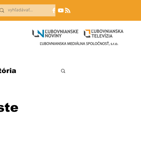
tória
ste