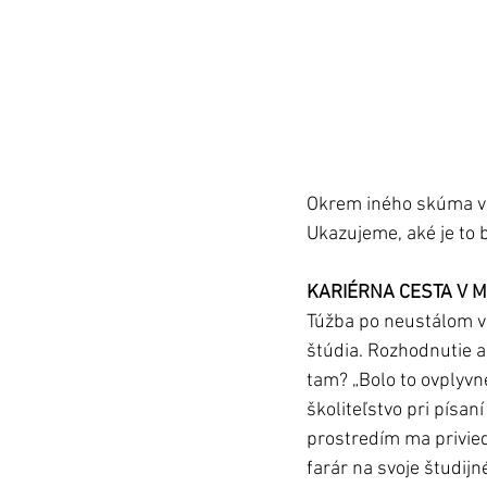
Okrem iného skúma vz
Ukazujeme, aké je to
KARIÉRNA CESTA V 
Túžba po neustálom v
štúdia. Rozhodnutie a
tam? „Bolo to ovplyv
školiteľstvo pri písa
prostredím ma privied
farár na svoje študijné