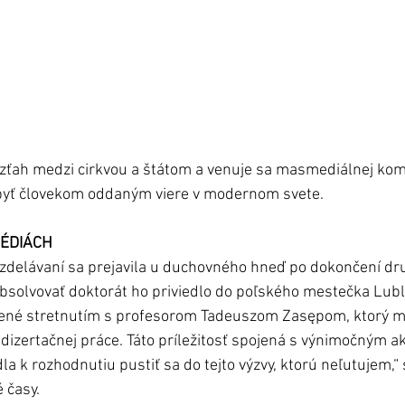
ťah medzi cirkvou a štátom a venuje sa masmediálnej komu
 byť človekom oddaným viere v modernom svete. 
MÉDIÁCH
zdelávaní sa prejavila u duchovného hneď po dokončení dr
bsolvovať doktorát ho priviedlo do poľského mestečka Lubl
nené stretnutím s profesorom Tadeuszom Zasępom, ktorý mi
ní dizertačnej práce. Táto príležitosť spojená s výnimočným
la k rozhodnutiu pustiť sa do tejto výzvy, ktorú neľutujem,
 časy.  