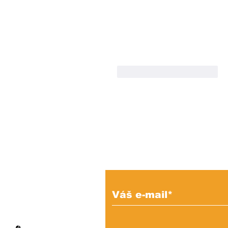
To se mi líbí
Reagovat
Prihláste sa na od
e-mailových správ