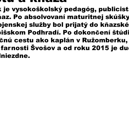
 je vysokoškolský pedagóg, publicist
ňaz. Po absolvovaní maturitnej skúšky
ojenskej služby bol prijatý do kňazsk
išskom Podhradí. Po dokončení štúdi
ačnú cestu ako kaplán v Ružomberku,
farnosti Švošov a od roku 2015 je d
niezdne. 