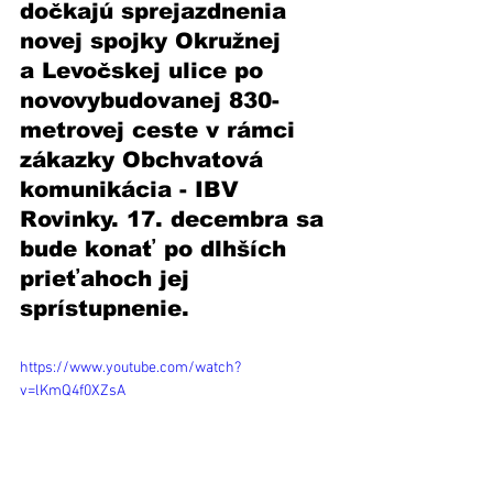
dočkajú sprejazdnenia 
novej spojky Okružnej 
a Levočskej ulice po 
novovybudovanej 830-
metrovej ceste v rámci 
zákazky Obchvatová 
komunikácia - IBV 
Rovinky. 17. decembra sa 
bude konať po dlhších 
prieťahoch jej 
sprístupnenie.
https://www.youtube.com/watch?
v=lKmQ4f0XZsA