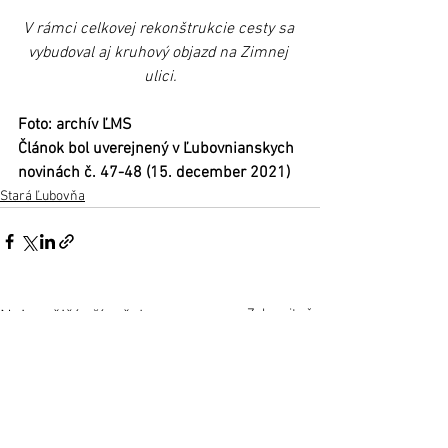
V rámci celkovej rekonštrukcie cesty sa 
vybudoval aj kruhový objazd na Zimnej 
ulici.
Foto: archív ĽMS
Článok bol uverejnený v Ľubovnianskych 
novinách č. 47-48 (15. december 2021)
Stará Ľubovňa
Zobrazit vše
Nejnovější příspěvky