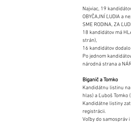
Najviac, 19 kandidáto
OBYČAJNÍ ĽUDIA a nez
SME RODINA, ZA ĽUDÍ (
18 kandidátov má HLAS
strán), 
16 kandidátov dodalo
Po jednom kandidátov
národná strana a NÁ
Biganič a Tomko
Kandidátnu listinu na
hlas) a Ľuboš Tomko (
Kandidátne listiny zat
registrácii. 
Voľby do samospráv i