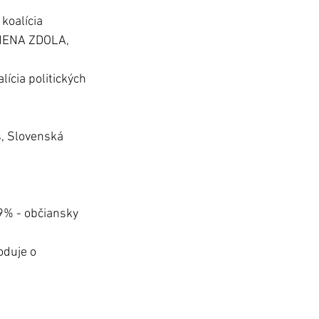
koalícia 
ZMENA ZDOLA, 
cia politických 
, Slovenská 
9% - občiansky 
oduje o 