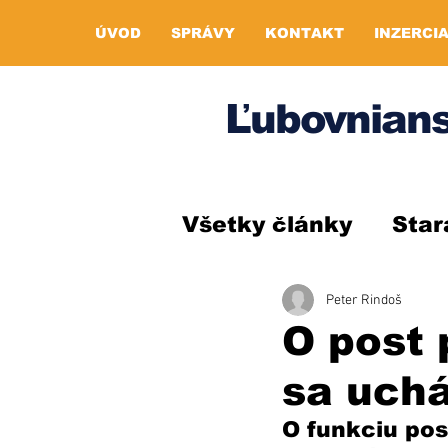
ÚVOD
SPRÁVY
KONTAKT
INZERCI
Ľubovnians
Všetky články
Star
Peter Rindoš
O post 
sa uchá
O funkciu pos