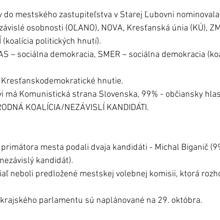
v do mestského zastupiteľstva v Starej Ľubovni nominovala 
ávislé osobnosti (OĽANO), NOVA, Kresťanská únia (KÚ), 
koalícia politických hnutí).
 – sociálna demokracia, SMER – sociálna demokracia (koalí
 Kresťanskodemokratické hnutie.
i má Komunistická strana Slovenska, 99% - občiansky hlas
RODNÁ KOALÍCIA/NEZÁVISLÍ KANDIDÁTI. 
 primátora mesta podali dvaja kandidáti - Michal Biganič (9
nezávislý kandidát). 
iaľ neboli predložené mestskej volebnej komisii, ktorá rozh
 krajského parlamentu sú naplánované na 29. októbra.  