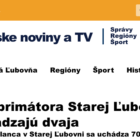
A
Správy
ke noviny a TV
Regióny
Šport
á Ľubovňa
Regióny
Šport
His
primátora Starej Ľu
dzajú dvaja
lanca v Starej Ľubovni sa uchádza 70