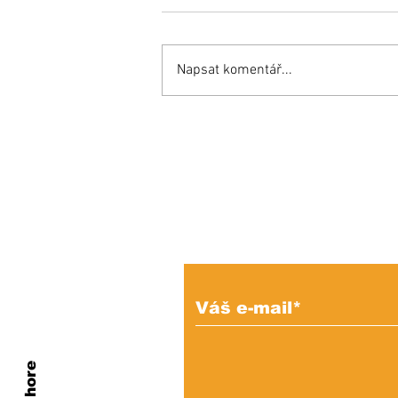
Napsat komentář...
Opäť si budeme do
mestského parlamentu
voliť maximálne možný
počet poslancov
Prihláste sa na od
e-mailových správ