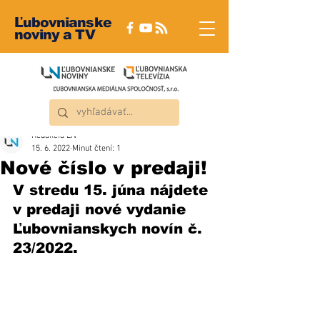
Ľubovnianske
noviny a TV
Redakcia ĽN
15. 6. 2022
Minut čtení: 1
Nové číslo v predaji!
V stredu 15. júna nájdete 
v predaji nové vydanie 
Ľubovnianskych novín č. 
23/2022.