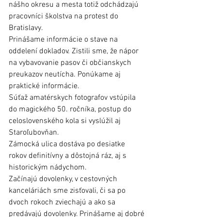
nášho okresu a mesta totiž odchádzajú 
pracovníci školstva na protest do 
Bratislavy.
Prinášame informácie o stave na 
oddelení dokladov. Zistili sme, že nápor 
na vybavovanie pasov či občianskych 
preukazov neutícha. Ponúkame aj 
praktické informácie.
Súťaž amatérskych fotografov vstúpila 
do magického 50. ročníka, postup do 
celoslovenského kola si vyslúžil aj 
Staroľubovňan.
Zámocká ulica dostáva po desiatke 
rokov definitívny a dôstojná ráz, aj s 
historickým nádychom.
Začínajú dovolenky, v cestovných 
kanceláriách sme zisťovali, či sa po 
dvoch rokoch zviechajú a ako sa 
predávajú dovolenky. Prinášame aj dobré 