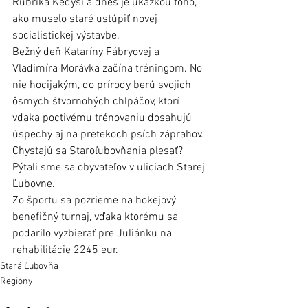
Rubrika Kedysi a dnes je ukážkou toho, 
ako muselo staré ustúpiť novej 
socialistickej výstavbe. 
Bežný deň Kataríny Fábryovej a 
Vladimíra Morávka začína tréningom. No 
nie hocijakým, do prírody berú svojich 
ôsmych štvornohých chlpáčov, ktorí 
vďaka poctivému trénovaniu dosahujú 
úspechy aj na pretekoch psích záprahov. 
Chystajú sa Staroľubovňania plesať? 
Pýtali sme sa obyvateľov v uliciach Starej 
Ľubovne. 
Zo športu sa pozrieme na hokejový 
benefičný turnaj, vďaka ktorému sa 
podarilo vyzbierať pre Juliánku na 
rehabilitácie 2245 eur. 
Stará Ľubovňa
Regióny