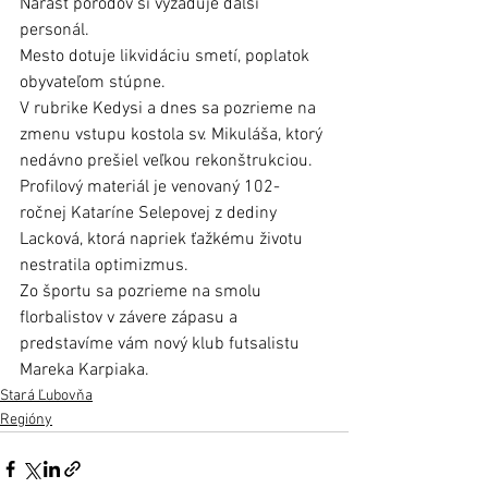
Nárast pôrodov si vyžaduje ďalší 
personál.
Mesto dotuje likvidáciu smetí, poplatok 
obyvateľom stúpne.
V rubrike Kedysi a dnes sa pozrieme na 
zmenu vstupu kostola sv. Mikuláša, ktorý 
nedávno prešiel veľkou rekonštrukciou. 
Profilový materiál je venovaný 102- 
ročnej Kataríne Selepovej z dediny 
Lacková, ktorá napriek ťažkému životu 
nestratila optimizmus. 
Zo športu sa pozrieme na smolu 
florbalistov v závere zápasu a 
predstavíme vám nový klub futsalistu 
Mareka Karpiaka.
Stará Ľubovňa
Regióny