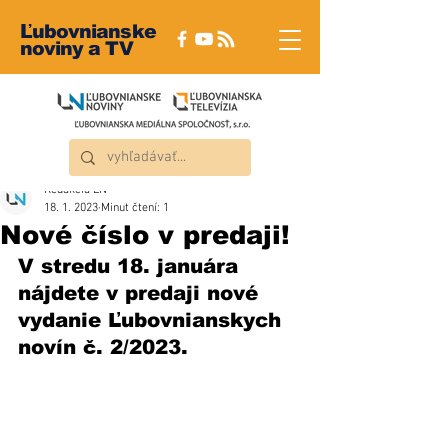
Ľubovnianske
noviny a TV
Redakcia ĽN
18. 1. 2023
Minut čtení: 1
Nové číslo v predaji!
V stredu 18. januára 
nájdete v predaji nové 
vydanie Ľubovnianskych 
novín č. 2/2023.