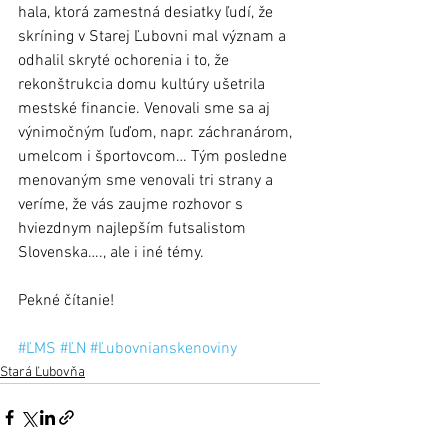
hala, ktorá zamestná desiatky ľudí, že 
skríning v Starej Ľubovni mal význam a 
odhalil skryté ochorenia i to, že 
rekonštrukcia domu kultúry ušetrila 
mestské financie. Venovali sme sa aj 
výnimočným ľuďom, napr. záchranárom, 
umelcom i športovcom… Tým posledne 
menovaným sme venovali tri strany a 
veríme, že vás zaujme rozhovor s 
hviezdnym najlepším futsalistom 
Slovenska…., ale i iné témy.
Pekné čítanie!
#ĽMS
#ĽN
#Ľubovnianskenoviny
Stará Ľubovňa