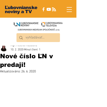
Ľubovnianske
noviny a TV
Mgr. Helena Musalová
10. 2. 2020
Minut čtení: 1
Nové číslo ĽN v
predaji!
Aktualizováno:
26. 6. 2020