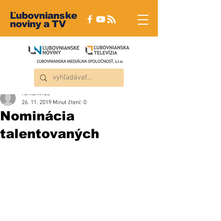
Ľubovnianske
noviny a TV
roman4723
26. 11. 2019
Minut čtení: 0
Nominácia
talentovaných