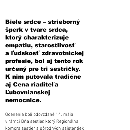
Biele srdce – strieborný 
šperk v tvare srdca, 
ktorý charakterizuje 
empatiu, starostlivosť 
a ľudskosť zdravotníckej 
profesie, bol aj tento rok 
určený pre tri sestričky. 
K nim putovala tradične 
aj Cena riaditeľa 
Ľubovnianskej 
nemocnice. 
Ocenenia boli odovzdané 14. mája 
v rámci Dňa sestier, ktorý Regionálna 
komora sestier a pôrodných asistentiek 