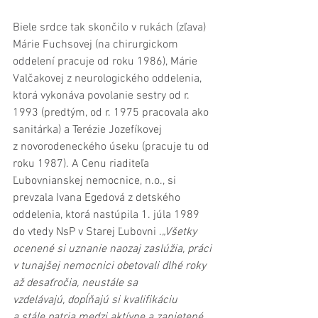
Biele srdce tak skončilo v rukách (zľava) 
Márie Fuchsovej (na chirurgickom 
oddelení pracuje od roku 1986), Márie 
Valčakovej z neurologického oddelenia, 
ktorá vykonáva povolanie sestry od r. 
1993 (predtým, od r. 1975 pracovala ako 
sanitárka) a Terézie Jozefíkovej 
z novorodeneckého úseku (pracuje tu od 
roku 1987). A Cenu riaditeľa 
Ľubovnianskej nemocnice, n.o., si 
prevzala Ivana Egedová z detského 
oddelenia, ktorá nastúpila 1. júla 1989 
do vtedy NsP v Starej Ľubovni .
„Všetky 
ocenené si uznanie naozaj zaslúžia, práci 
v tunajšej nemocnici obetovali dlhé roky 
až desaťročia, neustále sa 
vzdelávajú, dopĺňajú si kvalifikáciu 
a stále patria medzi aktívne a zanietené 