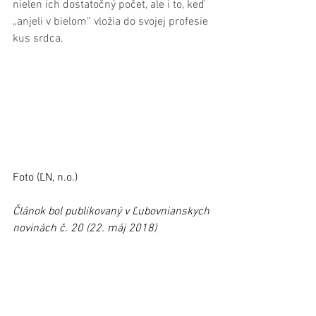
nielen ich dostatočný počet, ale i to, keď 
„anjeli v bielom“ vložia do svojej profesie 
kus srdca.
Foto (ĽN, n.o.)
Článok bol publikovaný v Ľubovnianskych 
novinách č. 20 (22. máj 2018)
#AnnaMačugová
#Ľubovnianaskanemocnica
#PeterBizovský
Stará Ľubovňa