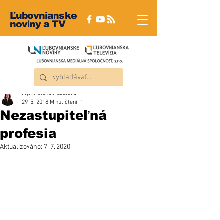
Ľubovnianske
noviny a TV
Mgr. Helena Musalová
29. 5. 2018
Minut čtení: 1
Nezastupiteľná
profesia
Aktualizováno:
7. 7. 2020