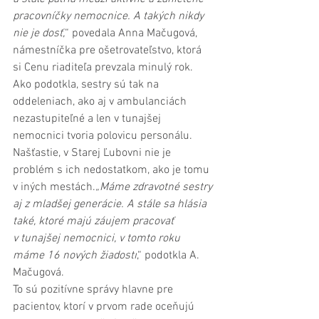
pracovníčky nemocnice. A takých nikdy 
nie je dosť,
“ povedala Anna Mačugová, 
námestníčka pre ošetrovateľstvo, ktorá 
si Cenu riaditeľa prevzala minulý rok. 
Ako podotkla, sestry sú tak na 
oddeleniach, ako aj v ambulanciách 
nezastupiteľné a len v tunajšej 
nemocnici tvoria polovicu personálu. 
Našťastie, v Starej Ľubovni nie je 
problém s ich nedostatkom, ako je tomu 
v iných mestách.
„Máme zdravotné sestry 
aj z mladšej generácie. A stále sa hlásia 
také, ktoré majú záujem pracovať 
v tunajšej nemocnici, v tomto roku 
máme 16 nových žiadostí
,“ podotkla A. 
Mačugová.
To sú pozitívne správy hlavne pre 
pacientov, ktorí v prvom rade oceňujú 