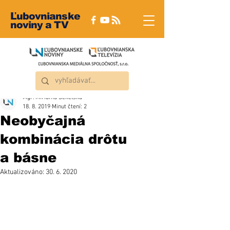
Ľubovnianske
noviny a TV
Mgr. Miriama Sekelská
18. 8. 2019
Minut čtení: 2
Neobyčajná
kombinácia drôtu
a básne
Aktualizováno:
30. 6. 2020