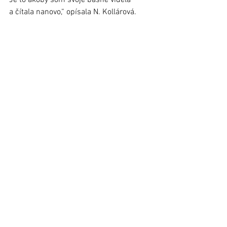
Je to akoby som svoje básne videla 
a čítala nanovo,“ opísala N. Kollárová.