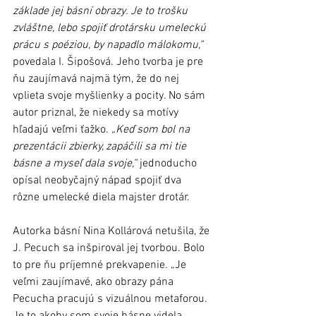
základe jej básní obrazy. Je to trošku 
zvláštne, lebo spojiť drotársku umeleckú 
prácu s poéziou, by napadlo málokomu,“
povedala I. Šipošová. Jeho tvorba je pre 
ňu zaujímavá najmä tým, že do nej 
vplieta svoje myšlienky a pocity. No sám 
autor priznal, že niekedy sa motívy 
hľadajú veľmi ťažko. 
„Keď som bol na 
prezentácii zbierky, zapáčili sa mi tie 
básne a myseľ dala svoje,“
 jednoducho 
opísal neobyčajný nápad spojiť dva 
rôzne umelecké diela majster drotár.
Autorka básní Nina Kollárová netušila, že 
J. Pecuch sa inšpiroval jej tvorbou. Bolo 
to pre ňu príjemné prekvapenie. „Je 
veľmi zaujímavé, ako obrazy pána 
Pecucha pracujú s vizuálnou metaforou. 