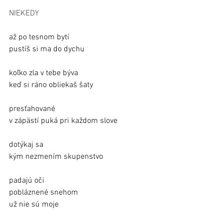
NIEKEDY
až po tesnom bytí
pustíš si ma do dychu
koľko zla v tebe býva
keď si ráno obliekaš šaty
presťahované
v zápästí puká pri každom slove
dotýkaj sa
kým nezmením skupenstvo
padajú oči
pobláznené snehom
už nie sú moje