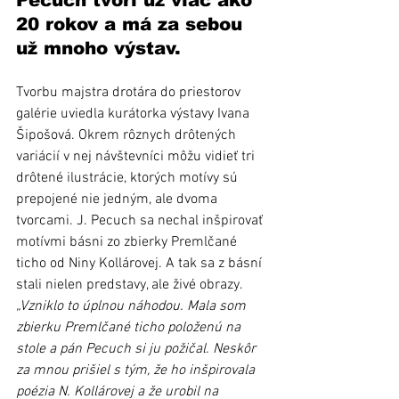
Pecuch tvorí už viac ako 
20 rokov a má za sebou 
už mnoho výstav. 
Tvorbu majstra drotára do priestorov 
galérie uviedla kurátorka výstavy Ivana 
Šipošová. Okrem rôznych drôtených 
variácií v nej návštevníci môžu vidieť tri 
drôtené ilustrácie, ktorých motívy sú 
prepojené nie jedným, ale dvoma 
tvorcami. J. Pecuch sa nechal inšpirovať 
motívmi básni zo zbierky Premlčané 
ticho od Niny Kollárovej. A tak sa z básní 
stali nielen predstavy, ale živé obrazy. 
„Vzniklo to úplnou náhodou. Mala som 
zbierku Premlčané ticho položenú na 
stole a pán Pecuch si ju požičal. Neskôr 
za mnou prišiel s tým, že ho inšpirovala 
poézia N. Kollárovej a že urobil na 