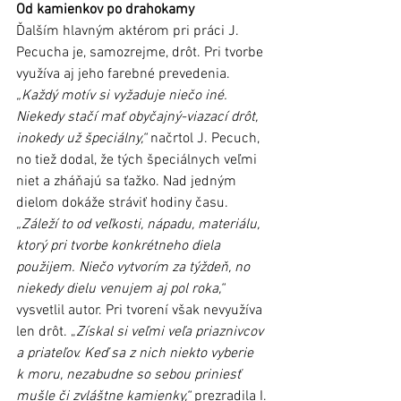
Od kamienkov po drahokamy
Ďalším hlavným aktérom pri práci J. 
Pecucha je, samozrejme, drôt. Pri tvorbe 
využíva aj jeho farebné prevedenia. 
„Každý motív si vyžaduje niečo iné. 
Niekedy stačí mať obyčajný-viazací drôt, 
inokedy už špeciálny,“
 načrtol J. Pecuch, 
no tiež dodal, že tých špeciálnych veľmi 
niet a zháňajú sa ťažko. Nad jedným 
dielom dokáže stráviť hodiny času. 
„Záleží to od veľkosti, nápadu, materiálu, 
ktorý pri tvorbe konkrétneho diela 
použijem. Niečo vytvorím za týždeň, no 
niekedy dielu venujem aj pol roka,“
vysvetlil autor. Pri tvorení však nevyužíva 
len drôt. „
Získal si veľmi veľa priaznivcov 
a priateľov. Keď sa z nich niekto vyberie 
k moru, nezabudne so sebou priniesť 
mušle či zvláštne kamienky,“
 prezradila I. 