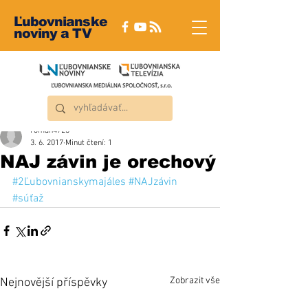
Ľubovnianske
noviny a TV
roman4723
3. 6. 2017
Minut čtení: 1
NAJ závin je orechový
#2Ľubovnianskymajáles
#NAJzávin
#súťaž
Zobrazit vše
Nejnovější příspěvky