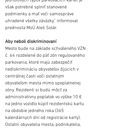
jednotlivých typov parkovacích kariet je 
však potrebné splniť stanovené 
podmienky a mať voči samospráve 
uhradené všetky záväzky,“ informoval 
prednosta MsÚ Aleš Solár.
Aby neboli diskriminovaní
Mesto bude na základe schváleného VZN 
č. 64 rozdelené do päť zón regulovaného 
parkovania, ktoré majú zabezpečiť 
nediskrimináciu obyvateľov žijúcich v 
centrálnej časti voči ostatným 
obyvateľom mesta mimo spoplatnenej 
zóny. Rezidenti si budú môcť za 
administratívny poplatok vo výške 10 € 
na jedno vozidlo kúpiť rezidentskú kartu 
na obdobie jedného roka (365 
kalendárnych dní od registrácie karty). 
Ostatní obyvatelia mesta, podnikatelia, 