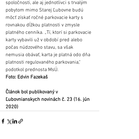
spoločnosti, ale aj jednotlivci s trvalým 
pobytom mimo Starej Ľubovne budú 
môcť získať ročné parkovacie karty s 
rovnakou dĺžkou platnosti v zmysle 
platného cenníka. „Tí, ktorí si parkovacie 
karty vybavili už v období pred alebo 
počas núdzového stavu, sa však 
nemusia obávať, karta je platná odo dňa 
platnosti regulovaného parkovania,“ 
podotkol prednosta MsÚ.
Foto: Edvin Fazekaš
Článok bol publikovaný v 
Ľubovnianskych novinách č. 23 (16. jún 
2020)