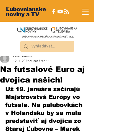
Ľubovnianske
noviny a TV
Peter Rindoš
12. 1. 2022
Minut čtení: 1
Na futsalové Euro aj
dvojica našich!
Už 19. januára začínajú 
Majstrovstvá Európy vo 
futsale. Na palubovkách 
v Holandsku by sa mala 
predstaviť aj dvojica zo 
Starej Ľubovne – Marek 