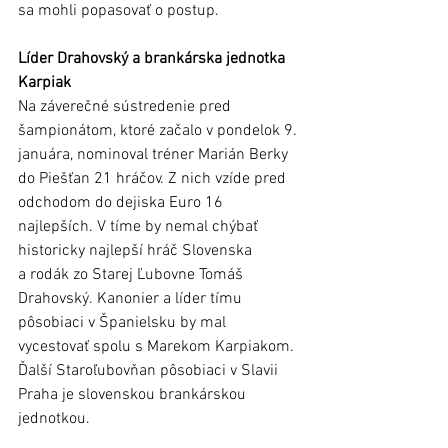
sa mohli popasovať o postup.
Líder Drahovský a brankárska jednotka 
Karpiak  
Na záverečné sústredenie pred 
šampionátom, ktoré začalo v pondelok 9. 
januára, nominoval tréner Marián Berky 
do Piešťan 21 hráčov. Z nich vzíde pred 
odchodom do dejiska Euro 16 
najlepších. V tíme by nemal chýbať 
historicky najlepší hráč Slovenska 
a rodák zo Starej Ľubovne Tomáš 
Drahovský. Kanonier a líder tímu 
pôsobiaci v Španielsku by mal 
vycestovať spolu s Marekom Karpiakom. 
Ďalší Staroľubovňan pôsobiaci v Slavii 
Praha je slovenskou brankárskou 
jednotkou. 