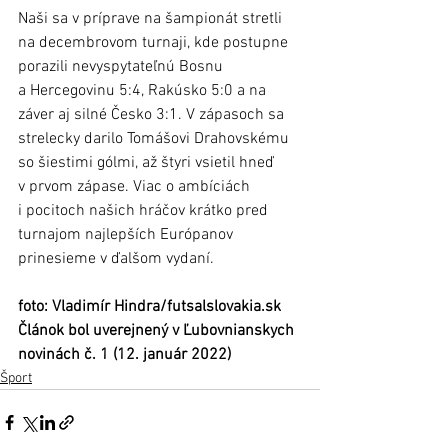
Naši sa v príprave na šampionát stretli 
na decembrovom turnaji, kde postupne 
porazili nevyspytateľnú Bosnu 
a Hercegovinu 5:4, Rakúsko 5:0 a na 
záver aj silné Česko 3:1. V zápasoch sa 
strelecky darilo Tomášovi Drahovskému 
so šiestimi gólmi, až štyri vsietil hneď 
v prvom zápase. Viac o ambíciách 
i pocitoch našich hráčov krátko pred 
turnajom najlepších Európanov 
prinesieme v ďalšom vydaní. 
foto: Vladimír Hindra/futsalslovakia.sk
Článok bol uverejnený v Ľubovnianskych 
novinách č. 1 (12. január 2022) 
Šport