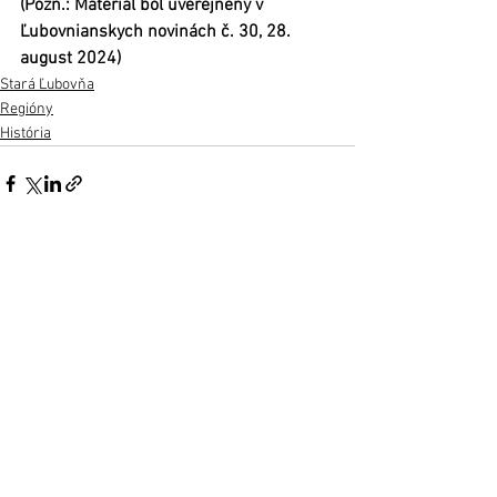
(Pozn.: Materiál bol uverejnený v 
Ľubovnianskych novinách č. 30, 28. 
august 2024)
Stará Ľubovňa
Regióny
História
Zobrazit vše
Nejnovější příspěvky