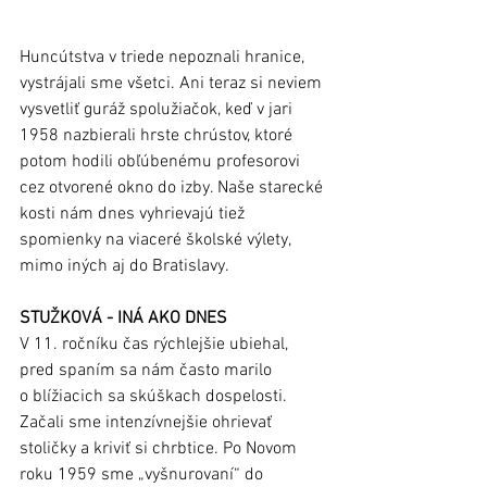
Huncútstva v triede nepoznali hranice, 
vystrájali sme všetci. Ani teraz si neviem 
vysvetliť guráž spolužiačok, keď v jari 
1958 nazbierali hrste chrústov, ktoré 
potom hodili obľúbenému profesorovi 
cez otvorené okno do izby. Naše starecké 
kosti nám dnes vyhrievajú tiež 
spomienky na viaceré školské výlety, 
mimo iných aj do Bratislavy. 
STUŽKOVÁ - INÁ AKO DNES
V 11. ročníku čas rýchlejšie ubiehal, 
pred spaním sa nám často marilo 
o blížiacich sa skúškach dospelosti. 
Začali sme intenzívnejšie ohrievať 
stoličky a kriviť si chrbtice. Po Novom 
roku 1959 sme „vyšnurovaní“ do 