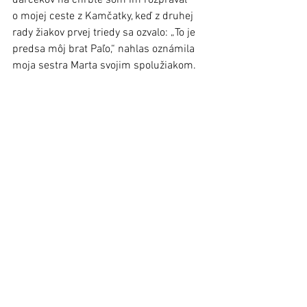
darčekov na chrbte som im rozprával 
o mojej ceste z Kamčatky, keď z druhej 
rady žiakov prvej triedy sa ozvalo: „To je 
predsa môj brat Paľo,“ nahlas oznámila 
moja sestra Marta svojim spolužiakom. 