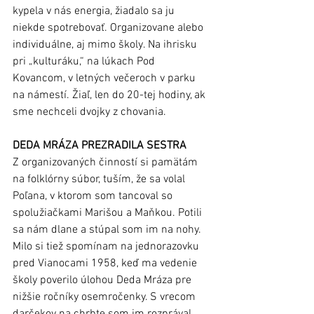
kypela v nás energia, žiadalo sa ju 
niekde spotrebovať. Organizovane alebo 
individuálne, aj mimo školy. Na ihrisku 
pri „kulturáku,“ na lúkach Pod 
Kovancom, v letných večeroch v parku 
na námestí. Žiaľ, len do 20-tej hodiny, ak 
sme nechceli dvojky z chovania. 
DEDA MRÁZA PREZRADILA SESTRA
Z organizovaných činností si pamätám 
na folklórny súbor, tuším, že sa volal 
Poľana, v ktorom som tancoval so 
spolužiačkami Marišou a Maňkou. Potili 
sa nám dlane a stúpal som im na nohy. 
Milo si tiež spomínam na jednorazovku 
pred Vianocami 1958, keď ma vedenie 
školy poverilo úlohou Deda Mráza pre 
nižšie ročníky osemročenky. S vrecom 