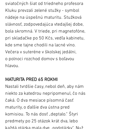
sviatočných šiat od triedneho profesora 
Kluku prevzali zelené stužky - symbol 
nádeje na úspešnú maturitu. Stužková 
slávnosť, zodpovedajúca vtedajšej dobe, 
bola skromná. V triede, pri magnetofóne, 
pri skladačke po 50 Kčs, vedľa kabinetu, 
kde sme tajne chodili na lacné víno. 
Večera v suteréne v školskej jedálni, 
o polnoci rozchod domov s boľavou 
hlavou. 
MATURITA PRED 65 ROKMI
Nastali tvrdšie časy, nebol deň, aby nám 
niekto za katedrou nepripomenul, čo nás 
čaká. O dva mesiace písomná časť 
maturity, o ďalšie dva ústna pred 
komisiou. To nás dosť „deptalo.“ Štyri 
predmety po 25 otázok krát dva, lebo 
každá otázka mala dve „podotázky“. Nuž 