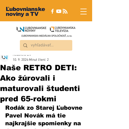
Ľubovnianske
noviny a TV
Redakcia ĽN
10. 9. 2024
Minut čtení: 2
Naše RETRO DETI:
Ako žúrovali i
maturovali študenti
pred 65-rokmi
Rodák zo Starej Ľubovne 
Pavel Novák má tie 
najkrajšie spomienky na 