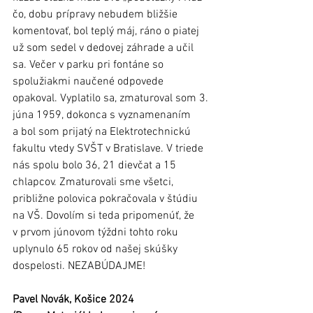
čo, dobu prípravy nebudem bližšie 
komentovať, bol teplý máj, ráno o piatej 
už som sedel v dedovej záhrade a učil 
sa. Večer v parku pri fontáne so 
spolužiakmi naučené odpovede 
opakoval. Vyplatilo sa, zmaturoval som 3. 
júna 1959, dokonca s vyznamenaním 
a bol som prijatý na Elektrotechnickú 
fakultu vtedy SVŠT v Bratislave. V triede 
nás spolu bolo 36, 21 dievčat a 15 
chlapcov. Zmaturovali sme všetci, 
približne polovica pokračovala v štúdiu 
na VŠ. Dovolím si teda pripomenúť, že 
v prvom júnovom týždni tohto roku 
uplynulo 65 rokov od našej skúšky 
dospelosti. NEZABÚDAJME!
Pavel Novák, Košice 2024