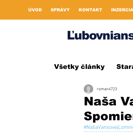
ÚVOD
SPRÁVY
KONTAKT
INZERCI
Ľubovnians
Všetky články
Star
roman4723
Naša V
Spomie
#NašaVansovejLomni