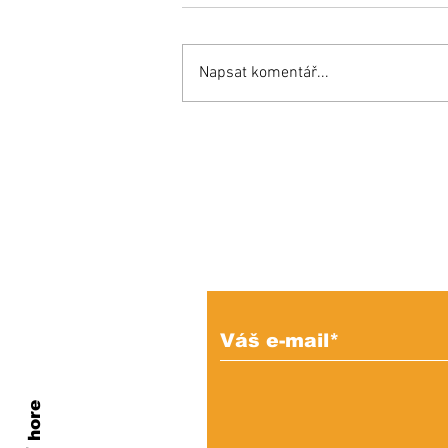
Napsat komentář...
Opäť si budeme do
mestského parlamentu
voliť maximálne možný
počet poslancov
Prihláste sa na od
e-mailových správ