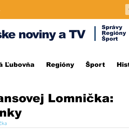
A
Správy
ke noviny a TV
Regióny
Šport
á Ľubovňa
Regióny
Šport
His
ansovej Lomnička:
nky
čka