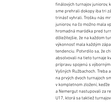
finálových turnajov juniorov, 
sme prehrali dokopy iba tri z
trinásť vyhrali. Trošku nás m
juniorov, na čo možno mala vpl
hromadná maródka pred turna
dôležitejšie, že na každom tur
výkonnosť mala každým zápa
tendenciu. Potvrdilo sa, že ch
absolvovali na tieto turnaje k
prípravu spojenú s výborným
Vyšných Ružbachoch. Treba al
na prvých dvoch turnajoch sm
v kompletnom zložení, keďže 
a Nemergut nastupovali za re
U17, ktorá sa taktiež turnajov