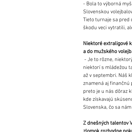
- Bola to výborná myš
Slovenskou volejbalovo
Tieto turnaje sa pred 
škodu veci vytratili, 
Niektoré extraligové 
a do mužského volejb
 - Je to rôzne, niektorým extraligovým klubom sa na finálové turnaje nepodarilo kvalifikovať, 
niektorí s mládežou ta
až v septembri. Náš k
znamená aj finančnú p
preto je u nás dôraz 
kde získavajú skúseno
Slovenska, čo sa nám 
Z dnešných talentov V
zlomok rozhodne pokra