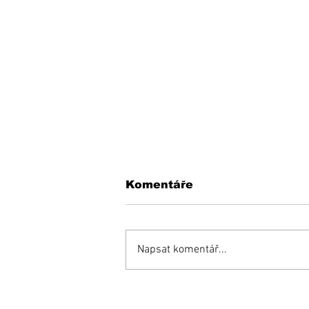
Komentáře
Napsat komentář...
Inšpiratívny príbeh:
Miňo súťaží aj proti