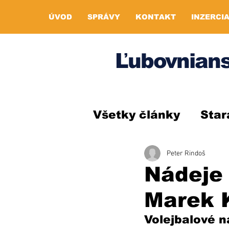
ÚVOD
SPRÁVY
KONTAKT
INZERCI
Ľubovnians
Všetky články
Star
Peter Rindoš
Nádeje 
Marek 
Volejbalové n