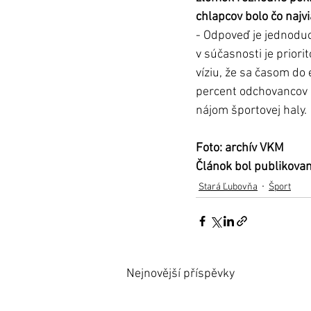
chlapcov bolo čo najv
- Odpoveď je jednoduchá
v súčasnosti je prior
víziu, že sa časom do 
percent odchovancov o
nájom športovej haly. 
Foto: archív VKM
Článok bol publikova
Stará Ľubovňa
Šport
Nejnovější příspěvky