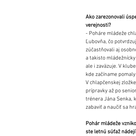
Ako zarezonovali úspe
verejnosti?
- Poháre mládeže chla
Ľubovňa, čo potvrdzu
zúčastňovali aj osobn
a takisto mládežnícky 
ale i zaväzuje. V klu
kde začíname pomaly od
V chlapčenskej zložk
prípravky až po senio
trénera Jána Senka, kd
zabaviť a naučiť sa hra
Pohár mládeže vznikol
ste letnú súťaž nádej