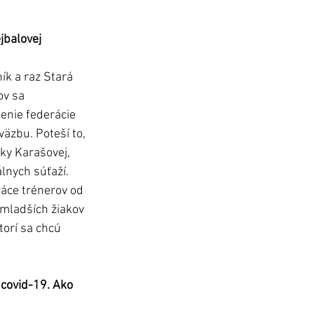
jbalovej 
ík a raz Stará 
v sa 
enie federácie 
äzbu. Poteší to, 
ky Karašovej, 
lnych súťaží. 
áce trénerov od 
mladších žiakov 
torí sa chcú 
covid-19. Ako 