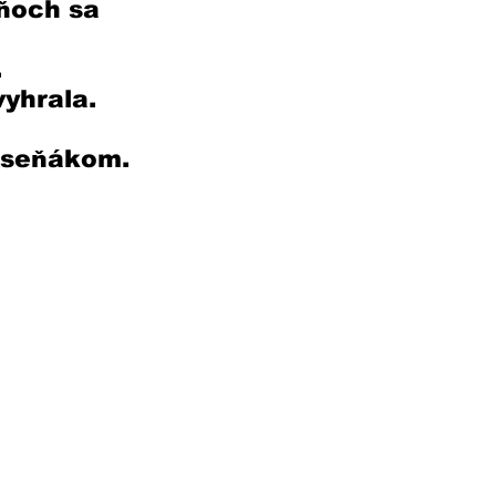
ňoch sa 
 
yhrala. 
Kseňákom.