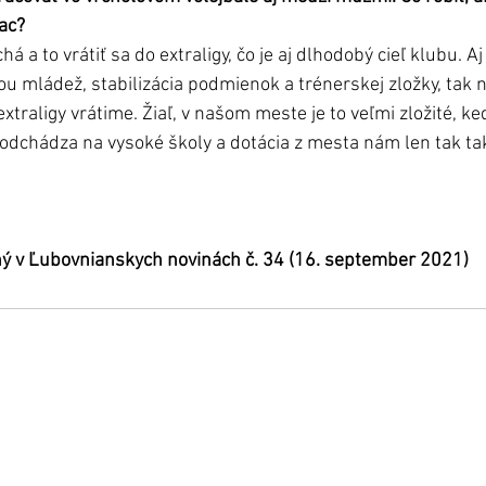
iac?
 a to vrátiť sa do extraligy, čo je aj dlhodobý cieľ klubu. Aj
itou mládež, stabilizácia podmienok a trénerskej zložky, tak
extraligy vrátime. Žiaľ, v našom meste je to veľmi zložité, ke
dchádza na vysoké školy a dotácia z mesta nám len tak tak
ný v Ľubovnianskych novinách č. 34 (16. september 2021)