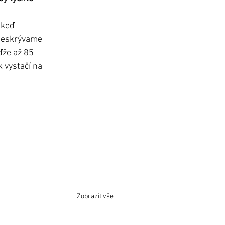
 keď 
 neskrývame 
ďže až 85 
 vystačí na 
Zobrazit vše