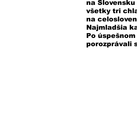
na Slovensku 
všetky tri chl
na celosloven
Najmladšia ka
Po úspešnom ť
porozprávali