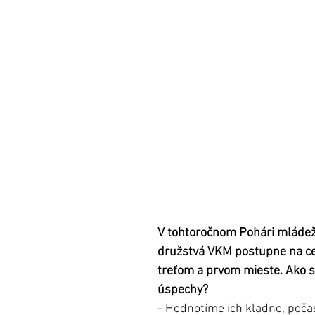
V tohtoročnom Pohári mládeže
družstvá VKM postupne na ce
treťom a prvom mieste. Ako st
úspechy?
- Hodnotíme ich kladne, počas