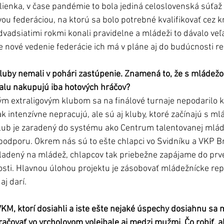
lienka, v čase pandémie to bola jediná celoslovenská súťaž
u federáciou, na ktorú sa bolo potrebné kvalifikovať cez kr
dvadsiatimi rokmi konali pravidelne a mládeži to dávalo veľ
ale nové vedenie federácie ich má v pláne aj do budúcnosti re
kluby nemali v pohári zastúpenie. Znamená to, že s mládež
alu nakupujú iba hotových hráčov?
k intenzívne nepracujú, ale sú aj kluby, ktoré začínajú s m
lub je zaradený do systému ako Centrum talentovanej mlád
odporu. Okrem nás sú to ešte chlapci vo Svidníku a VKP Bra
kladený na mládež, chlapcov tak priebežne zapájame do prvej
sti. Hlavnou úlohou projektu je zásobovať mládežnícke rep
aj darí.
KM, ktorí dosiahli a iste ešte nejaké úspechy dosiahnu sa 
čovať vo vrcholovom volejbale aj medzi mužmi. Čo robiť, a