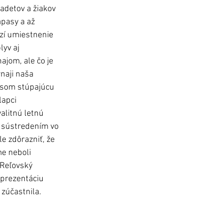
kadetov a žiakov 
ápasy a až 
rzí umiestnenie 
yv aj 
jom, ale čo je 
naji naša 
som stúpajúcu 
lapci 
valitnú letnú 
 sústredením vo 
e zdôrazniť, že 
e neboli 
Reľovský 
prezentáciu 
 zúčastnila.