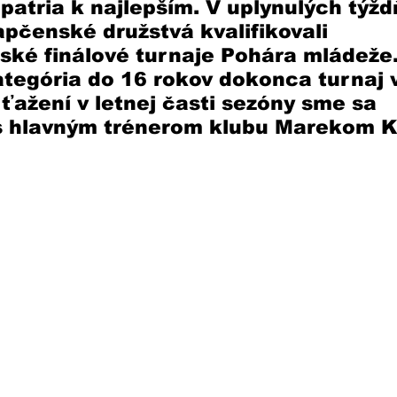
patria k najlepším. V uplynulých týžd
apčenské družstvá kvalifikovali 
ské finálové turnaje Pohára mládeže.
tegória do 16 rokov dokonca turnaj v
ažení v letnej časti sezóny sme sa 
 s hlavným trénerom klubu Marekom 