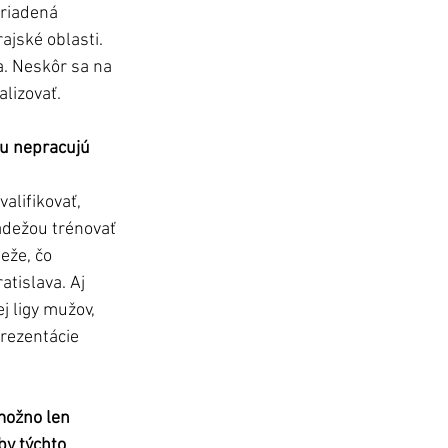
 riadená 
ajské oblasti. 
a. Neskôr sa na 
alizovať.
ou nepracujú 
ládežou trénovať 
eže, čo 
tislava. Aj 
 ligy mužov, 
rezentácie 
možno len 
by týchto 