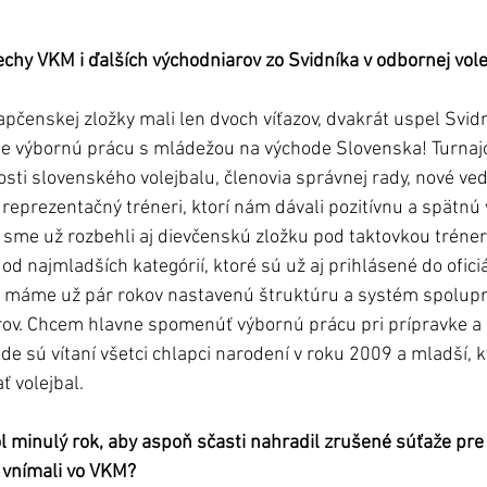
chy VKM i ďalších východniarov zo Svidníka v odbornej vole
pčenskej zložky mali len dvoch víťazov, dvakrát uspel Svidn
je výbornú prácu s mládežou na východe Slovenska! Turnajo
osti slovenského volejbalu, členovia správnej rady, nové ved
reprezentačný tréneri, ktorí nám dávali pozitívnu a spätnú v
be sme už rozbehli aj dievčenskú zložku pod taktovkou tréner
 najmladších kategórií, ktoré sú už aj prihlásené do oficiá
e máme už pár rokov nastavenú štruktúru a systém spolupr
rov. Chcem hlavne spomenúť výbornú prácu pri prípravke a 
e sú vítaní všetci chlapci narodení v roku 2009 a mladší, k
ť volejbal.
 minulý rok, aby aspoň sčasti nahradil zrušené súťaže pre 
í vnímali vo VKM?