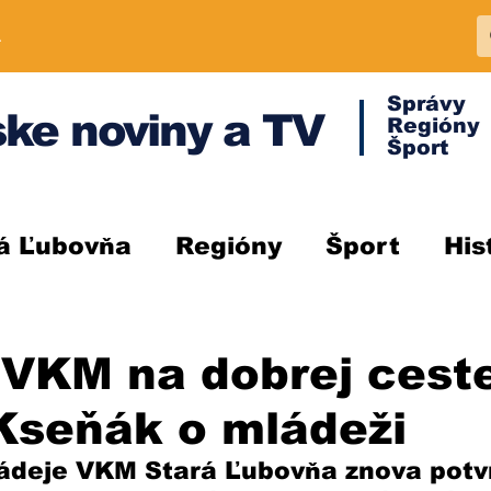
A
Správy
ke noviny a TV
Regióny
Šport
á Ľubovňa
Regióny
Šport
His
VKM na dobrej ceste
Kseňák o mládeži
ádeje VKM Stará Ľubovňa znova potvrd