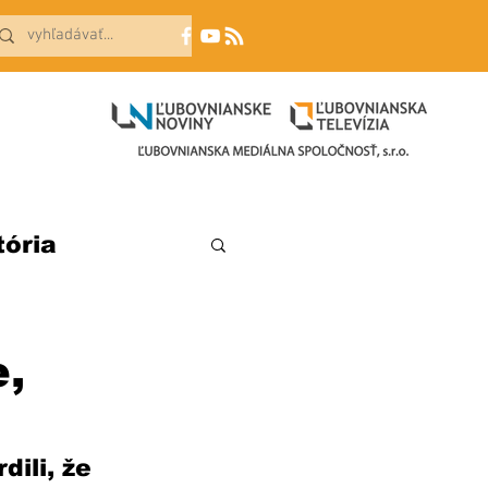
tória
,
ili, že 