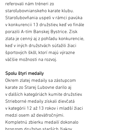
referovali nám tréneri zo 
staroľubovnianskeho karate klubu.
Staroľubovňania uspeli v rámci pavúka 
v konkurencii 13 družstiev, keď vo finále 
porazili A-tím Banskej Bystrice. Zisk 
zlata je cenný aj z pohľadu konkurencie, 
keď v iných družstvách súťažili žiaci 
športových škôl, ktorí majú výrazne 
väčšie možnosti na rozvoj. 
Spolu štyri medaily 
Okrem zlatej medaily sa zástupcom 
karate zo Starej Ľubovne darilo aj 
v ďalších kategóriách kumite družstiev. 
Strieborné medaily získali dievčatá 
v kategórii 12 až 13 rokov i mladší žiaci 
medzi osem až deväťročnými. 
Kompletnú zbierku medailí dokonalo 
bronzom družstvo starších žiakov 