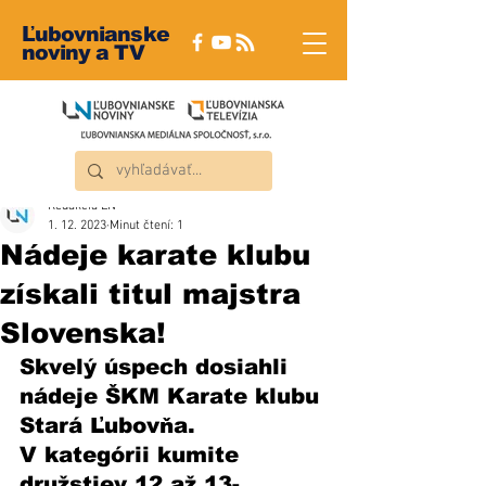
Ľubovnianske
noviny a TV
Redakcia ĽN
1. 12. 2023
Minut čtení: 1
Nádeje karate klubu
získali titul majstra
Slovenska!
Skvelý úspech dosiahli 
nádeje ŠKM Karate klubu 
Stará Ľubovňa. 
V kategórii kumite 
družstiev 12 až 13-