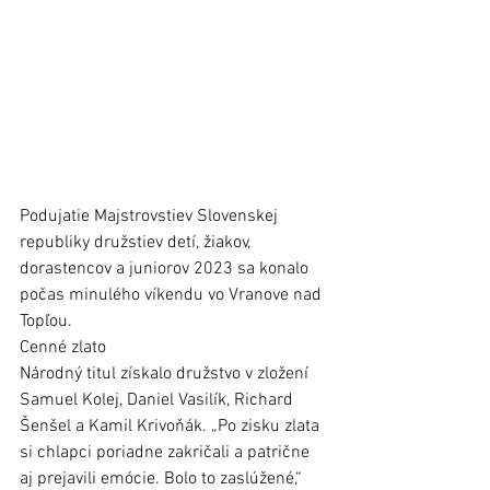
Podujatie Majstrovstiev Slovenskej 
republiky družstiev detí, žiakov, 
dorastencov a juniorov 2023 sa konalo 
počas minulého víkendu vo Vranove nad 
Topľou.
Cenné zlato 
Národný titul získalo družstvo v zložení 
Samuel Kolej, Daniel Vasilík, Richard 
Šenšel a Kamil Krivoňák. „Po zisku zlata 
si chlapci poriadne zakričali a patrične 
aj prejavili emócie. Bolo to zaslúžené,“ 