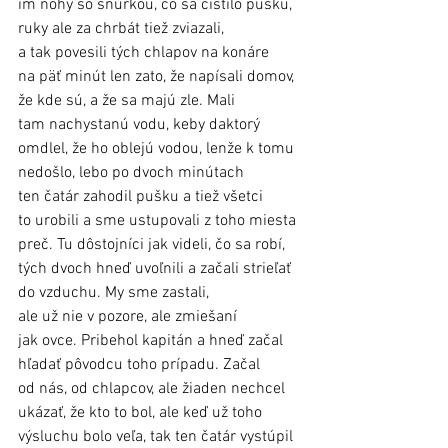
im nohy so šnúrkou, čo sa čistilo pušku, 
ruky ale za chrbát tiež zviazali, 
a tak povesili tých chlapov na konáre 
na päť minút len zato, že napísali domov, 
že kde sú, a že sa majú zle. Mali 
tam nachystanú vodu, keby daktorý 
omdlel, že ho oblejú vodou, lenže k tomu 
nedošlo, lebo po dvoch minútach 
ten čatár zahodil pušku a tiež všetci 
to urobili a sme ustupovali z toho miesta 
preč. Tu dôstojníci jak videli, čo sa robí, 
tých dvoch hneď uvoľnili a začali strieľať 
do vzduchu. My sme zastali, 
ale už nie v pozore, ale zmiešaní 
jak ovce. Pribehol kapitán a hneď začal 
hľadať pôvodcu toho prípadu. Začal 
od nás, od chlapcov, ale žiaden nechcel 
ukázať, že kto to bol, ale keď už toho 
výsluchu bolo veľa, tak ten čatár vystúpil 