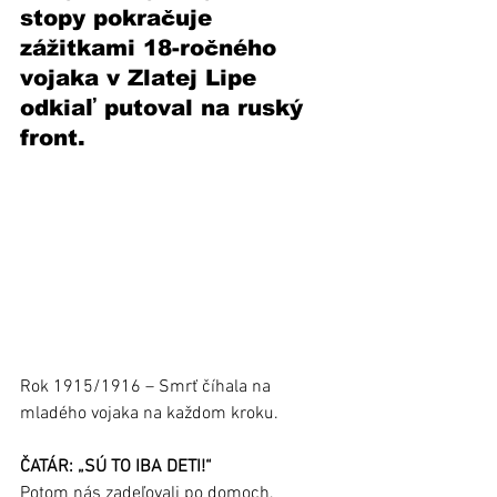
stopy pokračuje 
zážitkami 18-ročného 
vojaka v Zlatej Lipe 
odkiaľ putoval na ruský 
front.
Rok 1915/1916 – Smrť číhala na 
mladého vojaka na každom kroku.
ČATÁR: „SÚ TO IBA DETI!“
Potom nás zadeľovali po domoch, 