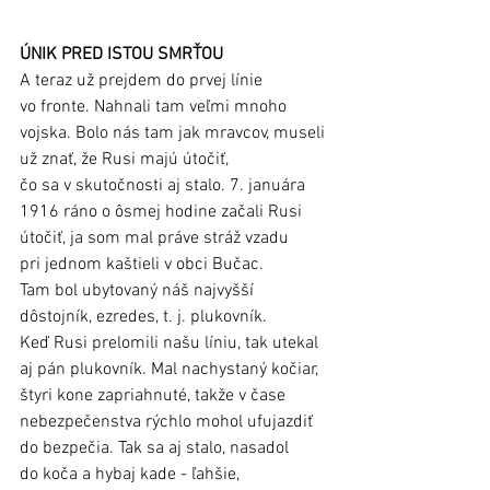
ÚNIK PRED ISTOU SMRŤOU
A teraz už prejdem do prvej línie 
vo fronte. Nahnali tam veľmi mnoho 
vojska. Bolo nás tam jak mravcov, museli 
už znať, že Rusi majú útočiť, 
čo sa v skutočnosti aj stalo. 7. januára 
1916 ráno o ôsmej hodine začali Rusi 
útočiť, ja som mal práve stráž vzadu 
pri jednom kaštieli v obci Bučac. 
Tam bol ubytovaný náš najvyšší 
dôstojník, ezredes, t. j. plukovník. 
Keď Rusi prelomili našu líniu, tak utekal 
aj pán plukovník. Mal nachystaný kočiar, 
štyri kone zapriahnuté, takže v čase 
nebezpečenstva rýchlo mohol ufujazdiť 
do bezpečia. Tak sa aj stalo, nasadol 
do koča a hybaj kade - ľahšie, 