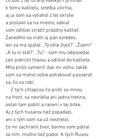
čo boli z tej strany, všetkých prihnali 
k tomu kaštieľu, streľba utíchla, 
aj ja som sa vytiahol z tej skrýše 
a postavil sa na miesto, odkiaľ 
som odišiel strážiť prázdny kaštieľ. 
Zanedlho sa vrátil aj pán ezrédes, 
len sa ma spýtal: „Ty ešte žiješ?“ „Žijem!“ 
„A tu si stál?“ „Tu!“- som mu odpovedal. 
Len pokrútil hlavou a odišiel do kaštieľa. 
Mňa prišli vymeniť, dali mi voľno, takže 
som sa mohol voľne pohybovať a pozerať 
sa, čo sa robí. 
    Z tých chlapcov, čo prišli so mnou 
na front, sa nevrátila ani jedna tretina, 
ostali tam pobití a ranení v tej bitke. 
Aj z tých husárov tiež popadalo, 
ani s tým som sa už nestretol, 
čo mi zachránil život, darmo som pátral 
za ním, možno tiež padol. A tých Rusov, 