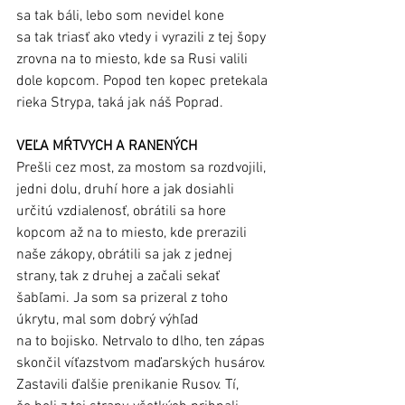
sa tak báli, lebo som nevidel kone 
sa tak triasť ako vtedy i vyrazili z tej šopy 
zrovna na to miesto, kde sa Rusi valili 
dole kopcom. Popod ten kopec pretekala 
rieka Strypa, taká jak náš Poprad.
VEĽA MŔTVYCH A RANENÝCH     
Prešli cez most, za mostom sa rozdvojili, 
jedni dolu, druhí hore a jak dosiahli 
určitú vzdialenosť, obrátili sa hore 
kopcom až na to miesto, kde prerazili 
naše zákopy, obrátili sa jak z jednej 
strany, tak z druhej a začali sekať 
šabľami. Ja som sa prizeral z toho 
úkrytu, mal som dobrý výhľad 
na to bojisko. Netrvalo to dlho, ten zápas 
skončil víťazstvom maďarských husárov. 
Zastavili ďalšie prenikanie Rusov. Tí, 