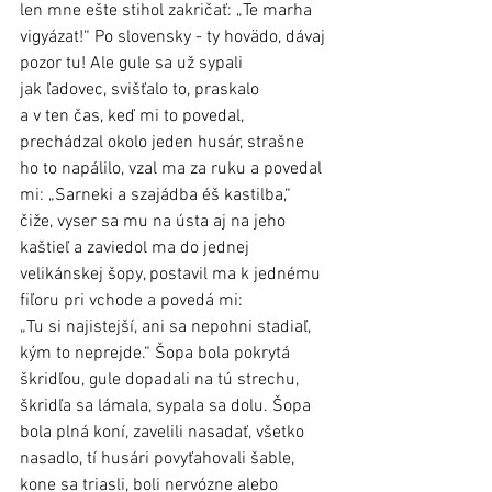
len mne ešte stihol zakričať: „Te marha 
vigyázat!“ Po slovensky - ty hovädo, dávaj 
pozor tu! Ale gule sa už sypali 
jak ľadovec, svišťalo to, praskalo 
a v ten čas, keď mi to povedal, 
prechádzal okolo jeden husár, strašne 
ho to napálilo, vzal ma za ruku a povedal 
mi: „Sarneki a szajádba éš kastilba,“ 
čiže, vyser sa mu na ústa aj na jeho 
kaštieľ a zaviedol ma do jednej 
velikánskej šopy, postavil ma k jednému 
fiľoru pri vchode a povedá mi: 
„Tu si najistejší, ani sa nepohni stadiaľ, 
kým to neprejde.“ Šopa bola pokrytá 
škridľou, gule dopadali na tú strechu, 
škridľa sa lámala, sypala sa dolu. Šopa 
bola plná koní, zavelili nasadať, všetko 
nasadlo, tí husári povyťahovali šable, 
kone sa triasli, boli nervózne alebo 