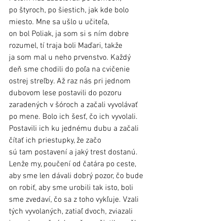
po štyroch, po šiestich, jak kde bolo 
miesto. Mne sa ušlo u učiteľa, 
on bol Poliak, ja som si s ním dobre 
rozumel, tí traja boli Maďari, takže 
ja som mal u neho prvenstvo. Každý 
deň sme chodili do poľa na cvičenie 
ostrej streľby. Až raz nás pri jednom 
dubovom lese postavili do pozoru 
zaradených v šóroch a začali vyvolávať 
po mene. Bolo ich šesť, čo ich vyvolali. 
Postavili ich ku jednému dubu a začali 
čítať ich priestupky, že začo 
sú tam postavení a jaký trest dostanú. 
Lenže my, poučení od čatára po ceste, 
aby sme len dávali dobrý pozor, čo bude 
on robiť, aby sme urobili tak isto, boli 
sme zvedaví, čo sa z toho vykľuje. Vzali 
tých vyvolaných, zatiaľ dvoch, zviazali 