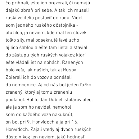
čo prihnali, ešte ich prezerali, či nemajú 
dajakú zbraň pri sebe. A tak ich museli 
ruskí velitelia postaviť do radu. Videl 
som jedného ruského dôstojníka - 
otužilca, ja neviem, kde mal ten človek 
toľko sily, mal odseknuté ľavé ucho 
aj líco šabľou a ešte tam lietal a stavial 
do zástupu tých ruských vojakov, ktorí 
ešte vládali ísť na nohách. Ranených 
bolo veľa, jak našich, tak aj Rusov. 
Zbierali ich do vozov a odnášali 
do nemocnice. Aj od nás bol jeden ťažko 
zranený, ktorý aj tomu zraneniu 
podľahol. Bol to Ján Dubjel, stoľárov otec, 
ale ja som ho nevidel, nemohol 
som do každého voza nakuknúť, 
on bol pri 9. Honvídoch a ja pri 16. 
Honvídoch. Zajali vtedy aj dvoch ruských 
dôstojníkov, len neviem, jakú hodnosť 