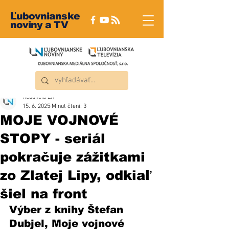
Ľubovnianske
noviny a TV
Redakcia ĽN
15. 6. 2025
Minut čtení: 3
MOJE VOJNOVÉ
STOPY - seriál
pokračuje zážitkami
zo Zlatej Lipy, odkiaľ
šiel na front
Výber z knihy Štefan 
Dubjel, Moje vojnové 