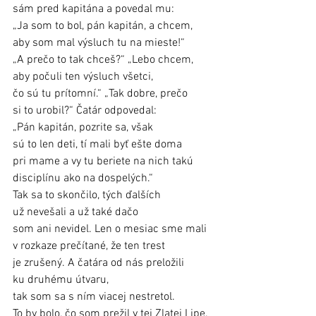
sám pred kapitána a povedal mu: 
„Ja som to bol, pán kapitán, a chcem, 
aby som mal výsluch tu na mieste!“ 
„A prečo to tak chceš?“ „Lebo chcem, 
aby počuli ten výsluch všetci, 
čo sú tu prítomní.“ „Tak dobre, prečo 
si to urobil?“ Čatár odpovedal: 
„Pán kapitán, pozrite sa, však 
sú to len deti, tí mali byť ešte doma 
pri mame a vy tu beriete na nich takú 
disciplínu ako na dospelých.“ 
Tak sa to skončilo, tých ďalších 
už nevešali a už také dačo 
som ani nevidel. Len o mesiac sme mali 
v rozkaze prečítané, že ten trest 
je zrušený. A čatára od nás preložili 
ku druhému útvaru, 
tak som sa s ním viacej nestretol. 
To by bolo, čo som prežil v tej Zlatej Lipe. 