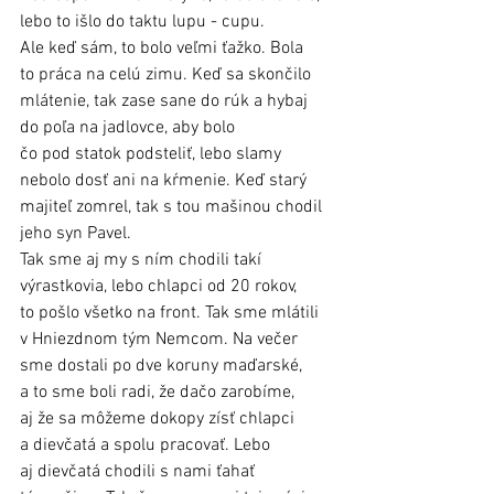
lebo to išlo do taktu lupu - cupu. 
Ale keď sám, to bolo veľmi ťažko. Bola 
to práca na celú zimu. Keď sa skončilo 
mlátenie, tak zase sane do rúk a hybaj 
do poľa na jadlovce, aby bolo 
čo pod statok podsteliť, lebo slamy 
nebolo dosť ani na kŕmenie. Keď starý 
majiteľ zomrel, tak s tou mašinou chodil 
jeho syn Pavel. 
Tak sme aj my s ním chodili takí 
výrastkovia, lebo chlapci od 20 rokov, 
to pošlo všetko na front. Tak sme mlátili 
v Hniezdnom tým Nemcom. Na večer 
sme dostali po dve koruny maďarské, 
a to sme boli radi, že dačo zarobíme, 
aj že sa môžeme dokopy zísť chlapci 
a dievčatá a spolu pracovať. Lebo 
aj dievčatá chodili s nami ťahať 