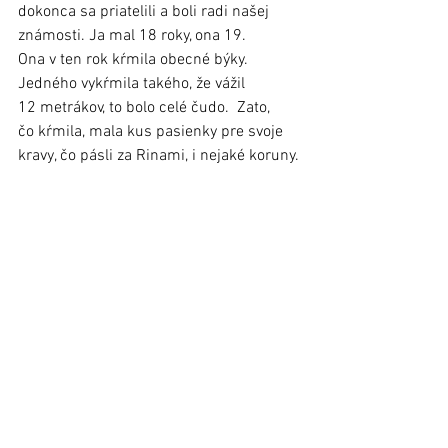
dokonca sa priatelili a boli radi našej 
známosti. Ja mal 18 roky, ona 19. 
Ona v ten rok kŕmila obecné býky. 
Jedného vykŕmila takého, že vážil 
12 metrákov, to bolo celé čudo.  Zato, 
čo kŕmila, mala kus pasienky pre svoje 
kravy, čo pásli za Rinami, i nejaké koruny.
Ďalšia časť bude pokračovať výberom 
zápiskov Štefana Dubjela, kde sa venuje 
životu na dedine, vianočným zvykom...   
Z knihy Štefan Dubjel, Moje vojnové 
stopy, 
foto: archív rodiny
(Pozn.: Materiál bol uverejnený v 
Ľubovnianskych novinách č. 7, 9. apríl 
2025).
Regióny