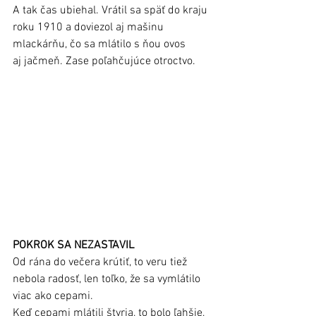
A tak čas ubiehal. Vrátil sa späť do kraju 
roku 1910 a doviezol aj mašinu 
mlackárňu, čo sa mlátilo s ňou ovos 
aj jačmeň. Zase poľahčujúce otroctvo.
POKROK SA NEZASTAVIL
Od rána do večera krútiť, to veru tiež 
nebola radosť, len toľko, že sa vymlátilo 
viac ako cepami. 
Keď cepami mlátili štyria, to bolo ľahšie, 