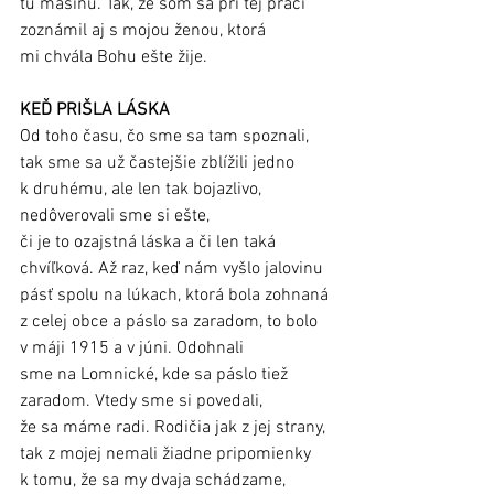
tú mašinu. Tak, že som sa pri tej práci 
zoznámil aj s mojou ženou, ktorá 
mi chvála Bohu ešte žije. 
KEĎ PRIŠLA LÁSKA
Od toho času, čo sme sa tam spoznali, 
tak sme sa už častejšie zblížili jedno 
k druhému, ale len tak bojazlivo, 
nedôverovali sme si ešte, 
či je to ozajstná láska a či len taká 
chvíľková. Až raz, keď nám vyšlo jalovinu 
pásť spolu na lúkach, ktorá bola zohnaná 
z celej obce a páslo sa zaradom, to bolo 
v máji 1915 a v júni. Odohnali 
sme na Lomnické, kde sa páslo tiež 
zaradom. Vtedy sme si povedali, 
že sa máme radi. Rodičia jak z jej strany, 
tak z mojej nemali žiadne pripomienky 
k tomu, že sa my dvaja schádzame, 