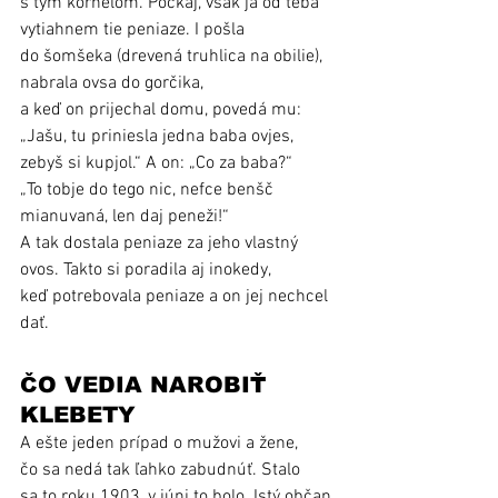
s tým korheľom. Počkaj, však ja od teba 
vytiahnem tie peniaze. I pošla 
do šomšeka (drevená truhlica na obilie), 
nabrala ovsa do gorčika, 
a keď on prijechal domu, povedá mu: 
„Jašu, tu priniesla jedna baba ovjes, 
zebyš si kupjol.“ A on: „Co za baba?“ 
„To tobje do tego nic, nefce benšč 
mianuvaná, len daj peneži!“ 
A tak dostala peniaze za jeho vlastný 
ovos. Takto si poradila aj inokedy, 
keď potrebovala peniaze a on jej nechcel 
dať.
ČO VEDIA NAROBIŤ 
KLEBETY
A ešte jeden prípad o mužovi a žene, 
čo sa nedá tak ľahko zabudnúť. Stalo 
sa to roku 1903, v júni to bolo. Istý občan 