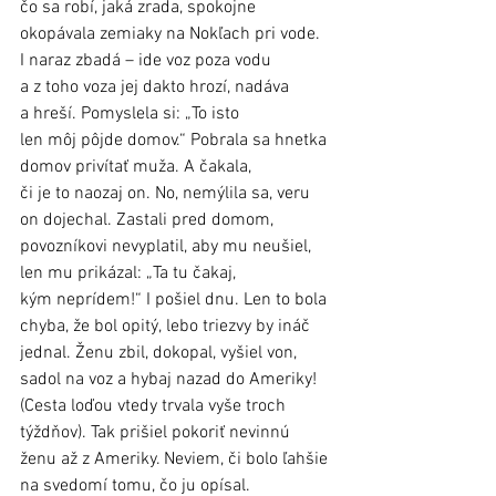
čo sa robí, jaká zrada, spokojne 
okopávala zemiaky na Nokľach pri vode. 
I naraz zbadá – ide voz poza vodu 
a z toho voza jej dakto hrozí, nadáva 
a hreší. Pomyslela si: „To isto 
len môj pôjde domov.“ Pobrala sa hnetka 
domov privítať muža. A čakala, 
či je to naozaj on. No, nemýlila sa, veru 
on dojechal. Zastali pred domom, 
povozníkovi nevyplatil, aby mu neušiel, 
len mu prikázal: „Ta tu čakaj, 
kým neprídem!“ I pošiel dnu. Len to bola 
chyba, že bol opitý, lebo triezvy by ináč 
jednal. Ženu zbil, dokopal, vyšiel von, 
sadol na voz a hybaj nazad do Ameriky! 
(Cesta loďou vtedy trvala vyše troch 
týždňov). Tak prišiel pokoriť nevinnú 
ženu až z Ameriky. Neviem, či bolo ľahšie 
na svedomí tomu, čo ju opísal. 