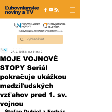
Ľubovnianske
noviny a TV
Redakcia ĽN
27. 4. 2025
Minut čtení: 2
MOJE VOJNOVÉ
STOPY Seriál
pokračuje ukážkou
medziľudských
vzťahov pred 1. sv.
vojnou
Štefan Dubjel z Forbás, 