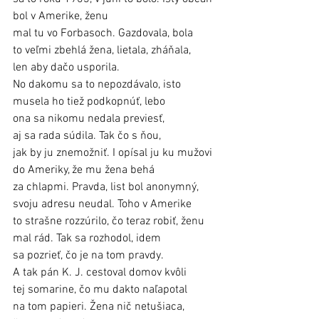
bol v Amerike, ženu 
mal tu vo Forbasoch. Gazdovala, bola 
to veľmi zbehlá žena, lietala, zháňala, 
len aby dačo usporila. 
No dakomu sa to nepozdávalo, isto 
musela ho tiež podkopnúť, lebo 
ona sa nikomu nedala previesť, 
aj sa rada súdila. Tak čo s ňou, 
jak by ju znemožniť. I opísal ju ku mužovi 
do Ameriky, že mu žena behá 
za chlapmi. Pravda, list bol anonymný, 
svoju adresu neudal. Toho v Amerike 
to strašne rozzúrilo, čo teraz robiť, ženu 
mal rád. Tak sa rozhodol, idem 
sa pozrieť, čo je na tom pravdy. 
A tak pán K. J. cestoval domov kvôli 
tej somarine, čo mu dakto naľapotal 
na tom papieri. Žena nič netušiaca, 