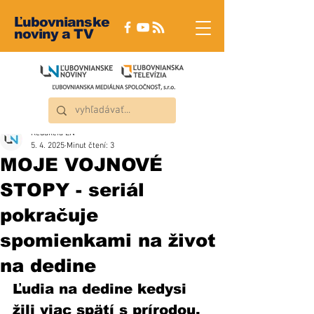
Ľubovnianske
noviny a TV
Redakcia ĽN
5. 4. 2025
Minut čtení: 3
MOJE VOJNOVÉ
STOPY - seriál
pokračuje
spomienkami na život
na dedine
Ľudia na dedine kedysi 
žili viac spätí s prírodou, 