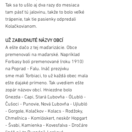
Tak sa to ušlo aj dva razy do mesiaca 
tam pásť tú jalovinu, takže to bolo veľké 
trápenie, tak tie pasienky odpredali 
Kolačkovianom. 
UŽ ZABUDNUTÉ NÁZVY OBCÍ
A ešte dačo z tej maďarizácie. Obce 
premenovali na maďarské. Napríklad 
Forbasy boli premenované (roku 1910) 
na Poprad - Falu. Ináč prezývku 
sme mali Torbiaci, to už každá obec mala 
ešte dajaké prímeno. Tak uvediem ešte 
zopár názvov obcí. Hniezdne bolo 
Gnezda - Capi, Stará Ľubovňa - ÓLubló - 
Čušoci - Punovie, Nová Ľubovňa - Ujlubló 
- Gorgole, Kolačkov - Kolacs - Rodžoky, 
Chmeľnica - Komlóskert, neskôr Hopgart 
- Švabi, Kamienka - Kovesfalva - Dročáre 