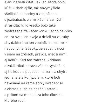
a ani neznali čítať. Tak len, ktoré bolo 
kúštik zbehlejšie, tak navymýšľalo 
všelijaké somariny o zbojníkoch, 
o ježibabách, o smrtkách a samých 
strašidlách. To všetko bolo také 
zostrašené, že večer vonku jedno nevyšlo 
ani za svet, len dvaja a držali sa za ruky, 
aby daktorého ten zbojník alebo smrtka 
nepochytila. Sliepky, tie sedeli v noci 
v sieni na žrdiach, pravda, medzi nimi 
aj kohút. Keď ten zatrepal krídlami 
a zakikiríkal, odrazu všetko vyskočilo, 
aj tie kúdele popadali na zem, a chytro 
jedna letela ku lyžiciam, ktoré boli 
navešané na ráme sofky (kredenca) 
a obracala ich na opačnú stranu 
a pritom sa modlila za toho človeka, 
ktorého vodí.