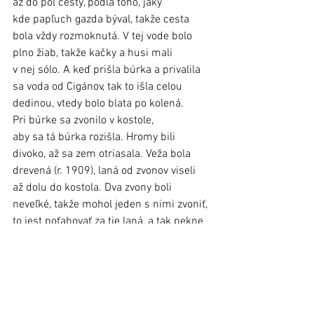
až do pol cesty, podľa toho, jaký 
kde papľuch gazda býval, takže cesta 
bola vždy rozmoknutá. V tej vode bolo 
plno žiab, takže kačky a husi mali 
v nej sólo. A keď prišla búrka a privalila 
sa voda od Cigánov, tak to išla celou 
dedinou, vtedy bolo blata po kolená. 
Pri búrke sa zvonilo v kostole, 
aby sa tá búrka rozišla. Hromy bili 
divoko, až sa zem otriasala. Veža bola 
drevená (r. 1909), laná od zvonov viseli 
až dolu do kostola. Dva zvony boli 
neveľké, takže mohol jeden s nimi zvoniť, 
to jest poťahovať za tie laná, a tak pekne 
zvonili „hop galgan - cup galgan“. Dakedy 
sa podarilo tú búrku aj zahnať. Po búrke 
sme išli do krčmy a dostali 
sme po poldeci pálenky. Ale keď vybil 
ľadovec zrno, to už odniesol daktorý 