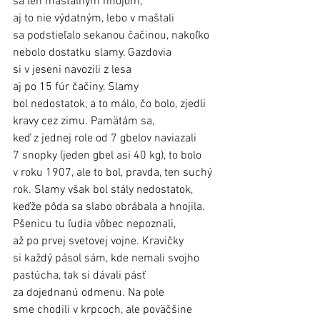
sa len maštaľným hnojom, 
aj to nie výdatným, lebo v maštali 
sa podstieľalo sekanou čačinou, nakoľko 
nebolo dostatku slamy. Gazdovia 
si v jeseni navozili z lesa 
aj po 15 fúr čačiny. Slamy 
bol nedostatok, a to málo, čo bolo, zjedli 
kravy cez zimu. Pamätám sa, 
keď z jednej role od 7 gbelov naviazali 
7 snopky (jeden gbel asi 40 kg), to bolo 
v roku 1907, ale to bol, pravda, ten suchý 
rok. Slamy však bol stály nedostatok, 
keďže pôda sa slabo obrábala a hnojila. 
Pšenicu tu ľudia vôbec nepoznali, 
až po prvej svetovej vojne. Kravičky 
si každý pásol sám, kde nemali svojho 
pastúcha, tak si dávali pásť 
za dojednanú odmenu. Na pole 
sme chodili v krpcoch, ale poväčšine 