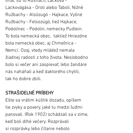
(ináč sú to Rusnáci), Lacková - 
Lackovágása - Oroli alebo Taboli, Nižné 
Ružbachy - Alsózugó - Hajkace, Vyšné 
Ružbachy - Felsozúgó, tiež Hajkace, 
Podolínec - Podolin, nemecky Pudlein. 
To bola nemecká obec,  taktiež Hniezdne 
bola nemecká obec, aj Chmeľnica - 
Nemci. Ozaj, vtedy mládež nemala 
žiadnej radosti z toho života. Neslobodno 
bolo si večer ani zaspievať, lebo žandáre 
nás naháňali a keď daktorého chytili, 
tak ho dobre zbili. 
STRAŠIDELNÉ PRÍBEHY
Ešte sa vrátim kúštik dozadu, opíšem 
tie zvyky a povery, jaké tu medzi ľuďmi 
panovali. (Rok 1902) schádzali sa v zime, 
keď boli dlhé večery. Rozprávali 
si rozprávky, lebo čítanie nebolo 