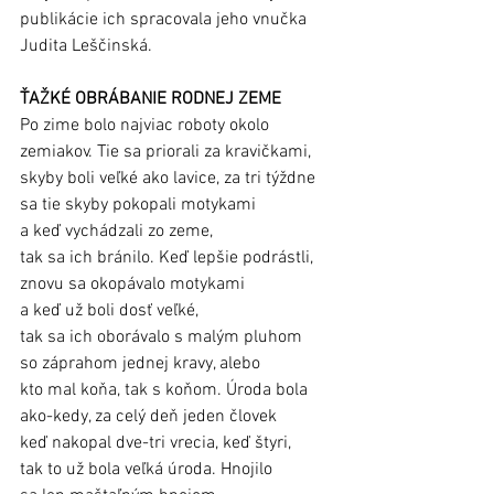
publikácie ich spracovala jeho vnučka 
Judita Leščinská.
ŤAŽKÉ OBRÁBANIE RODNEJ ZEME
Po zime bolo najviac roboty okolo 
zemiakov. Tie sa priorali za kravičkami, 
skyby boli veľké ako lavice, za tri týždne 
sa tie skyby pokopali motykami 
a keď vychádzali zo zeme, 
tak sa ich bránilo. Keď lepšie podrástli, 
znovu sa okopávalo motykami 
a keď už boli dosť veľké, 
tak sa ich oborávalo s malým pluhom 
so záprahom jednej kravy, alebo 
kto mal koňa, tak s koňom. Úroda bola 
ako-kedy, za celý deň jeden človek 
keď nakopal dve-tri vrecia, keď štyri, 
tak to už bola veľká úroda. Hnojilo 