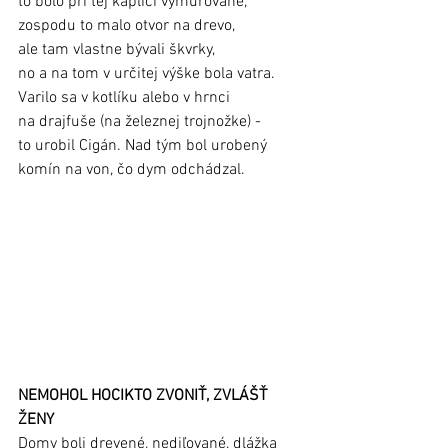
to bolo pri tej kaplici vymurované, 
zospodu to malo otvor na drevo, 
ale tam vlastne bývali škvrky, 
no a na tom v určitej výške bola vatra. 
Varilo sa v kotlíku alebo v hrnci 
na drajfuše (na železnej trojnožke) - 
to urobil Cigán. Nad tým bol urobený 
komín na von, čo dym odchádzal. 
NEMOHOL HOCIKTO ZVONIŤ, ZVLÁŠŤ 
ŽENY
Domy boli drevené, nediľované, dlážka 