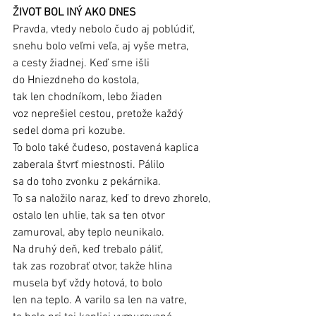
ŽIVOT BOL INÝ AKO DNES
Pravda, vtedy nebolo čudo aj poblúdiť, 
snehu bolo veľmi veľa, aj vyše metra, 
a cesty žiadnej. Keď sme išli 
do Hniezdneho do kostola, 
tak len chodníkom, lebo žiaden 
voz neprešiel cestou, pretože každý 
sedel doma pri kozube. 
To bolo také čudeso, postavená kaplica 
zaberala štvrť miestnosti. Pálilo 
sa do toho zvonku z pekárnika. 
To sa naložilo naraz, keď to drevo zhorelo, 
ostalo len uhlie, tak sa ten otvor 
zamuroval, aby teplo neunikalo. 
Na druhý deň, keď trebalo páliť, 
tak zas rozobrať otvor, takže hlina 
musela byť vždy hotová, to bolo 
len na teplo. A varilo sa len na vatre, 