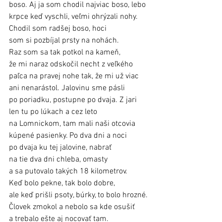
boso. Aj ja som chodil najviac boso, lebo 
krpce keď vyschli, veľmi ohrýzali nohy. 
Chodil som radšej boso, hoci 
som si pozbíjal prsty na nohách. 
Raz som sa tak potkol na kameň, 
že mi naraz odskočil necht z veľkého 
paľca na pravej nohe tak, že mi už viac 
ani nenarástol. Jalovinu sme pásli 
po poriadku, postupne po dvaja. Z jari 
len tu po lúkach a cez leto 
na Lomnickom, tam mali naši otcovia 
kúpené pasienky. Po dva dni a noci 
po dvaja ku tej jalovine, nabrať 
na tie dva dni chleba, omasty 
a sa putovalo takých 18 kilometrov. 
Keď bolo pekne, tak bolo dobre, 
ale keď prišli psoty, búrky, to bolo hrozné. 
Človek zmokol a nebolo sa kde osušiť 
a trebalo ešte aj nocovať tam. 