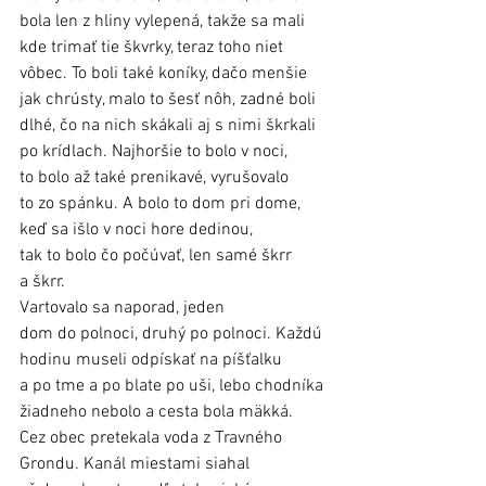
bola len z hliny vylepená, takže sa mali 
kde trimať tie škvrky, teraz toho niet 
vôbec. To boli také koníky, dačo menšie 
jak chrústy, malo to šesť nôh, zadné boli 
dlhé, čo na nich skákali aj s nimi škrkali 
po krídlach. Najhoršie to bolo v noci, 
to bolo až také prenikavé, vyrušovalo 
to zo spánku. A bolo to dom pri dome, 
keď sa išlo v noci hore dedinou, 
tak to bolo čo počúvať, len samé škrr 
a škrr.
Vartovalo sa naporad, jeden 
dom do polnoci, druhý po polnoci. Každú 
hodinu museli odpískať na píšťalku 
a po tme a po blate po uši, lebo chodníka 
žiadneho nebolo a cesta bola mäkká. 
Cez obec pretekala voda z Travného 
Grondu. Kanál miestami siahal 