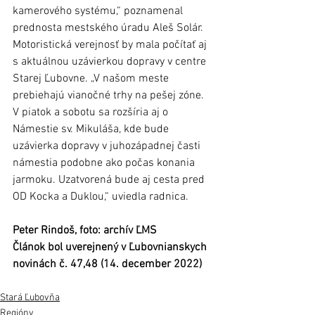
kamerového systému,“ poznamenal 
prednosta mestského úradu Aleš Solár. 
Motoristická verejnosť by mala počítať aj 
s aktuálnou uzávierkou dopravy v centre 
Starej Ľubovne. „V našom meste 
prebiehajú vianočné trhy na pešej zóne. 
V piatok a sobotu sa rozšíria aj o 
Námestie sv. Mikuláša, kde bude 
uzávierka dopravy v juhozápadnej časti 
námestia podobne ako počas konania 
jarmoku. Uzatvorená bude aj cesta pred 
OD Kocka a Duklou,“ uviedla radnica.
Peter Rindoš, foto: archív ĽMS
Článok bol uverejnený v Ľubovnianskych 
novinách č. 47,48 (14. december 2022) 
Stará Ľubovňa
Regióny