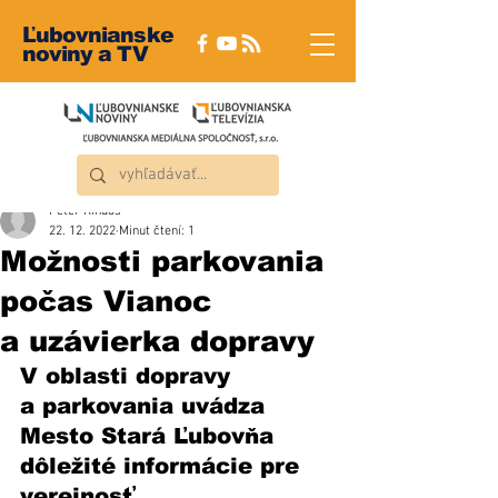
Ľubovnianske
noviny a TV
Peter Rindoš
22. 12. 2022
Minut čtení: 1
Možnosti parkovania
počas Vianoc
a uzávierka dopravy
V oblasti dopravy 
a parkovania uvádza 
Mesto Stará Ľubovňa 
dôležité informácie pre 
verejnosť. 