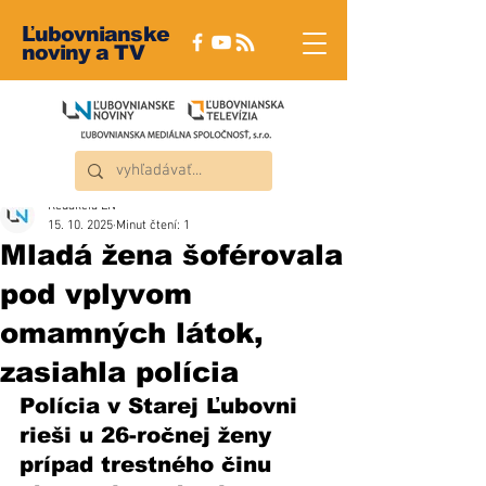
Ľubovnianske
noviny a TV
Redakcia ĽN
15. 10. 2025
Minut čtení: 1
Mladá žena šoférovala
pod vplyvom
omamných látok,
zasiahla polícia
Polícia v Starej Ľubovni 
rieši u 26-ročnej ženy 
prípad trestného činu 