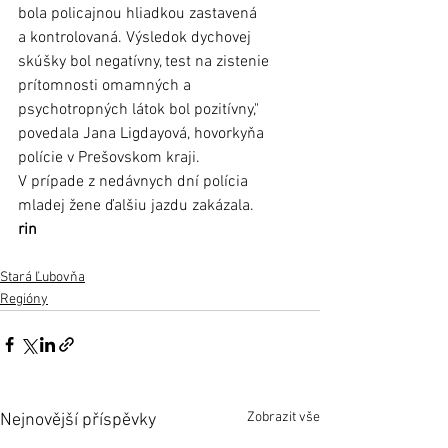
bola policajnou hliadkou zastavená 
a kontrolovaná. Výsledok dychovej 
skúšky bol negatívny, test na zistenie 
prítomnosti omamných a 
psychotropných látok bol pozitívny," 
povedala Jana Ligdayová, hovorkyňa 
polície v Prešovskom kraji. 
V prípade z nedávnych dní polícia 
mladej žene ďalšiu jazdu zakázala. 
rin
Stará Ľubovňa
Regióny
Zobrazit vše
Nejnovější příspěvky