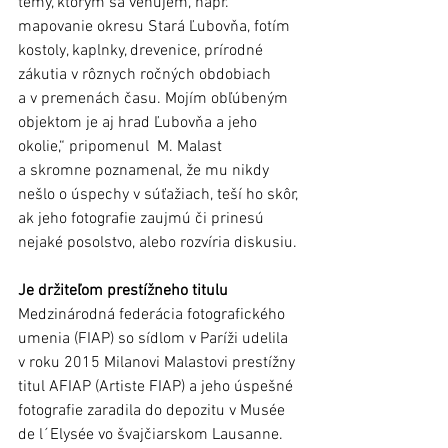
témy, ktorým sa venujem, napr. 
mapovanie okresu Stará Ľubovňa, fotím 
kostoly, kaplnky, drevenice, prírodné 
zákutia v rôznych ročných obdobiach 
a v premenách času. Mojím obľúbeným 
objektom je aj hrad Ľubovňa a jeho 
okolie,“ pripomenul  M. Malast 
a skromne poznamenal, že mu nikdy 
nešlo o úspechy v súťažiach, teší ho skôr, 
ak jeho fotografie zaujmú či prinesú 
nejaké posolstvo, alebo rozvíria diskusiu. 
Je držiteľom prestížneho titulu
Medzinárodná federácia fotografického 
umenia (FIAP) so sídlom v Paríži udelila 
v roku 2015 Milanovi Malastovi prestížny 
titul AFIAP (Artiste FIAP) a jeho úspešné 
fotografie zaradila do depozitu v Musée 
de l´Elysée vo švajčiarskom Lausanne. 