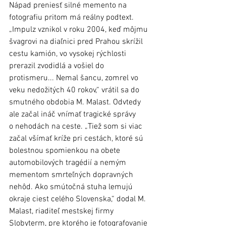
Nápad preniesť silné memento na 
fotografiu pritom má reálny podtext. 
„Impulz vznikol v roku 2004, keď môjmu 
švagrovi na diaľnici pred Prahou skrížil 
cestu kamión, vo vysokej rýchlosti 
prerazil zvodidlá a vošiel do 
protismeru... Nemal šancu, zomrel vo 
veku nedožitých 40 rokov,“ vrátil sa do 
smutného obdobia M. Malast. Odvtedy 
ale začal ináč vnímať tragické správy 
o nehodách na ceste. „Tiež som si viac 
začal všímať kríže pri cestách, ktoré sú 
bolestnou spomienkou na obete 
automobilových tragédií a nemým 
mementom smrteľných dopravných 
nehôd. Ako smútočná stuha lemujú 
okraje ciest celého Slovenska,“ dodal M. 
Malast, riaditeľ mestskej firmy 
Slobyterm, pre ktorého je fotografovanie 