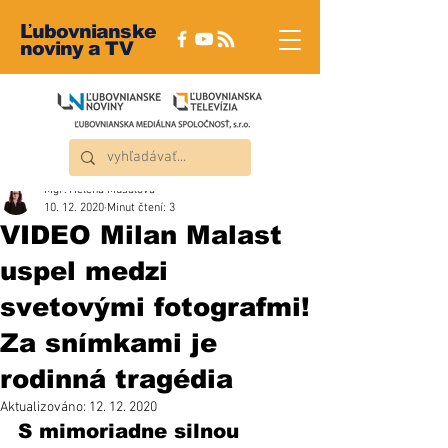
Ľubovnianske
noviny a TV
Mgr. Helena Musalová
10. 12. 2020
Minut čtení: 3
VIDEO Milan Malast
uspel medzi
svetovými fotografmi!
Za snímkami je
rodinná tragédia
Aktualizováno:
12. 12. 2020
S mimoriadne silnou 