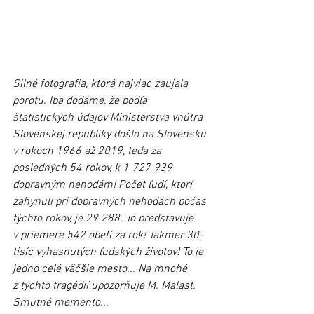
Silné fotografia, ktorá najviac zaujala 
porotu. Iba dodáme, že podľa 
štatistických údajov Ministerstva vnútra 
Slovenskej republiky došlo na Slovensku 
v rokoch 1966 až 2019, teda za 
posledných 54 rokov, k 1 727 939 
dopravným nehodám! Počet ľudí, ktorí 
zahynuli pri dopravných nehodách počas 
týchto rokov, je 29 288. To predstavuje 
v priemere 542 obetí za rok! Takmer 30-
tisíc vyhasnutých ľudských životov! To je 
jedno celé väčšie mesto... Na mnohé 
z týchto tragédií upozorňuje M. Malast. 
Smutné memento...