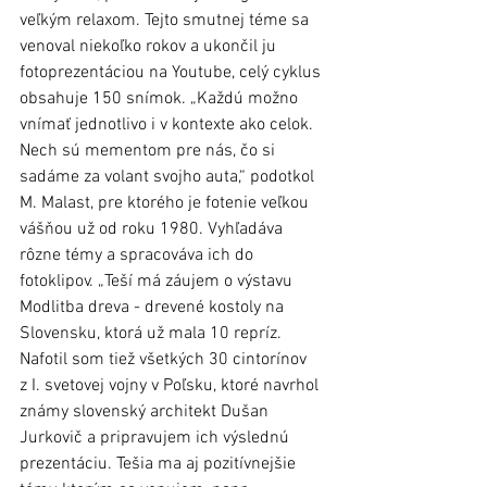
veľkým relaxom. Tejto smutnej téme sa 
venoval niekoľko rokov a ukončil ju 
fotoprezentáciou na Youtube, celý cyklus 
obsahuje 150 snímok. „Každú možno 
vnímať jednotlivo i v kontexte ako celok. 
Nech sú mementom pre nás, čo si 
sadáme za volant svojho auta,“ podotkol 
M. Malast, pre ktorého je fotenie veľkou 
vášňou už od roku 1980. Vyhľadáva 
rôzne témy a spracováva ich do 
fotoklipov. „Teší má záujem o výstavu 
Modlitba dreva - drevené kostoly na 
Slovensku, ktorá už mala 10 repríz. 
Nafotil som tiež všetkých 30 cintorínov 
z I. svetovej vojny v Poľsku, ktoré navrhol 
známy slovenský architekt Dušan 
Jurkovič a pripravujem ich výslednú 
prezentáciu. Tešia ma aj pozitívnejšie 