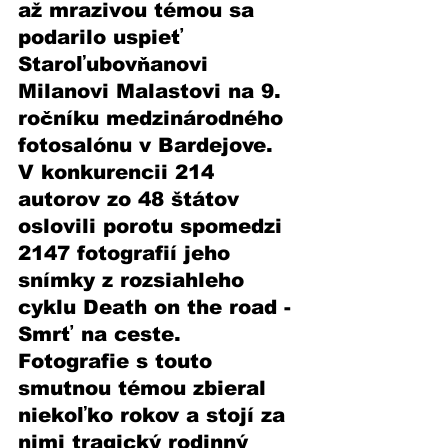
až mrazivou témou sa 
podarilo uspieť 
Staroľubovňanovi 
Milanovi Malastovi na 9. 
ročníku medzinárodného 
fotosalónu v Bardejove. 
V konkurencii 214 
autorov zo 48 štátov 
oslovili porotu spomedzi 
2147 fotografií jeho 
snímky z rozsiahleho 
cyklu Death on the road - 
Smrť na ceste. 
Fotografie s touto 
smutnou témou zbieral 
niekoľko rokov a stojí za 
nimi tragický rodinný 