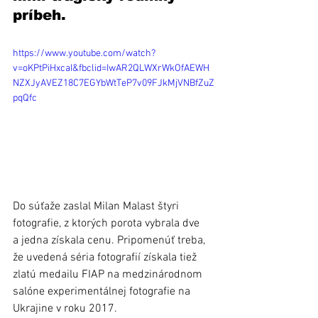
príbeh. 
https://www.youtube.com/watch?
v=oKPtPiHxcaI&fbclid=IwAR2QLWXrWkOfAEWH
NZXJyAVEZ18C7EGYbWtTeP7v09FJkMjVNBfZuZ
pqQfc
Do súťaže zaslal Milan Malast štyri 
fotografie, z ktorých porota vybrala dve 
a jedna získala cenu. Pripomenúť treba, 
že uvedená séria fotografií získala tiež 
zlatú medailu FIAP na medzinárodnom 
salóne experimentálnej fotografie na 
Ukrajine v roku 2017.