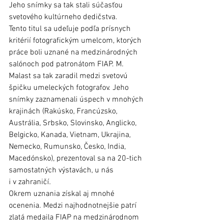
Jeho snímky sa tak stali súčasťou 
svetového kultúrneho dedičstva. 
Tento titul sa udeľuje podľa prísnych 
kritérií fotografickým umelcom, ktorých 
práce boli uznané na medzinárodných 
salónoch pod patronátom FIAP. M. 
Malast sa tak zaradil medzi svetovú 
špičku umeleckých fotografov. Jeho 
snímky zaznamenali úspech v mnohých 
krajinách (Rakúsko, Francúzsko, 
Austrália, Srbsko, Slovinsko, Anglicko, 
Belgicko, Kanada, Vietnam, Ukrajina, 
Nemecko, Rumunsko, Česko, India, 
Macedónsko), prezentoval sa na 20-tich 
samostatných výstavách, u nás 
i v zahraničí.  
Okrem uznania získal aj mnohé 
ocenenia. Medzi najhodnotnejšie patrí 
zlatá medaila FIAP na medzinárodnom 