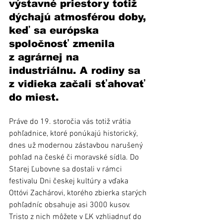
výstavné priestory totiž 
dýchajú atmosférou doby, 
keď sa európska 
spoločnosť zmenila 
z agrárnej na 
industriálnu. A rodiny sa 
z vidieka začali sťahovať 
do miest.
Práve do 19. storočia vás totiž vrátia 
pohľadnice, ktoré ponúkajú historický, 
dnes už modernou zástavbou narušený 
pohľad na české či moravské sídla. Do 
Starej Ľubovne sa dostali v rámci 
festivalu Dni českej kultúry a vďaka 
Ottóvi Zachárovi, ktorého zbierka starých 
pohľadníc obsahuje asi 3000 kusov. 
Tristo z nich môžete v ĽK vzhliadnuť do 