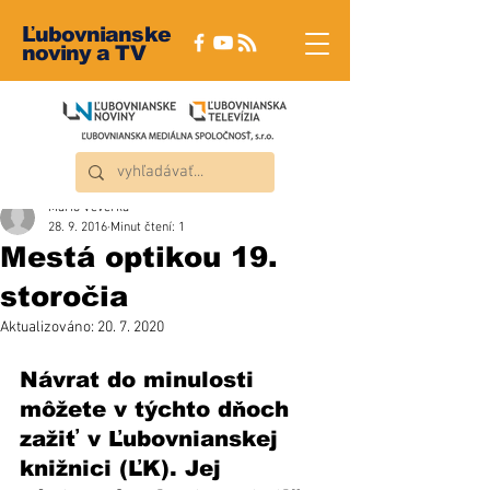
Ľubovnianske
noviny a TV
Mário Veverka
28. 9. 2016
Minut čtení: 1
Mestá optikou 19.
storočia
Aktualizováno:
20. 7. 2020
Návrat do minulosti 
môžete v týchto dňoch 
zažiť v Ľubovnianskej 
knižnici (ĽK). Jej 