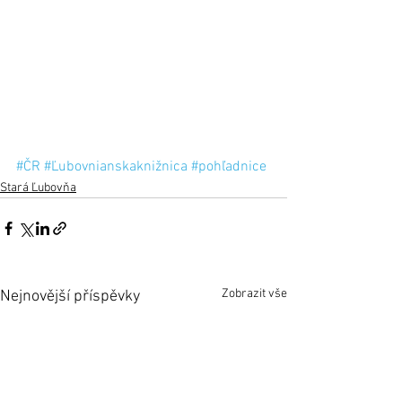
#ČR
#Ľubovnianskaknižnica
#pohľadnice
Stará Ľubovňa
Zobrazit vše
Nejnovější příspěvky