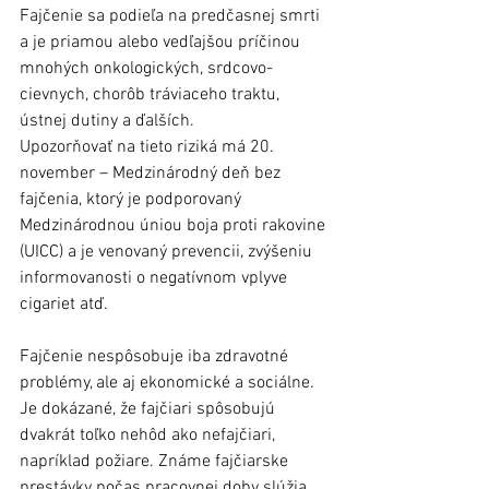
Fajčenie sa podieľa na predčasnej smrti 
a je priamou alebo vedľajšou príčinou 
mnohých onkologických, srdcovo-
cievnych, chorôb tráviaceho traktu, 
ústnej dutiny a ďalších. 
Upozorňovať na tieto riziká má 20. 
november – Medzinárodný deň bez 
fajčenia, ktorý je podporovaný 
Medzinárodnou úniou boja proti rakovine 
(UICC) a je venovaný prevencii, zvýšeniu 
informovanosti o negatívnom vplyve 
cigariet atď. 
Fajčenie nespôsobuje iba zdravotné 
problémy, ale aj ekonomické a sociálne. 
Je dokázané, že fajčiari spôsobujú 
dvakrát toľko nehôd ako nefajčiari, 
napríklad požiare. Známe fajčiarske 
prestávky počas pracovnej doby slúžia 