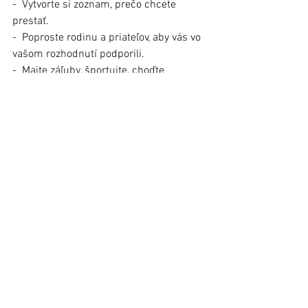
- Vytvorte si zoznam, prečo chcete 
prestať. 
- Poproste rodinu a priateľov, aby vás vo 
vašom rozhodnutí podporili.
- Majte záľuby, športujte, choďte 
na prechádzky = zamestnajte sa, aby ste 
nemali nutkanie si 
    zapáliť. 
- Pozor na „náhradné závislosti“ – 
vymeniť cigaretu za sladkosti či alkohol 
nie je vždy dobré 
    riešenie.
- Ak to nezvládate sami, nebojte sa 
vyhľadať pomoc odborníkov, napríklad aj 
v poradniach 
    na odvykanie od fajčenia. V každom 
kraji je ich niekoľko. Ich zoznam nájdete 
na www.uvzsr.sk.