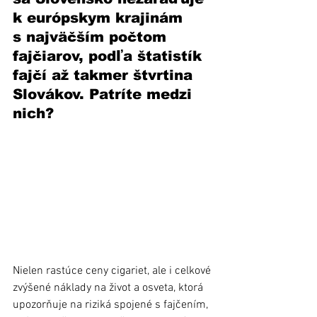
k európskym krajinám 
s najväčším počtom 
fajčiarov, podľa štatistík 
fajčí až takmer štvrtina 
Slovákov. Patríte medzi 
nich?
Nielen rastúce ceny cigariet, ale i celkové 
zvýšené náklady na život a osveta, ktorá 
upozorňuje na riziká spojené s fajčením, 