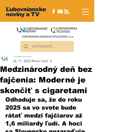
Ľubovnianske
noviny a TV
Redakcia ĽN
26. 11. 2022
Minut čtení: 3
Medzinárodný deň bez
fajčenia: Moderné je
skončiť s cigaretami
Odhaduje sa, že do roku 
2025 sa vo svete bude 
rátať medzi fajčiarov až 
1,6 miliardy ľudí. A hoci 
sa Slovensko nezaraďuje 