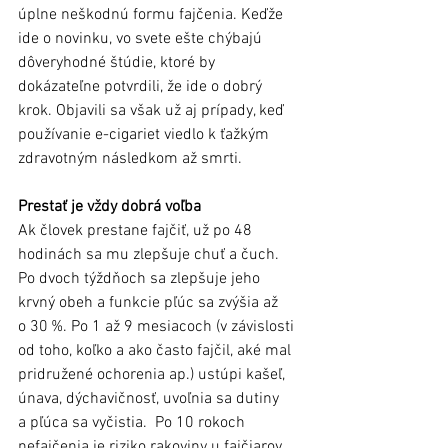
úplne neškodnú formu fajčenia. Keďže 
ide o novinku, vo svete ešte chýbajú 
dôveryhodné štúdie, ktoré by 
dokázateľne potvrdili, že ide o dobrý 
krok. Objavili sa však už aj prípady, keď 
používanie e-cigariet viedlo k ťažkým 
zdravotným následkom až smrti.
Prestať je vždy dobrá voľba
Ak človek prestane fajčiť, už po 48 
hodinách sa mu zlepšuje chuť a čuch. 
Po dvoch týždňoch sa zlepšuje jeho 
krvný obeh a funkcie pľúc sa zvýšia až 
o 30 %. Po 1 až 9 mesiacoch (v závislosti 
od toho, koľko a ako často fajčil, aké mal 
pridružené ochorenia ap.) ustúpi kašeľ, 
únava, dýchavičnosť, uvoľnia sa dutiny 
a pľúca sa vyčistia.  Po 10 rokoch 
nefajčenia je riziko rakoviny u fajčiarov 