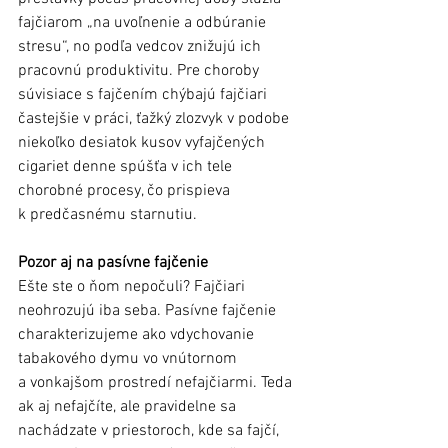
fajčiarom „na uvoľnenie a odbúranie 
stresu“, no podľa vedcov znižujú ich 
pracovnú produktivitu. Pre choroby 
súvisiace s fajčením chýbajú fajčiari 
častejšie v práci, ťažký zlozvyk v podobe 
niekoľko desiatok kusov vyfajčených 
cigariet denne spúšťa v ich tele 
chorobné procesy, čo prispieva 
k predčasnému starnutiu. 
Pozor aj na pasívne fajčenie
Ešte ste o ňom nepočuli? Fajčiari 
neohrozujú iba seba. Pasívne fajčenie 
charakterizujeme ako vdychovanie 
tabakového dymu vo vnútornom 
a vonkajšom prostredí nefajčiarmi. Teda 
ak aj nefajčíte, ale pravidelne sa 
nachádzate v priestoroch, kde sa fajčí, 