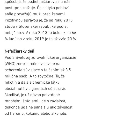
spôsobili, že podiel fajčiarov sa u nás 
postupne znižuje. Čo sa týka pohlaví, 
stále prevažujú muži pred ženami. 
Pozitívnou správou je, že od roku 2013 
stúpa v Slovenskej republike podiel 
nefajčiarov. V roku 2013 to bolo okolo 66 
% ľudí, no v roku 2019 je to až vyše 70 %.
Nefajčiarsky deň
Podľa Svetovej zdravotníckej organizácie 
(WHO) zomrie ročne vo svete na 
ochorenia súvisiace s fajčením až 3,5 
milióna osôb. A to zbytočne. To, že 
nikotín a ďalšie chemické látky 
obsiahnuté v cigaretách sú zdraviu 
škodlivé, je už dávno potvrdené 
mnohými štúdiami. Ide o závislosť, 
dokonca údajne silnejšiu ako závislosť 
od heroínu, kokaínu alebo alkoholu. 