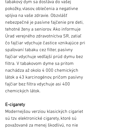
tabakový dym sa dostáva do vašej 
pokožky, vlasov, oblečenia a negatívne 
vplýva na vaše zdravie. Obzvlášť 
nebezpečné je pasívne fajčenie pre deti, 
tehotné ženy a seniorov. Ako informuje 
Úrad verejného zdravotníctva SR, zatiaľ 
čo fajčiar vdychuje častice vznikajúce pri 
spaľovaní tabaku cez filter, pasívny 
fajčiar vdychuje vedľajší prúd dymu bez 
filtra. V tabakovom dyme sa pritom 
nachádza až okolo 4 000 chemických 
látok a 43 karcinogénov, pričom pasívny 
fajčiar bez filtra vdychuje asi 400 
chemických látok.
E-cigarety
Modernejšou verziou klasických cigariet 
sú tzv. elektronické cigarety, ktoré sú 
považované za menej škodlivú, no nie 