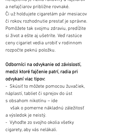
a nefajčiarov približne rovnaké.
Či už holdujete cigaretám pár mesiacov 
či rokov, rozhodnutie prestať je správne. 
Pomôžete tak svojmu zdraviu, predĺžite 
si život a ešte aj ušetríte. Veď rastúce 
ceny cigariet vedia urobiť v rodinnom 
rozpočte peknú položku. 
Odborníci na odvykanie od závislostí, 
medzi ktoré fajčenie patrí, radia pri 
odvykaní viac tipov: 
- Skúsiť to môžete pomocou žuvačiek, 
náplastí, tabliet či sprejov do úst 
s obsahom nikotínu – ide
    však o pomerne nákladnú záležitosť 
a výsledok je neistý.
- Vyhoďte zo svojho okolia všetky 
cigarety, aby vás nelákali.