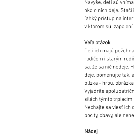
Navyše, deti sú vnímav
okolo nich deje. Stač
ľahký prístup na inter
v ktorom sú  zapojení i
Veľa otázok 
Deti ich majú požehna
rodičom i starým rodi
sa, že sa nič nedeje.
deje, pomenujte tak, 
blízka - hrou, obrázka
Vyjadrite spolupatričn
silách týmto trpiacim 
Nechajte sa viesť ich
pocity, obavy, ale nen
Nádej