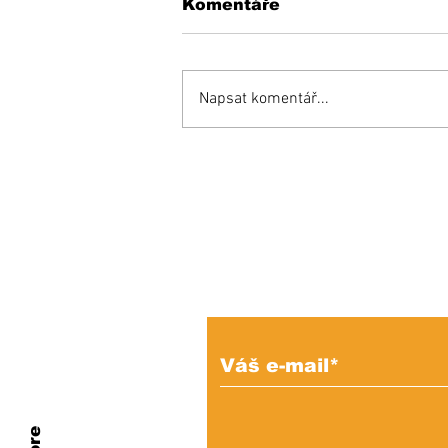
Komentáře
Napsat komentář...
Naši starí rodičia vedeli
- ako zbaviť sliepky v
horúcich dňoch
parazitov
Prihláste sa na od
e-mailových správ