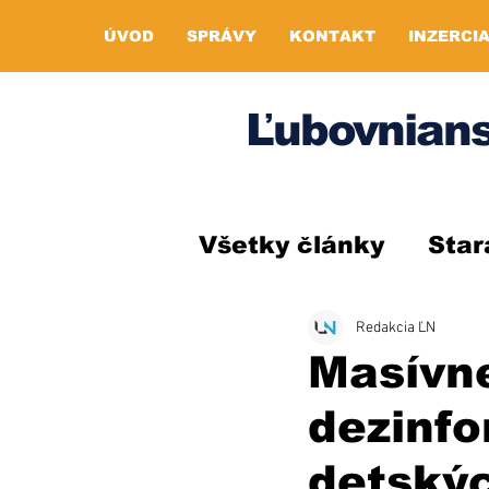
ÚVOD
SPRÁVY
KONTAKT
INZERCI
Ľubovnians
Všetky články
Star
Redakcia ĽN
Masívne
dezinfo
detský