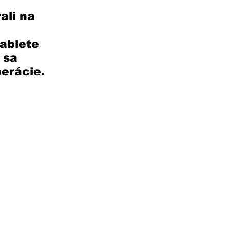
ali na 
ablete 
 sa 
erácie. 