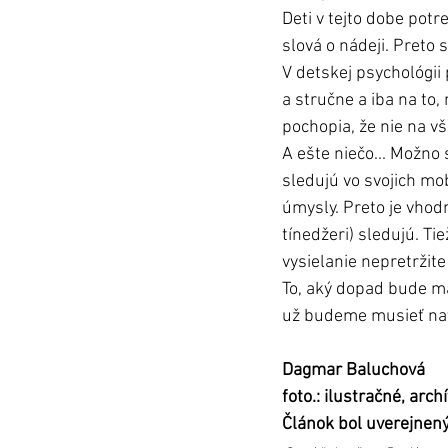
Deti v tejto dobe pot
slová o nádeji. Preto 
V detskej psychológii
a stručne a iba na to,
pochopia, že nie na v
A ešte niečo... Možno 
sledujú vo svojich mob
úmysly. Preto je vhod
tínedžeri) sledujú. Ti
vysielanie nepretržite
To, aký dopad bude mať
už budeme musieť nav
Dagmar Baluchová
foto.: ilustračné, arc
Článok bol uverejnen