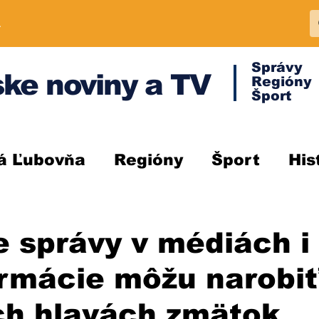
A
Správy
ke noviny a TV
Regióny
Šport
á Ľubovňa
Regióny
Šport
His
 správy v médiách i
rmácie môžu narobiť
ch hlavách zmätok