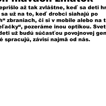
prišlo až tak zvláštne, keď sa deti hr
 sa už na to, keď drobci siahajú po 
“ zbraniach, či si v mobile alebo na t
ieľačky“, pozeráme inou optikou. Svet
deti už budú súčasťou povojnovej gen
lé spracujú, závisí najmä od nás.