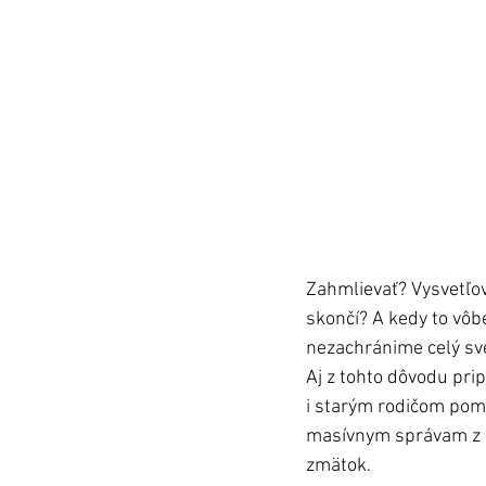
Zahmlievať? Vysvetľov
skončí? A kedy to vôbe
nezachránime celý sve
Aj z tohto dôvodu pri
i starým rodičom pomô
masívnym správam z mé
zmätok. 