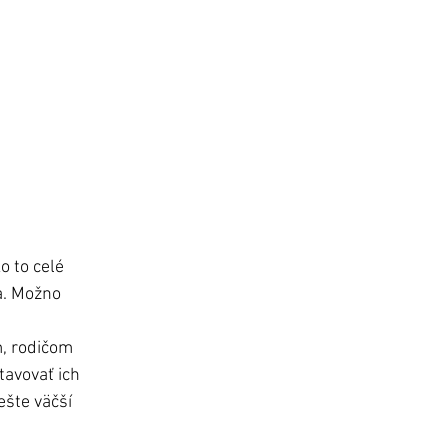
 to celé 
a. Možno 
m, rodičom 
avovať ich 
šte väčší 