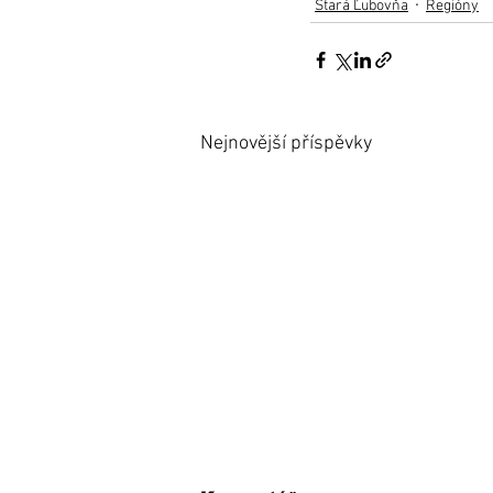
Stará Ľubovňa
Regióny
Nejnovější příspěvky