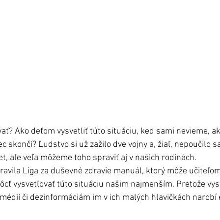
ať? Ako deťom vysvetliť túto situáciu, keď sami nevieme, ako
c skončí? Ľudstvo si už zažilo dve vojny a, žiaľ, nepoučilo s
t, ale veľa môžeme toho spraviť aj v našich rodinách.
pravila Liga za duševné zdravie manuál, ktorý môže učiteľo
cť vysvetľovať túto situáciu našim najmenším. Pretože vyst
dií či dezinformáciám im v ich malých hlavičkách narobí e