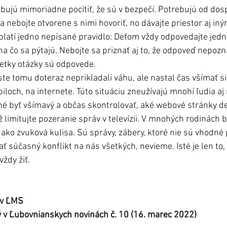
rebujú mimoriadne pocítiť, že sú v bezpečí. Potrebujú od dos
sa nebojte otvorene s nimi hovoriť, no dávajte priestor aj i
 platí jedno nepísané pravidlo: Deťom vždy odpovedajte jed
 na čo sa pýtajú. Nebojte sa priznať aj to, že odpoveď nepozná
šetky otázky sú odpovede.
ste tomu doteraz neprikladali váhu, ale nastal čas všímať si,
iloch, na internete. Túto situáciu zneužívajú mnohí ľudia aj
né byť všímavý a občas skontrolovať, aké webové stránky de
ež limitujte pozeranie správ v televízii. V mnohých rodinách b
 ako zvuková kulisa. Sú správy, zábery, ktoré nie sú vhodné p
 súčasný konflikt na nás všetkých, nevieme. Isté je len to, 
ždy žiť.
hív ĽMS
ý v Ľubovnianskych novinách č. 10 (16. marec 2022)