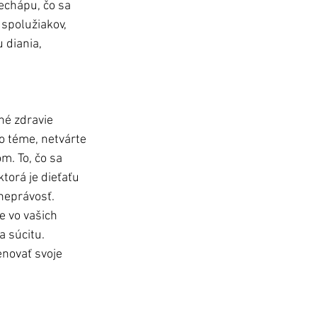
nechápu, čo sa 
spolužiakov, 
 diania, 
né zdravie 
o téme, netvárte 
m. To, čo sa 
torá je dieťaťu 
 neprávosť. 
e vo vašich 
 súcitu. 
novať svoje 