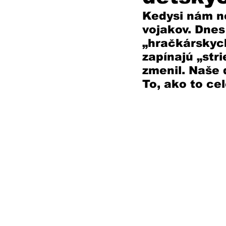
Kedysi nám ne
vojakov. Dnes
„hračkárskych
zapínajú „str
zmenil. Naše 
To, ako to ce