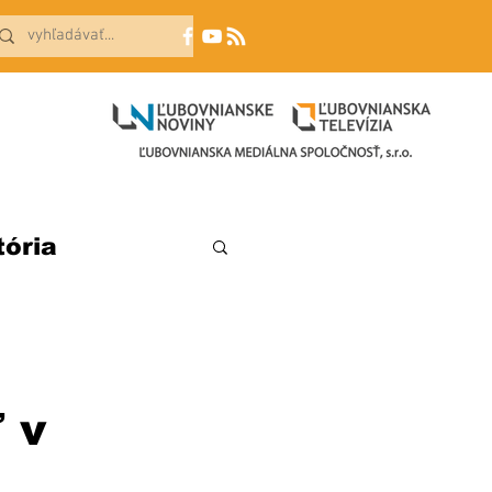
tória
 v