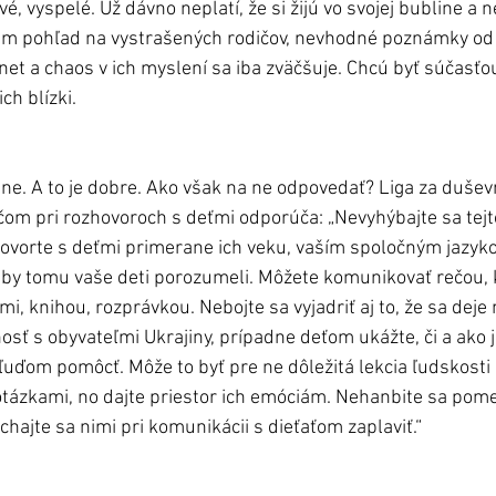
é, vyspelé. Už dávno neplatí, že si žijú vo svojej bubline a 
í im pohľad na vystrašených rodičov, nevhodné poznámky od 
net a chaos v ich myslení sa iba zväčšuje. Chcú byť súčasťou
ch blízki. 
ne. A to je dobre. Ako však na ne odpovedať? Liga za dušev
čom pri rozhovoroch s deťmi odporúča: „Nevyhýbajte sa tejt
 Hovorte s deťmi primerane ich veku, vaším spoločným jazyko
aby tomu vaše deti porozumeli. Môžete komunikovať rečou, k
mi, knihou, rozprávkou. Nebojte sa vyjadriť aj to, že sa deje
osť s obyvateľmi Ukrajiny, prípadne deťom ukážte, či a ako j
ľuďom pomôcť. Môže to byť pre ne dôležitá lekcia ľudskosti a
 otázkami, no dajte priestor ich emóciám. Nehanbite sa pome
echajte sa nimi pri komunikácii s dieťaťom zaplaviť.“