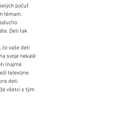
pelých počuť 
ným témam. 
noducho 
te. Deti tak 
 čo vaše deti 
 na svoje nekalé 
ti (najmä 
eží televízne 
re deti. 
že všetci s tým 