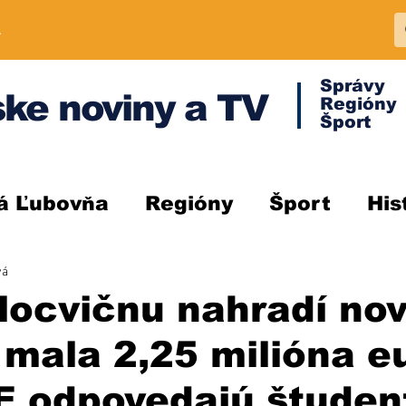
A
Správy
ke noviny a TV
Regióny
Šport
á Ľubovňa
Regióny
Šport
His
vá
locvičnu nahradí nov
 mala 2,25 milióna eu
 odpovedajú študen