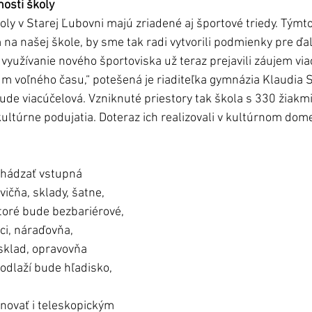
osti školy
oly v Starej Ľubovni majú zriadené aj športové triedy. Týmto
a našej škole, by sme tak radi vytvorili podmienky pre ďalš
 využívanie nového športoviska už teraz prejavili záujem via
um voľného času,“ potešená je riaditeľka gymnázia Klaudia S
bude viacúčelová. Vzniknuté priestory tak škola s 330 žiakm
kultúrne podujatia. Doteraz ich realizovali v kultúrnom dome
hádzať vstupná 
vičňa, sklady, šatne, 
toré bude bezbariérové, 
i, náraďovňa, 
sklad, opravovňa 
dlaží bude hľadisko, 
novať i teleskopickým 