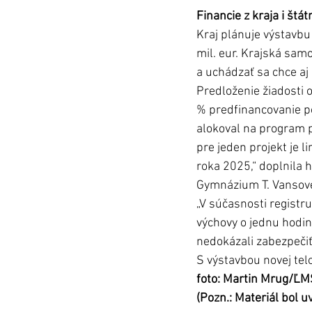
Financie z kraja i štá
Kraj plánuje výstavbu 
mil. eur. Krajská samo
a uchádzať sa chce aj 
Predloženie žiadosti 
% predfinancovanie po
alokoval na program p
pre jeden projekt je 
roka 2025,“ doplnila 
Gymnázium T. Vansovej
„V súčasnosti registr
výchovy o jednu hodin
nedokázali zabezpečiť
S výstavbou novej tel
foto: Martin Mrug/ĽM
(Pozn.: Materiál bol 