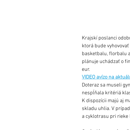
Krajskí poslanci odob
ktorá bude vyhovovať 
basketbalu, florbalu 
plánuje uchádzať o fi
eur.
VIDEO avízo na aktuá
Doteraz sa museli gym
nespĺňala kritériá klas
K dispozícii majú aj 
skladu uhlia. V prípad
a cyklotrasu pri rieke