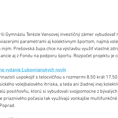
rili Gymnáziu Terézie Vansovej investičný zámer vybudovať n
viacerými parametrami aj kolektívnym športom, najmä volej
a iným. Prešovská župa chce na výstavbu využiť vlastné zdro
nancie aj z Fondu na podporu športu. Rozpočet projektu je ce
lne vydanie Ľubovnianskych novín
nazisti uspokojiť s telocvičňou s rozmermi 8,50 krát 17,50 
ického volejbalového ihriska, a teda ani žiadnej inej kolektív
malú posilňovňu, ktorú si vybudovali svojpomocne z bývalých
e priaznivého počasia tak využívajú vonkajšie multifunkčné 
 Poprad.