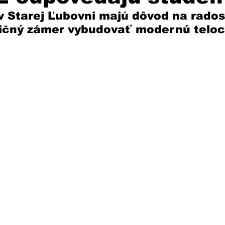
 Starej Ľubovni majú dôvod na radosť
tičný zámer vybudovať modernú teloc