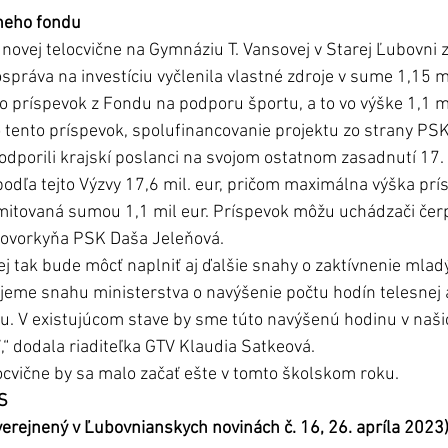
tneho fondu
novej telocvične na Gymnáziu T. Vansovej v Starej Ľubovni z
správa na investíciu vyčlenila vlastné zdroje v sume 1,15 mi
o príspevok z Fondu na podporu športu, a to vo výške 1,1 mil
o tento príspevok, spolufinancovanie projektu zo strany PSK,
dporili krajskí poslanci na svojom ostatnom zasadnutí 17. 
odľa tejto Výzvy 17,6 mil. eur, pričom maximálna výška prí
limitovaná sumou 1,1 mil eur. Príspevok môžu uchádzači čer
hovorkyňa PSK Daša Jeleňová. 
 tak bude môcť naplniť aj ďalšie snahy o zaktívnenie mladý
ujeme snahu ministerstva o navýšenie počtu hodín telesnej 
u. V existujúcom stave by sme túto navýšenú hodinu v naši
,“ dodala riaditeľka GTV Klaudia Satkeová. 
ocvične by sa malo začať ešte v tomto školskom roku. 
S
uverejnený v Ľubovnianskych novinách č. 16, 26. apríla 2023