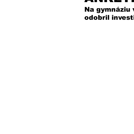
Na gymnáziu v
odobril inves