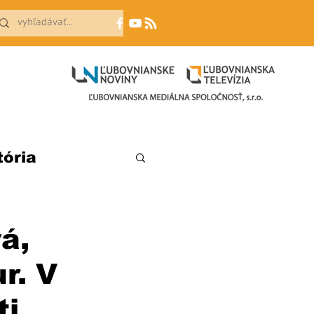
tória
á,
r. V
ti