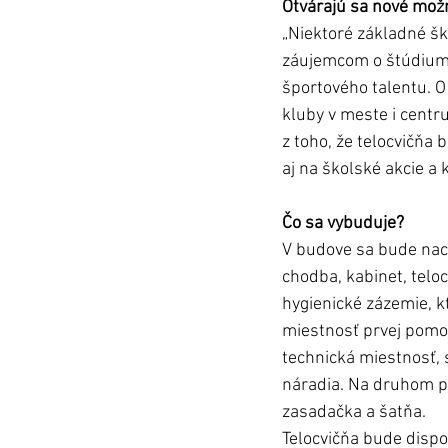
Otvárajú sa nové možn
„Niektoré základné šk
záujemcom o štúdium n
športového talentu. O
kluby v meste i centr
z toho, že telocvičňa 
aj na školské akcie a 
Čo sa vybuduje?
V budove sa bude nac
chodba, kabinet, teloc
hygienické zázemie, k
miestnosť prvej pomoc
technická miestnosť, 
náradia. Na druhom po
zasadačka a šatňa.
Telocvičňa bude dispo