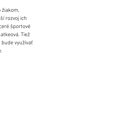
 žiakom, 
í rozvoj ich 
ceré športové 
atkeová. Tiež 
i bude využívať 
. 