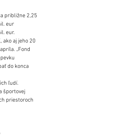
a približne 2,25 
l. eur  
. eur. 
 ako aj jeho 20 
apríla. „Fond 
spevku 
pať do konca 
ch ľudí. 
a športovej 
ch priestoroch 
)