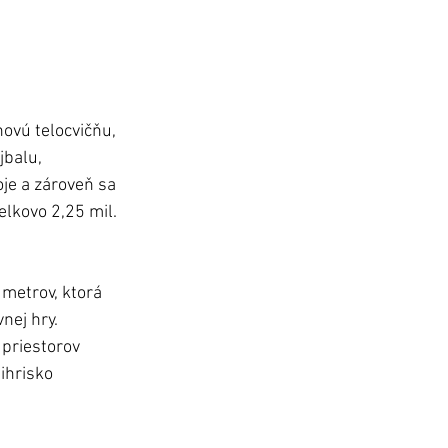
ovú telocvičňu, 
balu, 
je a zároveň sa 
lkovo 2,25 mil. 
metrov, ktorá 
nej hry. 
 priestorov 
ihrisko 