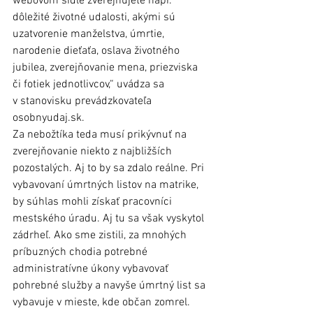
webovom sídle zverejňujete napr. 
dôležité životné udalosti, akými sú 
uzatvorenie manželstva, úmrtie, 
narodenie dieťaťa, oslava životného 
jubilea, zverejňovanie mena, priezviska 
či fotiek jednotlivcov,“ uvádza sa 
v stanovisku prevádzkovateľa 
osobnyudaj.sk.
Za nebožtíka teda musí prikývnuť na 
zverejňovanie niekto z najbližších 
pozostalých. Aj to by sa zdalo reálne. Pri 
vybavovaní úmrtných listov na matrike, 
by súhlas mohli získať pracovníci 
mestského úradu. Aj tu sa však vyskytol 
zádrheľ. Ako sme zistili, za mnohých 
príbuzných chodia potrebné 
administratívne úkony vybavovať 
pohrebné služby a navyše úmrtný list sa 
vybavuje v mieste, kde občan zomrel. 