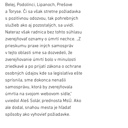
Belej, Podolínci, Lipanoch, Prešove 
a Toryse. Či sa však stretne požiadavka 
s pozitívnou odozvou, tak pohrebných 
služieb ako aj pozostalých, sa uvidí.
Nateraz však radnica bez tohto súhlasu 
zverejňovať oznamy o úmrtí nechce. „Z 
prieskumu praxe iných samospráv 
v tejto oblasti sme sa dozvedeli, že 
zverejňovanie úmrtí bolo v minulosti 
zriedkavé a po prijatí zákona o ochrane 
osobných údajov, kde sa legislatíva ešte 
sprísnila, sme dokonca nenašli 
samosprávu, ktorá by zverejňovala 
úmrtia na svojom webovom sídle,“ 
uviedol Aleš Solár, prednosta MsÚ. Ako 
ale dodal, snahou mesta je hľadať 
spôsoby ako vyhovieť požiadavke.