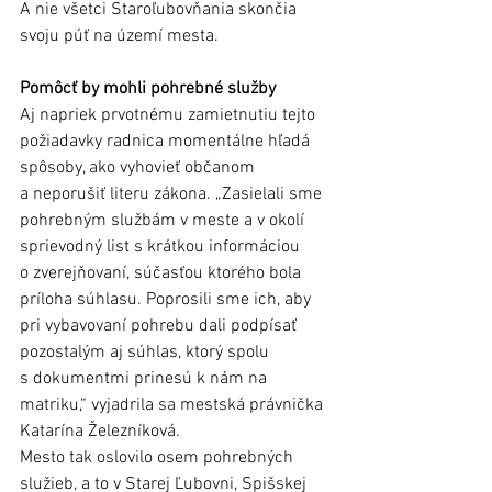
A nie všetci Staroľubovňania skončia 
svoju púť na území mesta.
Pomôcť by mohli pohrebné služby
Aj napriek prvotnému zamietnutiu tejto 
požiadavky radnica momentálne hľadá 
spôsoby, ako vyhovieť občanom 
a neporušiť literu zákona. „Zasielali sme 
pohrebným službám v meste a v okolí 
sprievodný list s krátkou informáciou 
o zverejňovaní, súčasťou ktorého bola 
príloha súhlasu. Poprosili sme ich, aby 
pri vybavovaní pohrebu dali podpísať 
pozostalým aj súhlas, ktorý spolu 
s dokumentmi prinesú k nám na 
matriku,“ vyjadrila sa mestská právnička 
Katarína Železníková.
Mesto tak oslovilo osem pohrebných 
služieb, a to v Starej Ľubovni, Spišskej 