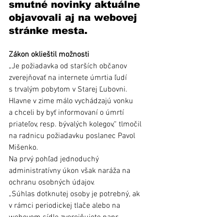
smutné novinky aktuálne 
objavovali aj na webovej 
stránke mesta.
Zákon oklieštil možnosti
„Je požiadavka od starších občanov 
zverejňovať na internete úmrtia ľudí 
s trvalým pobytom v Starej Ľubovni. 
Hlavne v zime málo vychádzajú vonku 
a chceli by byť informovaní o úmrtí 
priateľov, resp. bývalých kolegov,“ tlmočil 
na radnicu požiadavku poslanec Pavol 
Mišenko.
Na prvý pohľad jednoduchý 
administratívny úkon však naráža na 
ochranu osobných údajov.
„Súhlas dotknutej osoby je potrebný, ak 
v rámci periodickej tlače alebo na 