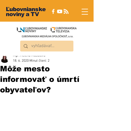
Ľubovnianske
noviny a TV
Mgr. Helena Musalová
18. 6. 2020
Minut čtení: 2
Môže mesto
informovať o úmrtí
obyvateľov?