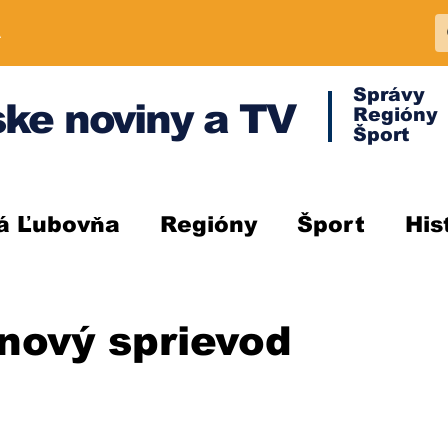
A
Správy
ke noviny a TV
Regióny
Šport
á Ľubovňa
Regióny
Šport
His
nový sprievod