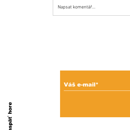
Napsat komentář...
Inšpiratívny príbeh:
Miňo súťaží aj proti
zdravým a bojuje o
miesto v reprezentácii!
Prihláste sa na od
e-mailových správ
Naspäť hore