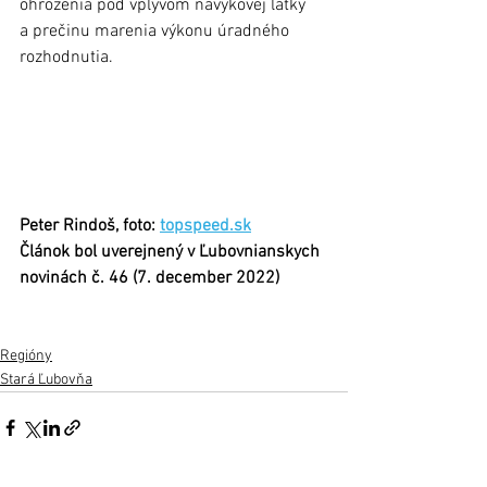
ohrozenia pod vplyvom návykovej látky 
a prečinu marenia výkonu úradného 
rozhodnutia. 
Peter Rindoš, foto: 
topspeed.sk
Článok bol uverejnený v Ľubovnianskych 
novinách č. 46 (7. december 2022)
Regióny
Stará Ľubovňa