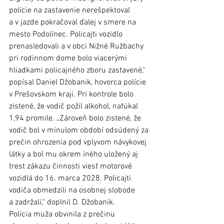
polície na zastavenie nerešpektoval 
a v jazde pokračoval ďalej v smere na 
mesto Podolínec. Policajti vozidlo 
prenasledovali a v obci Nižné Ružbachy 
pri rodinnom dome bolo viacerými 
hliadkami policajného zboru zastavené,“ 
popísal Daniel Džobanik, hovorca polície 
v Prešovskom kraji. Pri kontrole bolo 
zistené, že vodič požil alkohol, nafúkal 
1,94 promile. „Zároveň bolo zistené, že 
vodič bol v minulom období odsúdený za 
prečin ohrozenia pod vplyvom návykovej 
látky a bol mu okrem iného uložený aj 
trest zákazu činnosti viesť motorové 
vozidlá do 16. marca 2028. Policajti 
vodiča obmedzili na osobnej slobode 
a zadržali,“ doplnil D. Džobanik. 
Polícia muža obvinila z prečinu 