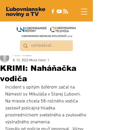
Ľubovnianske
noviny a TV
Peter Rindoš
8. 12. 2022
Minut čtení: 1
KRIMI: Naháňačka
vodiča
Incident s opitým šoférom začal na 
Námestí sv. Mikuláša v Starej Ľubovni. 
Na mieste chcela 58-ročného vodiča 
zastaviť policajná hliadka 
prostredníctvom svetelného a zvukového 
výstražného znamenia. 
Signály od polície muž ignoroval. „Výzvy 