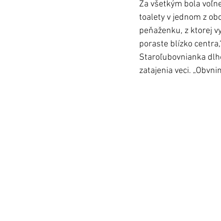
Za všetkým bola voľne
toalety v jednom z ob
peňaženku, z ktorej vy
poraste blízko centra,“
Staroľubovnianka dlho n