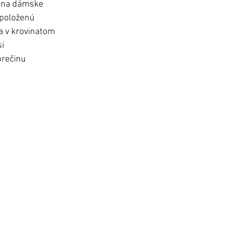
a na dámske 
 položenú 
la v krovinatom 
i 
prečinu 