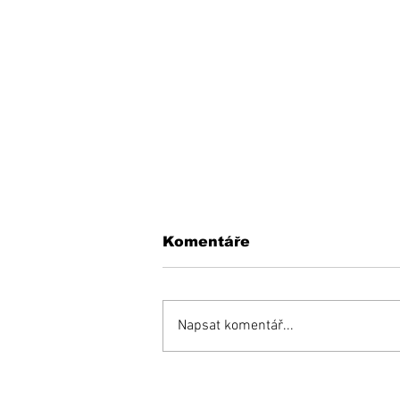
Komentáře
Napsat komentář...
KEDYSI a DNES: V
podhradí fungovala