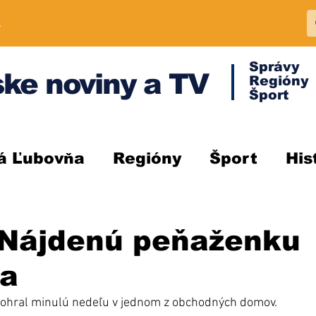
A
Správy
ke noviny a TV
Regióny
Šport
á Ľubovňa
Regióny
Šport
His
 Nájdenú peňaženku
la
dohral minulú nedeľu v jednom z obchodných domov. 