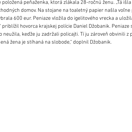
 položená peňaženka, ktorá zlákala 28-ročnú ženu. „Tá išl
chodných domov. Na stojane na toaletný papier našla voľne
brala 600 eur. Peniaze vložila do igelitového vrecka a uloži
 priblížil hovorca krajskej polície Daniel Džobanik. Peniaze s
eužila, keďže ju zadržali policajti. Tí ju zároveň obvinili z 
zatajenia veci. „Obvninená žena je stíhaná na slobode,“ doplnil Džobanik.	