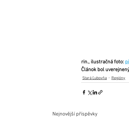
rin., ilustračná foto: 
p
Článok bol uverejnen
Stará Ľubovňa
Regióny
Nejnovější příspěvky