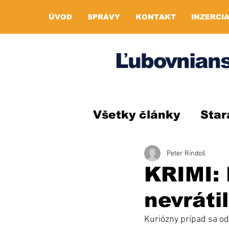
ÚVOD
SPRÁVY
KONTAKT
INZERCI
Ľubovnians
Všetky články
Star
Peter Rindoš
KRIMI:
nevráti
Kuriózny prípad sa o