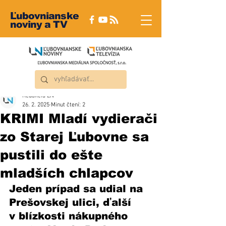
Ľubovnianske
noviny a TV
Redakcia ĽN
26. 2. 2025
Minut čtení: 2
KRIMI Mladí vydierači
zo Starej Ľubovne sa
pustili do ešte
mladších chlapcov
Jeden prípad sa udial na 
Prešovskej ulici, ďalší 
v blízkosti nákupného 