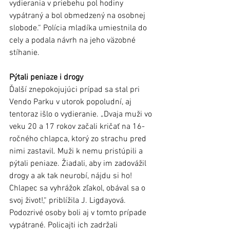
vydierania v priebehu pol hodiny  
vypátraný a bol obmedzený na osobnej 
slobode.“ Polícia mladíka umiestnila do 
cely a podala návrh na jeho väzobné 
stíhanie.
Pýtali peniaze i drogy
Ďalší znepokojujúci prípad sa stal pri 
Vendo Parku v utorok popoludní, aj 
tentoraz išlo o vydieranie. „Dvaja muži vo 
veku 20 a 17 rokov začali kričať na 16-
ročného chlapca, ktorý zo strachu pred 
nimi zastavil. Muži k nemu pristúpili a 
pýtali peniaze. Žiadali, aby im zadovážil 
drogy a ak tak neurobí, nájdu si ho! 
Chlapec sa vyhrážok zľakol, obával sa o 
svoj život!,“ priblížila J. Ligdayová.
Podozrivé osoby boli aj v tomto prípade 
vypátrané. Policajti ich zadržali 