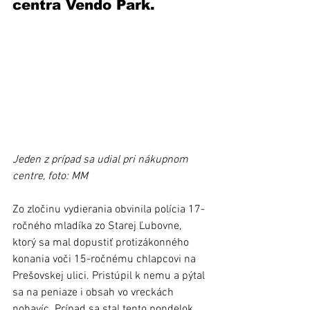
centra Vendo Park.
Jeden z prípad sa udial pri nákupnom 
centre, foto: MM
Zo zločinu vydierania obvinila polícia 17-
ročného mladíka zo Starej Ľubovne, 
ktorý sa mal dopustiť protizákonného 
konania voči 15-ročnému chlapcovi na 
Prešovskej ulici. Pristúpil k nemu a pýtal 
sa na peniaze i obsah vo vreckách 
nohavíc. Prípad sa stal tento pondelok. 