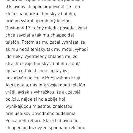
„Oslovený chlapec odpovedal, že  má 
kľúče, nabíjačku i tenisky v batohu, 
pričom vybral aj mobilný telefón. 
Obvinený 17-ročný mladík povedal, že si 
chce zavolať a tak mu chlapec dal 
telefón. Potom sa mu začal vyhrážať, že 
ak mu nedá tenisky, tak mu mobil vyhodí 
 do rieky. Vystrašený chlapec mu zo 
strachu svoje tenisky z batohu a dal,“ 
opísala udalosť Jana Ligdayová, 
hovorkyňa polície v Prešovskom kraji. 
Ako dodala, násilník svojej obeti telefón 
vrátil, avšak s vyhrážkou, že ak zavolá 
políciu, nájde si ho a zbije ho! 
„Vynikajúcou miestnou znalosťou 
príslušníkov Obvodného oddelenia 
Policajného zboru Stará Ľubovňa bol 
chlapec podozrivý zo spáchania zločinu 