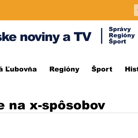
A
Správy
ke noviny a TV
Regióny
Šport
á Ľubovňa
Regióny
Šport
His
e na x-spôsobov