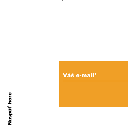
Opäť si budeme do
mestského parlamentu
voliť maximálne možný
počet poslancov
Prihláste sa na od
e-mailových správ
Naspäť hore
Ochrana os