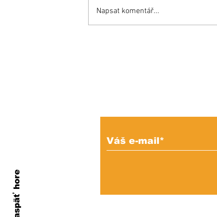
Napsat komentář...
Inšpiratívny príbeh:
Miňo súťaží aj proti
zdravým a bojuje o
miesto v reprezentácii!
Prihláste sa na od
e-mailových správ
Naspäť hore