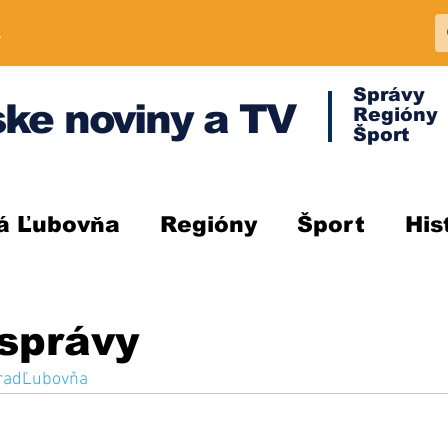
A
Správy
ke noviny a TV
Regióny
Šport
á Ľubovňa
Regióny
Šport
His
správy
radĽubovňa