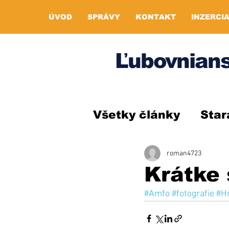
ÚVOD
SPRÁVY
KONTAKT
INZERCI
Ľubovnians
Všetky články
Star
roman4723
Krátke 
#Amfo
#fotografie
#H