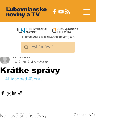
Ľubovnianske
noviny a TV
roman4723
16. 9. 2017
Minut čtení: 1
Krátke správy
#Bioodpad
#Gorali
Zobrazit vše
Nejnovější příspěvky