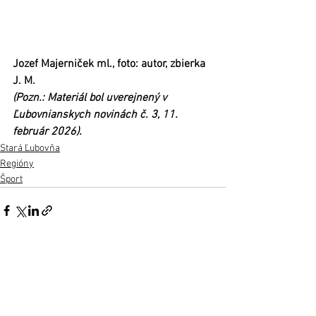
Jozef Majerniček ml., foto: autor, zbierka 
J. M.
(Pozn.: Materiál bol uverejnený v 
Ľubovnianskych novinách č. 3, 11. 
február 2026).
Stará Ľubovňa
Regióny
Šport
Zobrazit vše
Nejnovější příspěvky