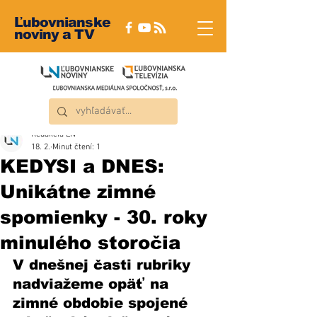
Ľubovnianske
noviny a TV
Redakcia ĽN
18. 2.
Minut čtení: 1
KEDYSI a DNES:
Unikátne zimné
spomienky - 30. roky
minulého storočia
V dnešnej časti rubriky 
nadviažeme opäť na 
zimné obdobie spojené 