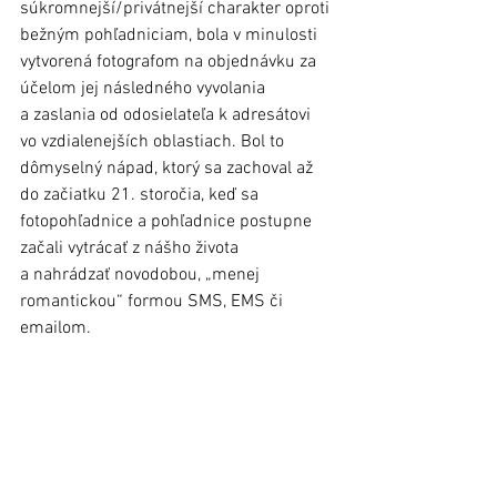
súkromnejší/privátnejší charakter oproti 
bežným pohľadniciam, bola v minulosti 
vytvorená fotografom na objednávku za 
účelom jej následného vyvolania 
a zaslania od odosielateľa k adresátovi 
vo vzdialenejších oblastiach. Bol to 
dômyselný nápad, ktorý sa zachoval až 
do začiatku 21. storočia, keď sa 
fotopohľadnice a pohľadnice postupne 
začali vytrácať z nášho života 
a nahrádzať novodobou, „menej 
romantickou“ formou SMS, EMS či 
emailom. 