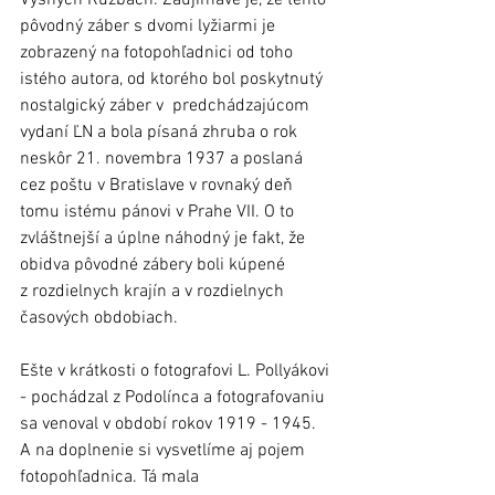
Vyšných Ružbách. Zaujímavé je, že tento 
pôvodný záber s dvomi lyžiarmi je 
zobrazený na fotopohľadnici od toho 
istého autora, od ktorého bol poskytnutý 
nostalgický záber v  predchádzajúcom 
vydaní ĽN a bola písaná zhruba o rok 
neskôr 21. novembra 1937 a poslaná 
cez poštu v Bratislave v rovnaký deň 
tomu istému pánovi v Prahe VII. O to 
zvláštnejší a úplne náhodný je fakt, že 
obidva pôvodné zábery boli kúpené 
z rozdielnych krajín a v rozdielnych 
časových obdobiach. 
Ešte v krátkosti o fotografovi L. Pollyákovi 
- pochádzal z Podolínca a fotografovaniu 
sa venoval v období rokov 1919 - 1945. 
A na doplnenie si vysvetlíme aj pojem 
fotopohľadnica. Tá mala 