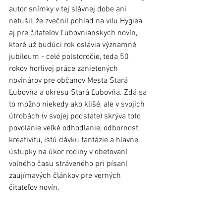
autor snímky v tej slávnej dobe ani 
netušil, že zvečnil pohľad na vilu Hygiea 
aj pre čitateľov Ľubovnianskych novín, 
ktoré už budúci rok oslávia významné 
jubileum - celé polstoročie, teda 50 
rokov horlivej práce zanietených 
novinárov pre občanov Mesta Stará 
Ľubovňa a okresu Stará Ľubovňa. Zdá sa 
to možno niekedy ako klišé, ale v svojich 
útrobách (v svojej podstate) skrýva toto 
povolanie veľké odhodlanie, odbornosť, 
kreativitu, istú dávku fantázie a hlavne 
ústupky na úkor rodiny v obetovaní 
voľného času stráveného pri písaní 
zaujímavých článkov pre verných 
čitateľov novín. 