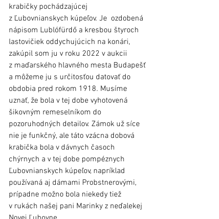
krabičky pochádzajúcej 
z Ľubovnianskych kúpeľov. Je  ozdobená 
nápisom Lublófürdő a kresbou štyroch 
lastovičiek oddychujúcich na konári, 
zakúpil som ju v roku 2022 v aukcii 
z maďarského hlavného mesta Budapešť 
a môžeme ju s určitosťou datovať do 
obdobia pred rokom 1918. Musíme 
uznať, že bola v tej dobe vyhotovená 
šikovným remeselníkom do 
pozoruhodných detailov. Zámok už síce 
nie je funkčný, ale táto vzácna dobová 
krabička bola v dávnych časoch 
chýrnych a v tej dobe pompéznych 
Ľubovnianskych kúpeľov, napríklad 
používaná aj dámami Probstnerovými, 
prípadne možno bola niekedy tiež 
v rukách našej pani Marinky z neďalekej 
Novej Ľubovne.