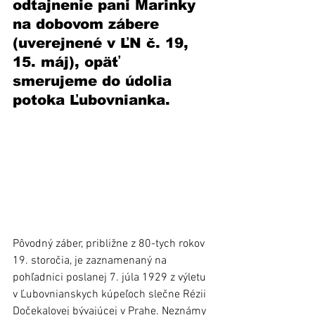
odtajnenie pani Marinky 
na dobovom zábere 
(uverejnené v ĽN č. 19, 
15. máj), opäť 
smerujeme do údolia 
potoka Ľubovnianka.
Pôvodný záber, približne z 80-tych rokov 
19. storočia, je zaznamenaný na 
pohľadnici poslanej 7. júla 1929 z výletu 
v Ľubovnianskych kúpeľoch slečne Rézii 
Dočekalovej bývajúcej v Prahe. Neznámy 