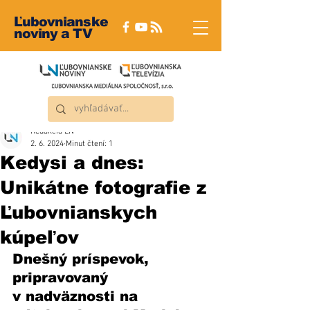
Ľubovnianske
noviny a TV
Redakcia ĽN
2. 6. 2024
Minut čtení: 1
Kedysi a dnes:
Unikátne fotografie z
Ľubovnianskych
kúpeľov
Dnešný príspevok, 
pripravovaný 
v nadväznosti na 