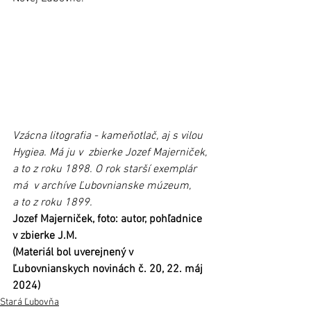
Vzácna litografia - kameňotlač, aj s vilou 
Hygiea. Má ju v  zbierke Jozef Majerniček, 
a to z roku 1898. O rok starší exemplár 
má  v archíve Ľubovnianske múzeum, 
a to z roku 1899.
Jozef Majerniček, foto: autor, pohľadnice 
v zbierke J.M.
(Materiál bol uverejnený v 
Ľubovnianskych novinách č. 20, 22. máj 
2024)
Stará Ľubovňa