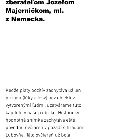
zberateľom Jozefom 
Majerničkom, ml.  
z Nemecka.
Keďže piaty pozitív zachytáva už len 
prírodu (lúky a lesy) bez objektov 
vytvorenými ľuďmi, uzatvárame túto 
kapitolu v našej rubrike. Historicky 
hodnotná snímka zachytáva ešte 
pôvodnú ovčiareň v pozadí s hradom 
Ľubovňa. Táto ovčiareň už bola 