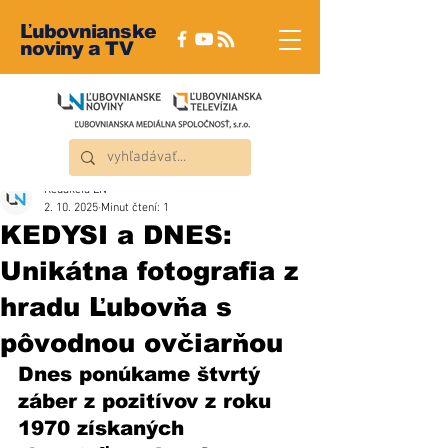
Ľubovnianske
noviny a TV
Redakcia ĽN
2. 10. 2025
Minut čtení: 1
KEDYSI a DNES:
Unikátna fotografia z
hradu Ľubovňa s
pôvodnou ovčiarňou
Dnes ponúkame štvrtý 
záber z pozitívov z roku 
1970 získaných 