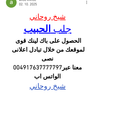
02. 10. 2025
شيخ روحاني
جلب 
الحبيب
الحصول على باك لينك قوى 
لموقعك من خلال تبادل اعلانى 
نصى
 معنا عبر004917637777797 
الواتس اب
شيخ روحاني
جلب 
الحبيب
Berlinintim
Berlin Intim
https://www.eljnoub.com/
https://hurenberlin.com/