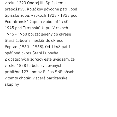
v roku 1293 Ondrej III. Spišskému 
prepošstvu. Kolačkov pôvodne patril pod 
Spišskú župu, v rokoch 1923 - 1928 pod 
Podtatranskú župu a v období 1940 - 
1945 pod Tatranskú župu. V rokoch 
1945 - 1960 bol začlenený do okresu 
Stará Ľubovňa, neskôr do okresu 
Poprad (1960 - 1968). Od 1968 patrí 
opäť pod okres Stará Ľubovňa.
Z dostupných zdrojov ešte uvádzam, že 
v roku 1828 tu bolo evidovaných 
približne 127 domov. Počas SNP pôsobili 
v tomto chotári viaceré partizánske 
skupiny. 