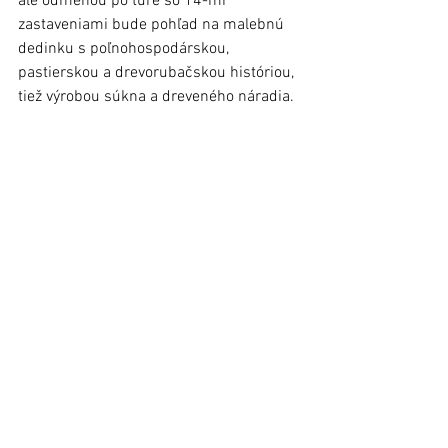
ale odmenou po túre so 14-mi 
zastaveniami bude pohľad na malebnú 
dedinku s poľnohospodárskou, 
pastierskou a drevorubačskou históriou, 
tiež výrobou súkna a dreveného náradia. 