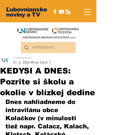
Ľubovnianske
noviny a TV
Redakcia ĽN
21. 6. 2024
Minut čtení: 1
KEDYSI A DNES:
Pozrite si školu a
okolie v blízkej dedine
Dnes nahliadneme do 
intravilánu obce 
Kolačkov (v minulosti 
tiež napr. Calacz, Kalach, 
Klotsch, Kolácskó, 