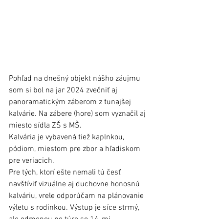
Pohľad na dnešný objekt nášho záujmu 
som si bol na jar 2024 zvečniť aj 
panoramatickým záberom z tunajšej 
kalvárie. Na zábere (hore) som vyznačil aj 
miesto sídla ZŠ s MŠ. 
Kalvária je vybavená tiež kaplnkou, 
pódiom, miestom pre zbor a hľadiskom 
pre veriacich. 
Pre tých, ktorí ešte nemali tú česť 
navštíviť vizuálne aj duchovne honosnú 
kalváriu, vrele odporúčam na plánovanie 
výletu s rodinkou. Výstup je síce strmý, 