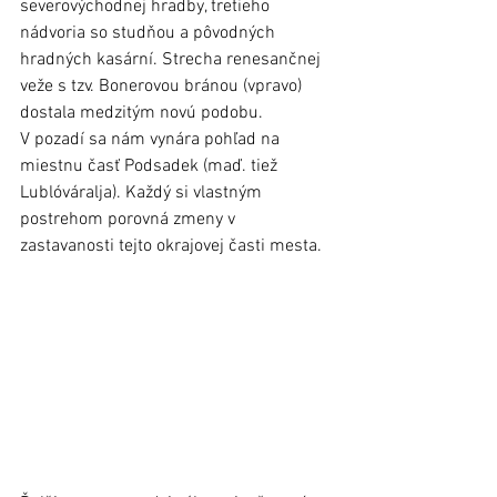
severovýchodnej hradby, tretieho 
nádvoria so studňou a pôvodných 
hradných kasární. Strecha renesančnej 
veže s tzv. Bonerovou bránou (vpravo) 
dostala medzitým novú podobu. 
V pozadí sa nám vynára pohľad na 
miestnu časť Podsadek (maď. tiež 
Lublóváralja). Každý si vlastným 
postrehom porovná zmeny v 
zastavanosti tejto okrajovej časti mesta. 