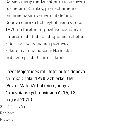
Ďalšie zmeny medzi zábermi s časovým 
rozdielom 55 rokov, prenecháme na 
bádanie našim verným čitateľom.
Dobová snímka bola vyhotovená v roku 
1970 na farebnom pozitíve neznámym 
autorom. Ide teda o odtajnenie tretieho 
záberu zo sady piatich pozitívov 
zakúpených na aukcii v Nemecku 
približne pred 10-timi rokmi.
Jozef Majerniček ml., foto: autor, dobová 
snímka z roku 1970 v zbierke J.M.
(Pozn.: Materiál bol uverejnený v 
Ľubovnianskych novinách č. 16, 13. 
august 2025).
Stará Ľubovňa
Regióny
História