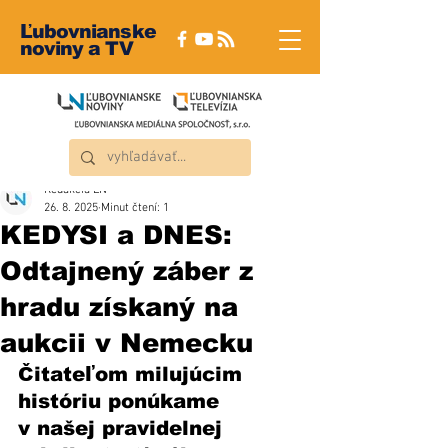
Ľubovnianske
noviny a TV
Redakcia ĽN
26. 8. 2025
Minut čtení: 1
KEDYSI a DNES:
Odtajnený záber z
hradu získaný na
aukcii v Nemecku
Čitateľom milujúcim 
históriu ponúkame 
v našej pravidelnej 