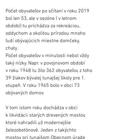
Počet obyvateľov po sčítaní v roku 2019 
bol len 53, ale v sezóne ( v letnom 
období) tu prichádza za rekreáciou, 
oddychom a okolitou prírodou mnoho 
ľudí obývajúcich miestne domčeky, 
chaty. 
Počet obyvateľov v minulosti nebol vždy 
taký nízky. Napr. v povojnovom období 
v roku 1948 tu žilo 362 obyvateľov, z toho 
39 žiakov bývalej tunajšej školy pre 1. 
stupeň. V roku 1965 bolo v obci 73 
obývaných domov. 
V tom istom roku dochádza v obci 
k likvidácii starých drevených mostov, 
ktoré nahradili už modernejšie 
železobetónové. Jeden z takýchto 
mostov pri tunajšom Obecnom úrade 