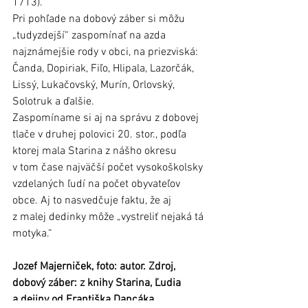
1713).
Pri pohľade na dobový záber si môžu 
„tudyzdejší“ zaspomínať na azda 
najznámejšie rody v obci, na priezviská: 
Čanda, Dopiriak, Fiľo, Hlipala, Lazorčák, 
Lissý, Lukačovský, Murín, Orlovský, 
Solotruk a ďalšie.
Zaspomíname si aj na správu z dobovej 
tlače v druhej polovici 20. stor., podľa 
ktorej mala Starina z nášho okresu 
v tom čase najväčší počet vysokoškolsky 
vzdelaných ľudí na počet obyvateľov 
obce. Aj to nasvedčuje faktu, že aj 
z malej dedinky môže „vystreliť nejaká tá 
motyka.“
Jozef Majerniček, foto: autor. Zdroj, 
dobový záber: z knihy Starina, Ľudia 
a dejiny od Františka Dancáka