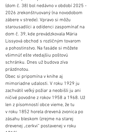
(dom č. 38) bol nedávno v období 2025 - 
2026 zrekonštruovaný (na novodobom 
zábere v strede). Vpravo si môžu 
starousadlíci a odídenci zaspomínať na 
dom č. 39, kde prevádzkovala Mária 
Lissyová obchod s rozličným tovarom 
a pohostinstvo. Na fasáde si môžete 
všimnúť ešte vtedajšiu poštovú 
schránku. Dnes už budova zíva 
prázdnotou.
Obec si pripomína v knihe aj 
mimoriadne udalosti. V roku 1929 ju 
zachvátil veľký požiar a neobišli ju ani 
ničivé povodne z rokov 1958 a 1968. Už 
len z písomností obce vieme, že tu 
v roku 1852 horela drevená zvonica po 
zásahu bleskom (zrejme na starej 
drevenej „cerkvi“ postavenej v roku 