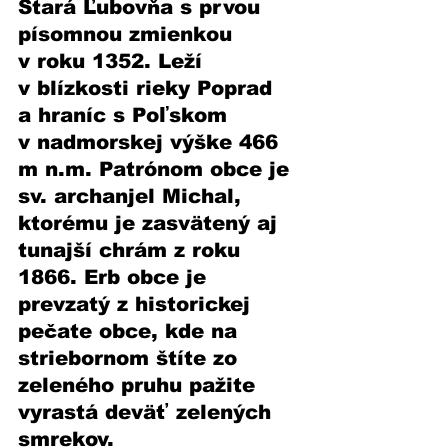
Stará Ľubovňa s prvou 
písomnou zmienkou 
v roku 1352. Leží 
v blízkosti rieky Poprad 
a hraníc s Poľskom 
v nadmorskej výške 466 
m n.m. Patrónom obce je 
sv. archanjel Michal, 
ktorému je zasvätený aj 
tunajší chrám z roku 
1866. Erb obce je 
prevzatý z historickej 
pečate obce, kde na 
striebornom štíte zo 
zeleného pruhu pažite 
vyrastá deväť zelených 
smrekov.  