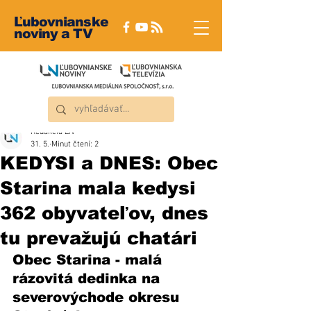
Ľubovnianske
noviny a TV
Redakcia ĽN
31. 5.
Minut čtení: 2
KEDYSI a DNES: Obec
Starina mala kedysi
362 obyvateľov, dnes
tu prevažujú chatári
Obec Starina - malá 
rázovitá dedinka na 
severovýchode okresu 