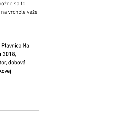
možno sa to 
 na vrchole veže 
 Plavnica Na 
u 2018,  
tor, dobová 
kovej