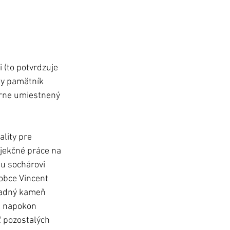
 (to potvrdzuje 
ly pamätník 
órne umiestnený 
lity pre 
jekčné práce na 
u sochárovi 
obce Vincent 
ladný kameň 
l napokon 
 pozostalých 