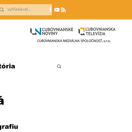
tória
á
rafiu 