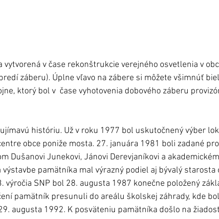
 vytvorená v čase rekonštrukcie verejného osvetlenia v obci
redí záberu). Úplne vľavo na zábere si môžete všimnúť bie
ojne, ktorý bol v  čase vyhotovenia dobového záberu proviz
jímavú históriu. Už v roku 1977 bol uskutočnený výber loka
entre obce poniže mosta. 27. januára 1981 boli zadané pro
tom Dušanovi Junekovi, Jánovi Derevjaníkovi a akademickém
a výstavbe pamätníka mal výrazný podiel aj bývalý starosta 
3. výročia SNP bol 28. augusta 1987 konečne položený zák
ení pamätník presunuli do areálu školskej záhrady, kde bo
29. augusta 1992. K posväteniu pamätníka došlo na žiadosť