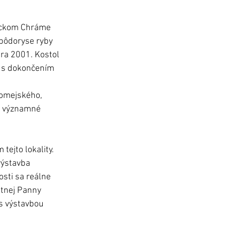
ickom Chráme 
pôdoryse ryby 
ra 2001. Kostol 
u s dokončením 
romejského, 
ú významné 
tejto lokality. 
výstavba 
sti sa reálne 
nej Panny 
s výstavbou 