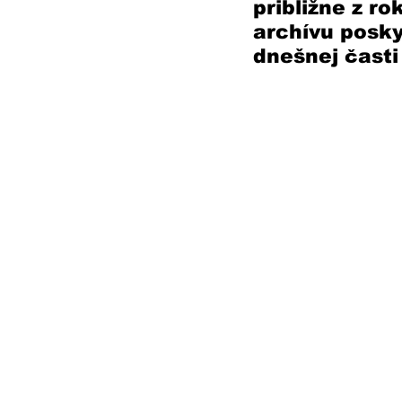
približne z r
archívu posk
dnešnej časti