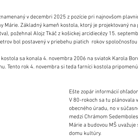
znamenaný v decembri 2025 z pozície pri najnovšom plavn
 Márie. Základný kameň kostola, ktorý je projektovaný na 
va), požehnal Alojz Tkáč z košickej arcidiecézy 15. septemb
trov bol postavený v priebehu piatich  rokov spoločnosťo
 kostola sa konala 4. novembra 2006 na sviatok Karola Bo
u. Tento rok 4. novembra si teda farníci kostola pripomen
Ešte zopár informácií ohľadom 
V 80-rokoch sa tu plánovala 
obecného úradu, no v súčasno
medzi Chrámom Sedembolest
Márie a budovou MŠ uvažuje 
domu kultúry. 