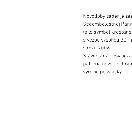
Novodobý záber je za
Sedembolestnej Panny
(ako symbol kresťanst
s vežou vysokou 30 me
v roku 2006. 
Slávnostná posviacka
patróna nového chrám
výročie posviacky. 