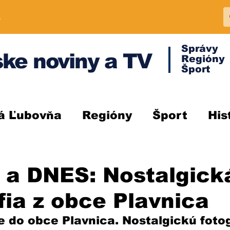
A
Správy
ke noviny a TV
Regióny
Šport
á Ľubovňa
Regióny
Šport
His
 a DNES: Nostalgick
fia z obce Plavnica
 do obce Plavnica. Nostalgickú fotog