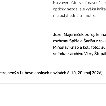
Na záver ešte zaujímavosť - 
opticky nezdá, ale výška kríža
má úctyhodné tri metre.
Jozef Majerniček, zdroj: kniha
rozhraní Spiša a Šariša z rok
Miroslav Knap a kol., foto.: au
snímka z archívu Viery Štupá
uverejnený v Ľubovnianskych novinách č. 10, 20. máj 2026).