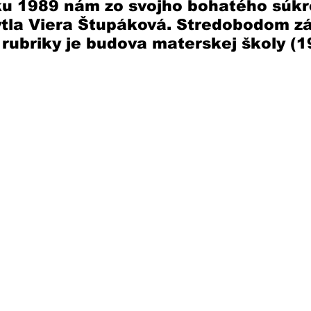
oku 1989 nám zo svojho bohatého súk
ytla Viera Štupáková. Stredobodom z
 rubriky je budova materskej školy (1