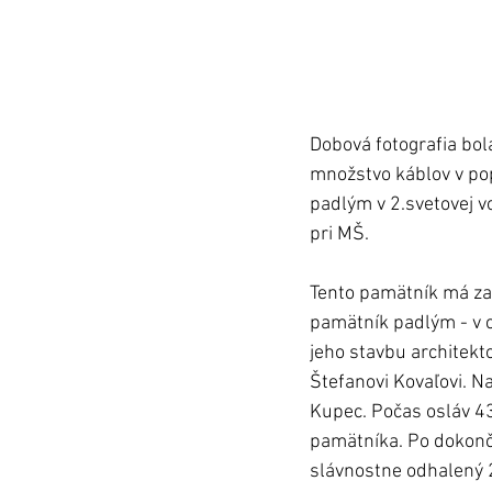
Dobová fotografia bola
množstvo káblov v pop
padlým v 2.svetovej v
pri MŠ. 
Tento pamätník má zau
pamätník padlým - v c
jeho stavbu architek
Štefanovi Kovaľovi. N
Kupec. Počas osláv 4
pamätníka. Po dokonč
slávnostne odhalený 